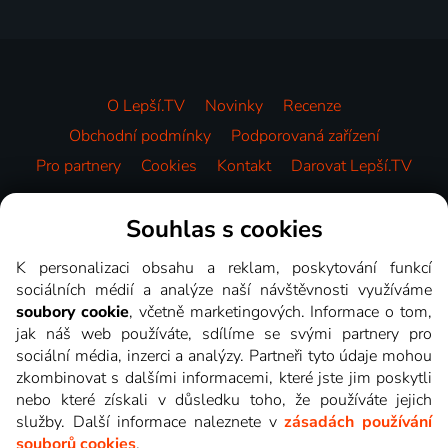
O Lepší.TV
Novinky
Recenze
Obchodní podmínky
Podporovaná zařízení
Pro partnery
Cookies
Kontakt
Darovat Lepší.TV
Videotéka
Souhlas s cookies
K personalizaci obsahu a reklam, poskytování funkcí
sociálních médií a analýze naší návštěvnosti využíváme
soubory cookie
, včetně marketingových. Informace o tom,
jak náš web používáte, sdílíme se svými partnery pro
sociální média, inzerci a analýzy. Partneři tyto údaje mohou
zkombinovat s dalšími informacemi, které jste jim poskytli
nebo které získali v důsledku toho, že používáte jejich
služby. Další informace naleznete v
zásadách používání
souborů cookies
.