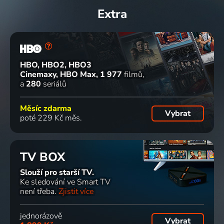
Extra
Krátke
Občan za
Ranní
CNN
správy
dverami
káva s
Headline
2026 | Zprávy
2026 | Aktuální dění, Zprávy
Radiem
Express
Čas
Zprávy
HBO, HBO2, HBO3
Doprava, Zprávy
Cinemaxy, HBO Max
1 977
filmů
97 dílů
6 dílů
6 dílů
33 dílů
a
280
seriálů
Měsíc zdarma
Zprávy
Erin
The
World
Vybrat
poté 229 Kč měs.
Zprávy
Burnett
Source
Sport
OutFront
with
Zprávy, Sport
Zprávy
Kaitlan
TV BOX
Collins
30 dílů
10 dílů
10 dílů
5 dílů
Zprávy
Slouží pro starší TV.
Ke sledování ve Smart TV
není třeba.
Zjistit více
CNN
CNN
Connect
Isa Soares
Newsroom
News
the World
Tonight
jednorázově
Zprávy
Central
Zprávy
Zprávy
Vybrat