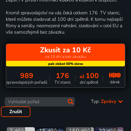
Kromě zpravodajství na vás čeká celkem 176 TV stanic,
které můžete sledovat až 100 dní zpětně. K tomu nejlepší
filmy a seriály, neomezené nahrání, sledování v celé EU a
vše samozřejmě bez závazku.
Zkusit za 10 Kč
na 10 dní a bez závazku
989
176
100
až
dárek
zpravodajských pořadů
TV stanic
dní zpětně
Typ:
Zprávy
Zrušit
7 dílů
15 dílů
150 dílů
22 dílů