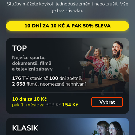
Zprávy
Služby můžete kdykoli jednoduše změnit nebo zrušit. Vše
294 dílů
120 dílů
10 dílů
24 dílů
je bez závazku.
10 DNÍ ZA 10 KČ A PAK 50% SLEVA
Počasie
Zprávičky
Pozor vlak
Svet :24
2026 | Počasí, Zprávy
Dětem, Zprávy
Zprávy
2026 | Zprávy
TOP
Nejvíce sportu,
11 dílů
63 dílů
108 dílů
209 dílů
dokumentů, filmů
a televizní zábavy
176
TV stanic
až
100
dní zpětně
Polední
Zajímavosti
Ranné
Správy :24
2 658
filmů
neomezené nahrávání
Sportovní
z regionů
správy
2026 | Zprávy
noviny
Zprávy
2026 | Zprávy
10 dní za
10 Kč
Sport, Zprávy
Vybrat
pak 1. měsíc za
309 Kč
154 Kč
38 dílů
112 dílů
6 dílů
30 dílů
KLASIK
Z
Aktuálne
CNN This
Interview