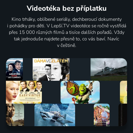
Race/Musk
Zprávy
Playmakers
Zprávy
Videotéka
bez příplatku
Zprávy
Zprávy
Kino trháky, oblíbené seriály, dechberoucí dokumenty
i pohádky pro děti. V Lepší.TV videotéce se ročně vystřídá
přes 15 000 různých filmů a tisíce dalších pořadů. Vždy
tak jednoduše najdete přesně to, co vás baví. Navíc
Miniexpres
CNNI
Marketplace
Bedeker -
v češtině.
Návsí
Placeholder
Europe
Rakúsko
Zprávy
Zprávy
Zprávy
2015 | Zprávy