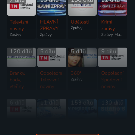
Televizní
HLAVNÍ
Události
Krimi
noviny
ZPRÁVY
Zprávy
zprávy
Zprávy
Zprávy
Zprávy, Magazín
120 dílů
5 dílů
5 dílů
9 dílů
Branky,
Odpolední
360°
Odpolední
body,
Televizní
Zprávy
Sportovní
vteřiny
noviny
noviny
Sport, Zprávy
Zprávy
Sport, Zprávy
6 dílů
11 dílů
153 dílů
130 dílů
Polední
K věci
Události v
Studio 6
Televizní
Zprávy
regionech
Zprávy