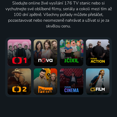
8 dílů
6 dílů
6 dílů
6 dílů
Sledujte online živé vysílání 176 TV stanic nebo si
vychutnejte své oblíbené filmy, seriály a cokoli mezi tím až
100 dní zpětně. Všechny pořady můžete přetáčet,
Týden v
The Brief
Anderson
CNN
pozastavovat nebo neomezeně nahrávat a užívat si je za
regionech
with Jim
Cooper
NewsNight
skvělou cenu.
Zprávy
Sciutto
360
Zprávy
Zprávy
Zprávy
12 dílů
10 dílů
5 dílů
4 díly
The Story
One
What We
CNN
Is With
World
Know with
Creators
Elex
Zprávy
Max
Zprávy
Michaelson
Foster
Zprávy
Zprávy
New
Elite
African
Marketplace
Space
Escapes
Voices
Asia