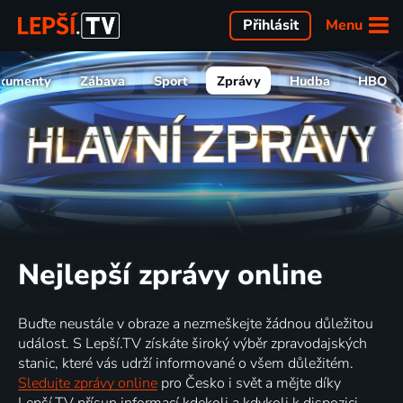
Menu
Přihlásit
kumenty
Zábava
Sport
Zprávy
Hudba
HBO
Nejlepší zprávy online
Buďte neustále v obraze a nezmeškejte žádnou důležitou
událost. S Lepší.TV získáte široký výběr zpravodajských
stanic, které vás udrží informované o všem důležitém.
Sledujte zprávy online
pro Česko i svět a mějte díky
Lepší.TV přísun informací kdekoli a kdykoli k dispozici.