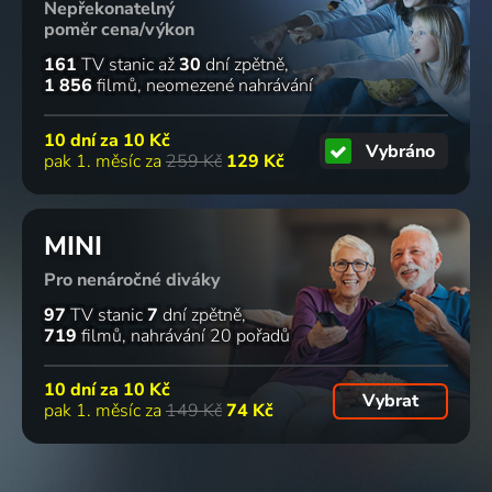
Nepřekonatelný
metropole
:24
Morning
:24
poměr cena/výkon
Zprávy
2026 | Zprávy
Zprávy
2026 | Zprávy
161
TV stanic
až
30
dní zpětně
1 856
filmů
neomezené nahrávání
4 díly
210 dílů
33 dílů
7 dílů
10 dní za
10 Kč
Vybráno
pak 1. měsíc za
259 Kč
129 Kč
Kúpele
Události v
Svet v
Bedeker -
blízko nás
kultuře
obrazoch
Španielsko
2024 | Zprávy
Zprávy
2025-2026 | Publicistika, Zprávy
2023 | Zprávy
MINI
Pro nenáročné diváky
83 dílů
115 dílů
17 dílů
5 dílů
97
TV stanic
7
dní zpětně
719
filmů
nahrávání 20 pořadů
Cestománia
Naše
Sportovní
Terra
2000-2003 | Zprávy
zprávy
zprávy
santa
10 dní za
10 Kč
Vybrat
Zprávy
Zprávy, Sport
news
pak 1. měsíc za
149 Kč
74 Kč
Zprávy
85 dílů
24 dílů
46 dílů
6 dílů