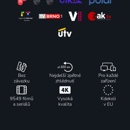
Bez
Nejdelší zpětné
Pro každé
závazku
zhlédnutí
zařízení
9549 filmů
Vysoká
Kdekoli
a seriálů
kvalita
v EU