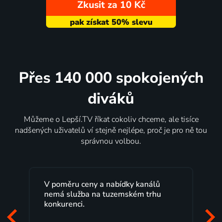
Zkusit za 10 Kč
Přes 140 000 spokojených
diváků
Můžeme o Lepší.TV říkat cokoliv chceme, ale tisíce
nadšených uživatelů ví stejně nejlépe, proč je pro ně tou
správnou volbou.
a nabídky kanálů
Lepší.TV sleduji už několik le
 tuzemském trhu
maximální spokojeností. Vel
programů a nemuset běžet k
začátek programu, to je přesn