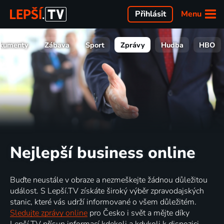
Menu
Přihlásit
kumenty
Zábava
Sport
Zprávy
Hudba
HBO
Nejlepší business online
Buďte neustále v obraze a nezmeškejte žádnou důležitou
událost. S Lepší.TV získáte široký výběr zpravodajských
stanic, které vás udrží informované o všem důležitém.
Sledujte zprávy online
pro Česko i svět a mějte díky
Lepší.TV přísun informací kdekoli a kdykoli k dispozici.