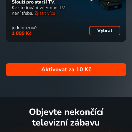
Slouží pro starší TV.
Ke sledování ve Smart TV
není třeba.
Zjistit více
jednorázově
Vybrat
1 899 Kč
Aktivovat za
10 Kč
Objevte nekončící
televizní zábavu