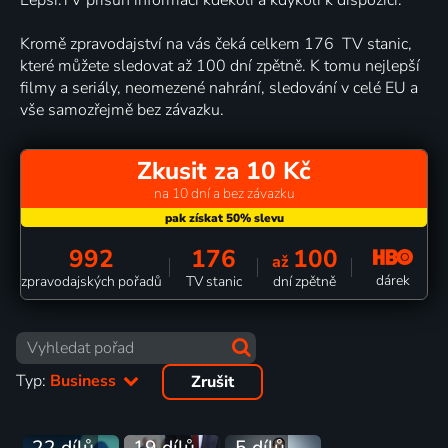
Kromě zpravodajství na vás čeká celkem 176 TV stanic,
které můžete sledovat až 100 dní zpětně. K tomu nejlepší
filmy a seriály, neomezené nahrání, sledování v celé EU a
vše samozřejmě bez závazku.
Zkusit za 10 Kč
na 10 dní a bez závazku
992
176
100
až
dárek
zpravodajských pořadů
TV stanic
dní zpětně
Typ:
Business
Zrušit
22 dílů
19 dílů
5 dílů