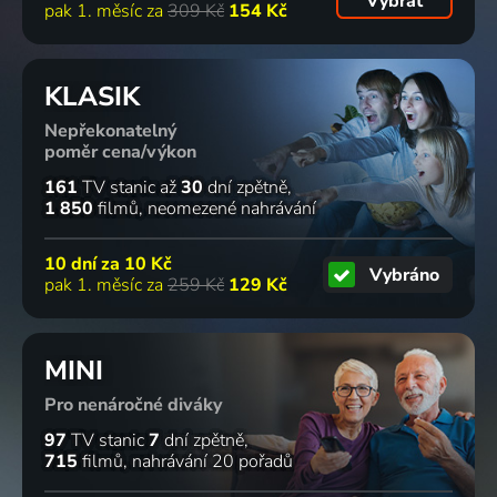
Vybrat
pak 1. měsíc za
309 Kč
154 Kč
KLASIK
Nepřekonatelný
poměr cena/výkon
161
TV stanic
až
30
dní zpětně
1 850
filmů
neomezené nahrávání
10 dní za
10 Kč
Vybráno
pak 1. měsíc za
259 Kč
129 Kč
MINI
Pro nenáročné diváky
97
TV stanic
7
dní zpětně
715
filmů
nahrávání 20 pořadů