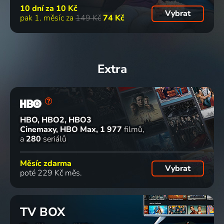
10 dní za
10 Kč
Vybrat
pak 1. měsíc za
149 Kč
74 Kč
Extra
HBO, HBO2, HBO3
Cinemaxy, HBO Max
1 977
filmů
a
280
seriálů
Měsíc zdarma
Vybrat
poté 229 Kč měs.
TV BOX