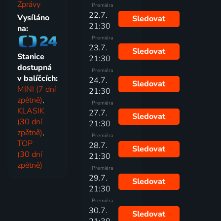
Zprávy
Premiéra
22.7.
Vysíláno
Sledovat
21:30
na:
Premiéra
23.7.
Sledovat
Stanice
21:30
dostupná
Premiéra
v balíčcích:
24.7.
Sledovat
MINI (7 dní
21:30
zpětně)
,
Premiéra
KLASIK
27.7.
Sledovat
(30 dní
21:30
zpětně)
,
Premiéra
TOP
28.7.
Sledovat
(30 dní
21:30
zpětně)
Premiéra
29.7.
Sledovat
21:30
Premiéra
30.7.
Sledovat