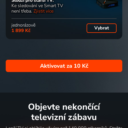
Slouží pro starší TV.
Ke sledování ve Smart TV
není třeba.
Zjistit více
jednorázově
Vybrat
1 899 Kč
Aktivovat za
10 Kč
Objevte nekončící
televizní zábavu