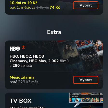
10 dní za
10 Kč
Vybrat
pak 1. měsíc za
149 Kč
74 Kč
Extra
HBO, HBO2, HBO3
Cinemaxy, HBO Max
2 002
filmů
a
280
seriálů
Měsíc zdarma
Vybrat
poté 229 Kč měs.
TV BOX