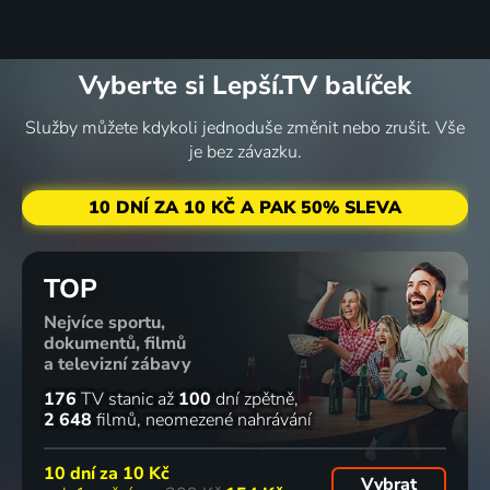
Vyberte si Lepší.TV balíček
Služby můžete kdykoli jednoduše změnit nebo zrušit. Vše
je bez závazku.
10 DNÍ ZA 10 KČ A PAK 50% SLEVA
TOP
Nejvíce sportu,
dokumentů, filmů
a televizní zábavy
176
TV stanic
až
100
dní zpětně
2 648
filmů
neomezené nahrávání
10 dní za
10 Kč
Vybrat