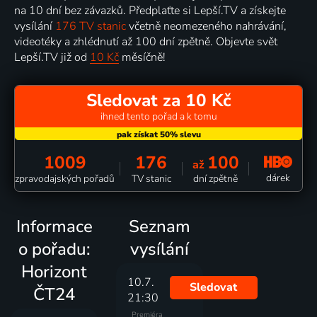
na 10 dní bez závazků. Předplaťte si Lepší.TV a získejte
vysílání
176 TV stanic
včetně neomezeného nahrávání,
videotéky a zhlédnutí až 100 dní zpětně. Objevte svět
Lepší.TV již od
10 Kč
měsíčně!
Sledovat za 10 Kč
ihned tento pořad a k tomu
1009
176
100
až
dárek
zpravodajských pořadů
TV stanic
dní zpětně
Informace
Seznam
o pořadu:
vysílání
Horizont
10.7.
Sledovat
ČT24
21:30
Premiéra