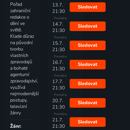
Pořad
13.7.
Sledovat
zahraniční
21:30
redakce o
Premiéra
dění ve
14.7.
Sledovat
světě.
21:30
Klade důraz
Premiéra
na původní
15.7.
Sledovat
tvorbu
21:30
vlastních
Premiéra
zpravodajů
16.7.
Sledovat
a bohaté
21:30
agenturní
Premiéra
zpravodajství,
17.7.
Sledovat
využívá
21:30
nejmodernější
Premiéra
postupy,
20.7.
Sledovat
televizní
21:30
žánry
Premiéra
21.7.
Sledovat
Žánr:
21:30