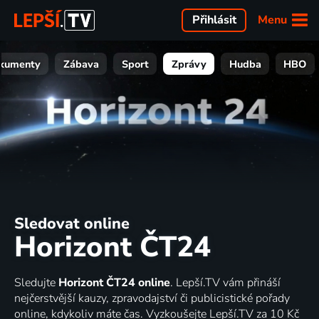
Menu
Přihlásit
kumenty
Zábava
Sport
Zprávy
Hudba
HBO
Sledovat online
Horizont ČT24
Sledujte
Horizont ČT24 online
. Lepší.TV vám přináší
nejčerstvější kauzy, zpravodajství či publicistické pořady
online, kdykoliv máte čas. Vyzkoušejte Lepší.TV za 10 Kč