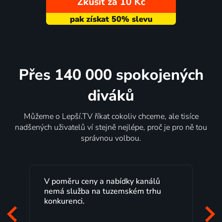
Zkusit za 10 Kč
Přes 140 000 spokojených
diváků
Můžeme o Lepší.TV říkat cokoliv chceme, ale tisíce
nadšených uživatelů ví stejně nejlépe, proč je pro ně tou
správnou volbou.
a nabídky kanálů
Lepší.TV sleduji už několik le
 tuzemském trhu
maximální spokojeností. Vel
programů a nemuset běžet k
začátek programu, to je přesn
mi vyhovuje.