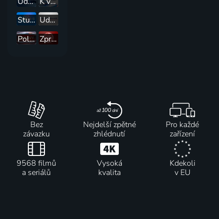
Události v regionech
K věci
Studio 6
Události za okamžik a počasí
Polední zprávy
Zprávy ve 12
Bez
Nejdelší zpětné
Pro každé
závazku
zhlédnutí
zařízení
9568 filmů
Vysoká
Kdekoli
a seriálů
kvalita
v EU