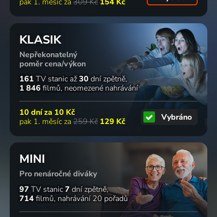
pak 1. měsíc za
309 Kč
154 Kč
KLASIK
Nepřekonatelný
poměr cena/výkon
161
TV stanic
až
30
dní zpětně
1 846
filmů
neomezené nahrávání
10 dní za
10 Kč
Vybráno
pak 1. měsíc za
259 Kč
129 Kč
MINI
Pro nenáročné diváky
97
TV stanic
7
dní zpětně
714
filmů
nahrávání 20 pořadů