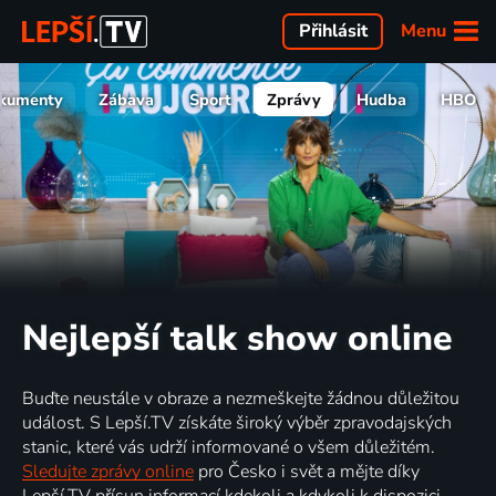
Menu
Přihlásit
kumenty
Zábava
Sport
Zprávy
Hudba
HBO
Nejlepší talk show online
Buďte neustále v obraze a nezmeškejte žádnou důležitou
událost. S Lepší.TV získáte široký výběr zpravodajských
stanic, které vás udrží informované o všem důležitém.
Sledujte zprávy online
pro Česko i svět a mějte díky
Lepší.TV přísun informací kdekoli a kdykoli k dispozici.