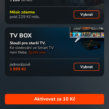
a
280
seriálů
Měsíc zdarma
Vybrat
poté 229 Kč měs.
TV BOX
Slouží pro starší TV.
Ke sledování ve Smart TV
není třeba.
Zjistit více
jednorázově
Vybrat
1 899 Kč
Aktivovat za
10 Kč