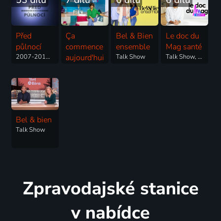
Před
Ça
Bel & Bien
Le doc du
půlnocí
commence
ensemble
Mag santé
2007-2013 | Talk Show
aujourd'hui
Talk Show
Talk Show, Zdraví
Talk Show
Bel & bien
Talk Show
Zpravodajské stanice
v nabídce