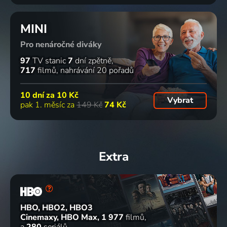
MINI
Pro nenáročné diváky
97
TV stanic
7
dní zpětně
717
filmů
nahrávání 20 pořadů
10 dní za
10 Kč
Vybrat
pak 1. měsíc za
149 Kč
74 Kč
Extra
HBO, HBO2, HBO3
Cinemaxy, HBO Max
1 977
filmů