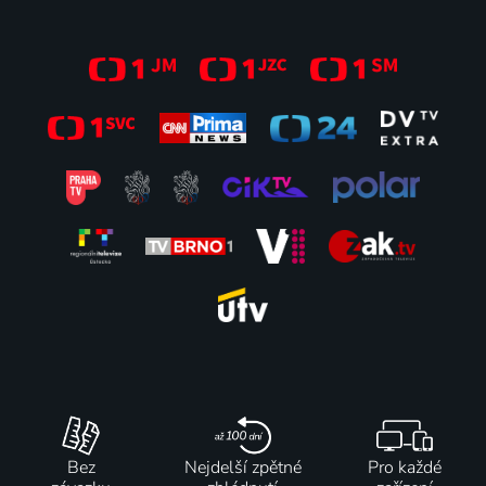
Bez
Nejdelší zpětné
Pro každé