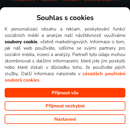
Videotéka
Souhlas s cookies
K personalizaci obsahu a reklam, poskytování funkcí
sociálních médií a analýze naší návštěvnosti využíváme
soubory cookie
, včetně marketingových. Informace o tom,
jak náš web používáte, sdílíme se svými partnery pro
sociální média, inzerci a analýzy. Partneři tyto údaje mohou
zkombinovat s dalšími informacemi, které jste jim poskytli
nebo které získali v důsledku toho, že používáte jejich
služby. Další informace naleznete v
zásadách používání
souborů cookies
.
Přijmout vše
Copyright © goNET s.r.o. Na tomto webu jsou zobrazovány
obrázky z pořadů TV stanic, které můžete sledovat v Lepší.TV.
Přijmout nezbytné
Nastavení