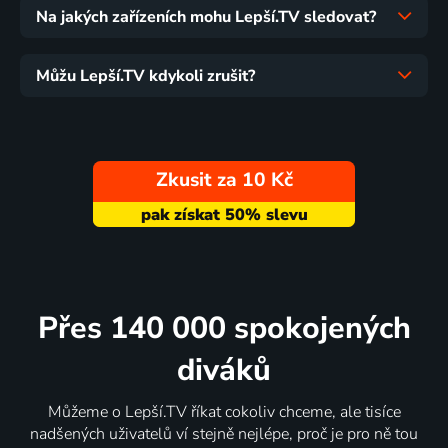
Na jakých zařízeních mohu Lepší.TV sledovat?
Můžu Lepší.TV kdykoli zrušit?
Zkusit za 10 Kč
Přes 140 000 spokojených
diváků
Můžeme o Lepší.TV říkat cokoliv chceme, ale tisíce
nadšených uživatelů ví stejně nejlépe, proč je pro ně tou