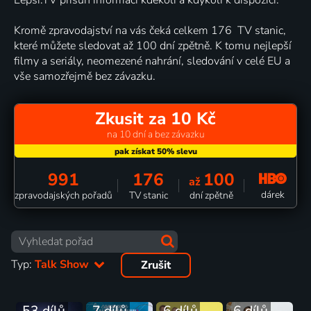
Kromě zpravodajství na vás čeká celkem 176 TV stanic,
které můžete sledovat až 100 dní zpětně. K tomu nejlepší
filmy a seriály, neomezené nahrání, sledování v celé EU a
vše samozřejmě bez závazku.
Zkusit za 10 Kč
na 10 dní a bez závazku
991
176
100
až
dárek
zpravodajských pořadů
TV stanic
dní zpětně
Typ:
Talk Show
Zrušit
53 dílů
7 dílů
6 dílů
6 dílů