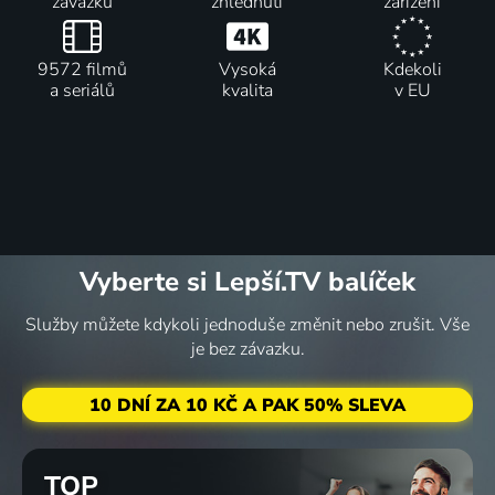
závazku
zhlédnutí
zařízení
9572 filmů
Vysoká
Kdekoli
a seriálů
kvalita
v EU
Vyberte si Lepší.TV balíček
Služby můžete kdykoli jednoduše změnit nebo zrušit. Vše
je bez závazku.
10 DNÍ ZA 10 KČ A PAK 50% SLEVA
TOP