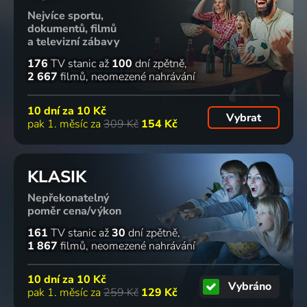
Nejvíce sportu,
dokumentů, filmů
a televizní zábavy
176
TV stanic
až
100
dní zpětně
2 667
filmů
neomezené nahrávání
10 dní za
10 Kč
Vybrat
pak 1. měsíc za
309 Kč
154 Kč
KLASIK
Nepřekonatelný
poměr cena/výkon
161
TV stanic
až
30
dní zpětně
1 867
filmů
neomezené nahrávání
10 dní za
10 Kč
Vybráno
pak 1. měsíc za
259 Kč
129 Kč