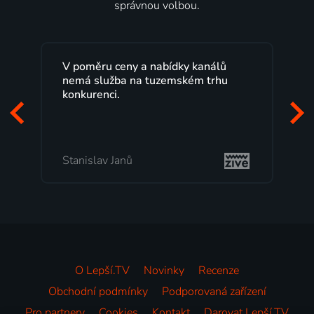
správnou volbou.
měru ceny a nabídky kanálů
Lepší.TV sleduji u
 služba na tuzemském trhu
maximální spokoje
urenci.
programů a nemus
začátek programu,
mi vyhovuje.
islav Janů
Milada Tomešová
O Lepší.TV
Novinky
Recenze
Obchodní podmínky
Podporovaná zařízení
Pro partnery
Cookies
Kontakt
Darovat Lepší.TV