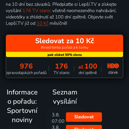
na 10 dní bez závazků. Předplaťte si Lepší.TV a získejte
vysílání
176 TV stanic
včetně neomezeného nahrávání,
videotéky a zhlédnutí až 100 dní zpětně. Objevte svět
Lepší.TV již od
10 Kč
měsíčně!
Sledovat za 10 Kč
ihned tento pořad a k tomu
976
176
100
až
dárek
zpravodajských pořadů
TV stanic
dní zpětně
Informace
Seznam
o pořadu:
vysílání
Sportovní
3.8.
Sledovat
noviny
07:00
3.8.