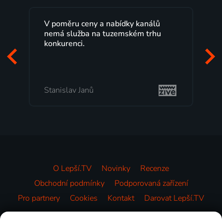
Lepší.TV sleduji už několik let s
maximální spokojeností. Velký výběr
programů a nemuset běžet k TV na
začátek programu, to je přesně to, co
mi vyhovuje.
Milada Tomešová
O Lepší.TV
Novinky
Recenze
Obchodní podmínky
Podporovaná zařízení
Pro partnery
Cookies
Kontakt
Darovat Lepší.TV