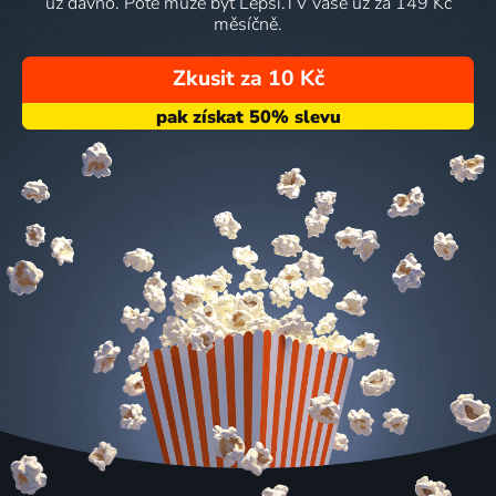
už dávno. Poté může být Lepší.TV vaše už za 149 Kč
měsíčně.
Zkusit za 10 Kč