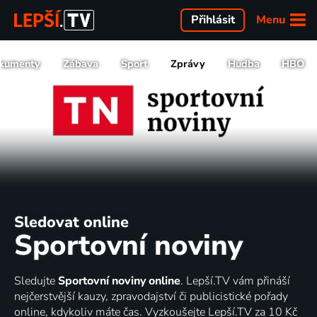
Menu
Přihlásit
kumenty
Zábava
Sport
Zprávy
Hudba
HBO
Sledovat online
Sportovní noviny
Sledujte
Sportovní noviny online
. Lepší.TV vám přináší
nejčerstvější kauzy, zpravodajství či publicistické pořady
online, kdykoliv máte čas. Vyzkoušejte Lepší.TV za 10 Kč