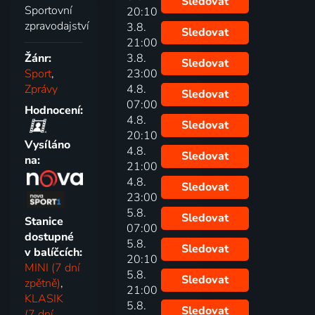
Sledovat
Sportovní
20:10
zpravodajství
3.8.
Sledovat
21:00
Žánr:
3.8.
Sledovat
Sport
,
23:00
Zprávy
4.8.
Sledovat
07:00
Hodnocení:
4.8.
Sledovat
20:10
Vysíláno
4.8.
Sledovat
na:
21:00
4.8.
Sledovat
23:00
5.8.
Sledovat
Stanice
07:00
dostupné
5.8.
Sledovat
v balíčcích:
20:10
MINI (7 dní
5.8.
Sledovat
zpětně)
,
21:00
KLASIK
5.8.
Sledovat
(7 dní