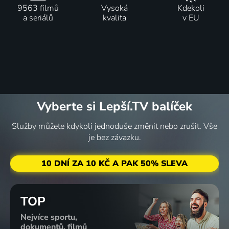
9563 filmů
Vysoká
Kdekoli
a seriálů
kvalita
v EU
Vyberte si Lepší.TV balíček
Služby můžete kdykoli jednoduše změnit nebo zrušit. Vše
je bez závazku.
10 DNÍ ZA 10 KČ A PAK 50% SLEVA
TOP
Nejvíce sportu,
dokumentů, filmů