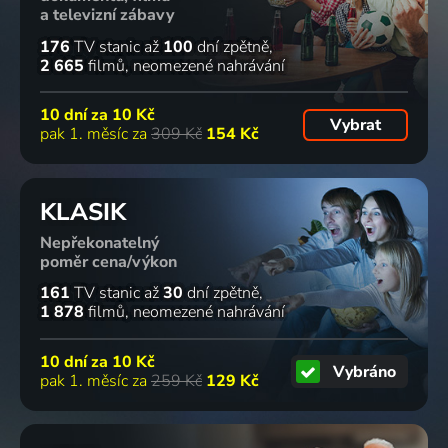
a televizní zábavy
176
TV stanic
až
100
dní zpětně
2 665
filmů
neomezené nahrávání
10 dní za
10 Kč
Vybrat
pak 1. měsíc za
309 Kč
154 Kč
KLASIK
Nepřekonatelný
poměr cena/výkon
161
TV stanic
až
30
dní zpětně
1 878
filmů
neomezené nahrávání
10 dní za
10 Kč
Vybráno
pak 1. měsíc za
259 Kč
129 Kč