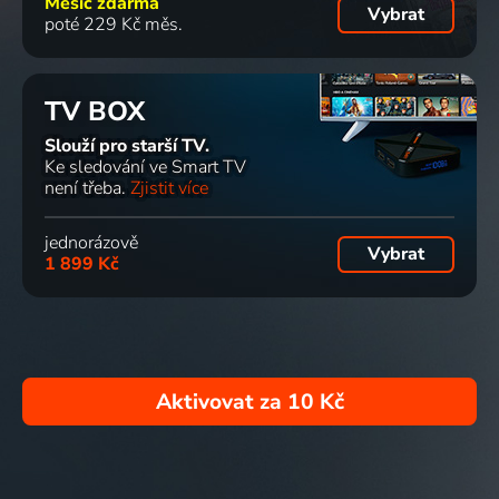
Měsíc zdarma
Vybrat
poté 229 Kč měs.
TV BOX
Slouží pro starší TV.
Ke sledování ve Smart TV
není třeba.
Zjistit více
jednorázově
Vybrat
1 899 Kč
Aktivovat za
10 Kč