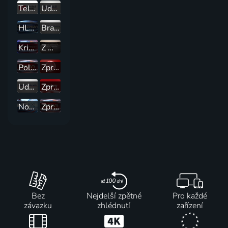
Televizní noviny
Události
HLAVNÍ ZPRÁVY
Branky, body, vteřiny
Krimi zprávy
Z metropole
Polední zprávy
Zprávy ve 12
Události za okamžik a počasí
Zprávy
Nový den
Zprávy
Bez
Nejdelší zpětné
Pro každé
závazku
zhlédnutí
zařízení