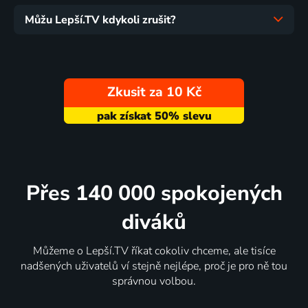
Můžu Lepší.TV kdykoli zrušit?
Zkusit za 10 Kč
Přes 140 000 spokojených
diváků
Můžeme o Lepší.TV říkat cokoliv chceme, ale tisíce
nadšených uživatelů ví stejně nejlépe, proč je pro ně tou
správnou volbou.