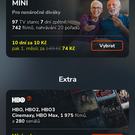
MINI
Pro nenáročné diváky
97
TV stanic
7
dní zpětně
742
filmů
nahrávání 20 pořadů
10 dní za
10 Kč
Vybrat
pak 1. měsíc za
149 Kč
74 Kč
Extra
HBO, HBO2, HBO3
Cinemaxy, HBO Max
1 975
filmů
a
280
seriálů