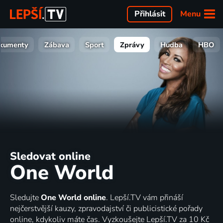
Menu
Přihlásit
kumenty
Zábava
Sport
Zprávy
Hudba
HBO
Sledovat online
One World
Sledujte
One World online
. Lepší.TV vám přináší
nejčerstvější kauzy, zpravodajství či publicistické pořady
online, kdykoliv máte čas. Vyzkoušejte Lepší.TV za 10 Kč