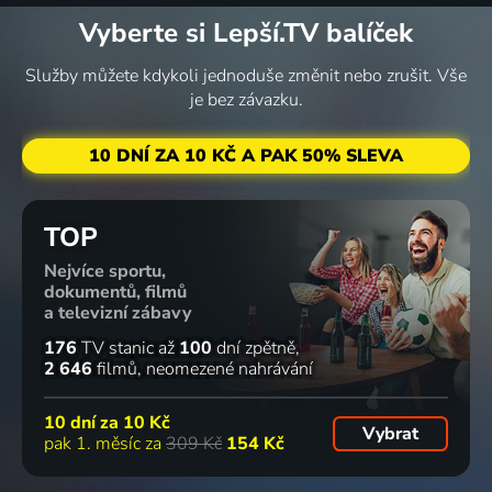
Vyberte si Lepší.TV balíček
Služby můžete kdykoli jednoduše změnit nebo zrušit. Vše
je bez závazku.
10 DNÍ ZA 10 KČ A PAK 50% SLEVA
TOP
Nejvíce sportu,
dokumentů, filmů
a televizní zábavy
176
TV stanic
až
100
dní zpětně
2 646
filmů
neomezené nahrávání
10 dní za
10 Kč
Vybrat
pak 1. měsíc za
309 Kč
154 Kč