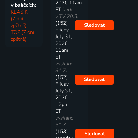
2026 11am
v balíčcích:
ET
bude
KLASIK
v TV 20.8.
(7 dní
(152)
Sledovat
zpětně)
,
Friday,
TOP (7 dní
July 31,
zpětně)
2026
11am
ET
vysíláno
31.7.
(152)
Sledovat
Friday,
July 31,
2026
12pm
ET
vysíláno
31.7.
(153)
Sledovat