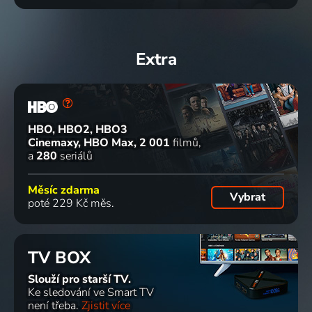
Extra
HBO, HBO2, HBO3
Cinemaxy, HBO Max
2 001
filmů
a
280
seriálů
Měsíc zdarma
Vybrat
poté 229 Kč měs.
TV BOX
Slouží pro starší TV.
Ke sledování ve Smart TV
není třeba.
Zjistit více