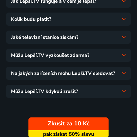
Jak Lepší.TV funguje a v čem je lepší?
Kolik budu platit?
Jaké televizní stanice získám?
Můžu Lepší.TV vyzkoušet zdarma?
Na jakých zařízeních mohu Lepší.TV sledovat?
Můžu Lepší.TV kdykoli zrušit?
Zkusit za 10 Kč