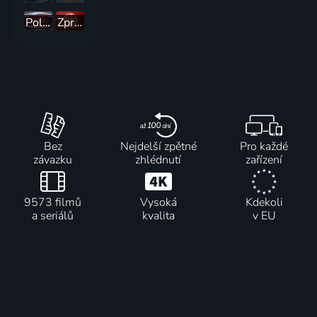
Polední zprávy
Zprávy ve 12
Bez
Nejdelší zpětné
Pro každé
závazku
zhlédnutí
zařízení
9573 filmů
Vysoká
Kdekoli
a seriálů
kvalita
v EU