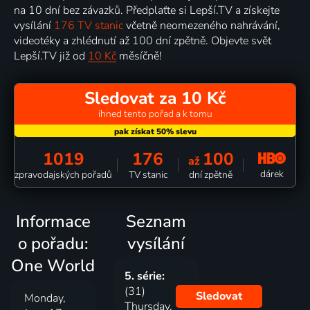
na 10 dní bez závazků. Předplaťte si Lepší.TV a získejte
vysílání
176 TV stanic
včetně neomezeného nahrávání,
videotéky a zhlédnutí až 100 dní zpětně. Objevte svět
Lepší.TV již od
10 Kč
měsíčně!
Sledovat za 10 Kč
ihned tento pořad a k tomu
1019
176
100
až
dárek
zpravodajských pořadů
TV stanic
dní zpětně
Informace
Seznam
o pořadu:
vysílání
One World
5. série:
(31)
Sledovat
Monday,
Thursday,