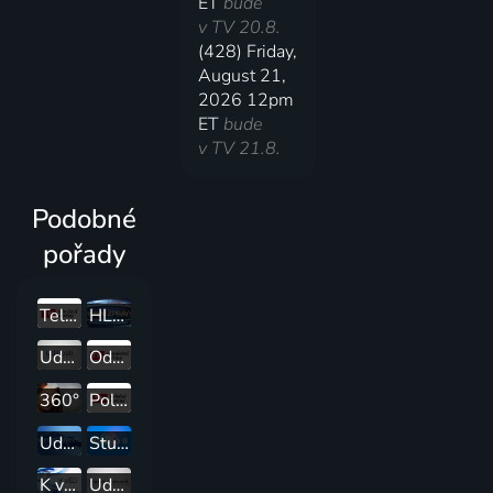
ET
bude
v TV 20.8.
(428) Friday,
August 21,
2026 12pm
ET
bude
v TV 21.8.
Podobné
pořady
Televizní noviny
HLAVNÍ ZPRÁVY
Události
Odpolední Televizní noviny
360°
Polední Televizní noviny
Události v regionech
Studio 6
K věci
Události za okamžik a počasí