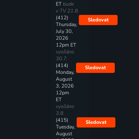
ET
bude
v TV 21.8.
(412)
Sledovat
Thursday,
July 30,
2026
12pm ET
vysíláno
30.7.
(414)
Sledovat
Monday,
August
3, 2026
12pm
ET
vysíláno
3.8.
(415)
Sledovat
Tuesday,
August