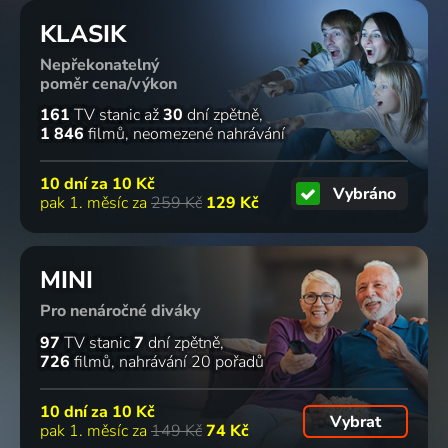
KLASIK
Nepřekonatelný
poměr cena/výkon
161
TV stanic
až
30
dní zpětně
1 846
filmů
neomezené nahrávání
10 dní za
10 Kč
Vybráno
pak 1. měsíc za
259 Kč
129 Kč
MINI
Pro nenáročné diváky
97
TV stanic
7
dní zpětně
726
filmů
nahrávání 20 pořadů
10 dní za
10 Kč
Vybrat
pak 1. měsíc za
149 Kč
74 Kč