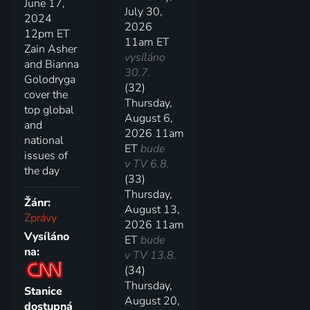
June 17,
July 30,
2024
2026
12pm ET
11am ET
Zain Asher
vysíláno
and Bianna
30.7.
Golodryga
(32)
cover the
Thursday,
top global
August 6,
and
2026 11am
national
ET
bude
issues of
v TV 6.8.
the day
(33)
Thursday,
Žánr:
August 13,
Zprávy
2026 11am
Vysíláno
ET
bude
na:
v TV 13.8.
(34)
Thursday,
Stanice
August 20,
dostupná