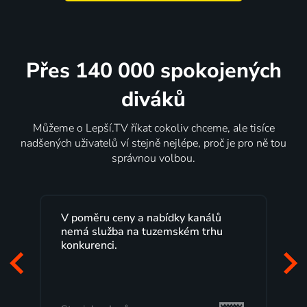
Přes 140 000 spokojených
diváků
Můžeme o Lepší.TV říkat cokoliv chceme, ale tisíce
nadšených uživatelů ví stejně nejlépe, proč je pro ně tou
správnou volbou.
Lepší.TV sleduji už několik let s
maximální spokojeností. Velký výběr
programů a nemuset běžet k TV na
začátek programu, to je přesně to, co
mi vyhovuje.