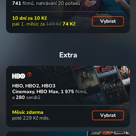
741
filmů
nahrávání 20 pořadů
10 dní za
10 Kč
Vybrat
pak 1. měsíc za
149 Kč
74 Kč
Extra
HBO, HBO2, HBO3
Cinemaxy, HBO Max
1 975
filmů
a
280
seriálů
Měsíc zdarma
Vybrat
poté 229 Kč měs.