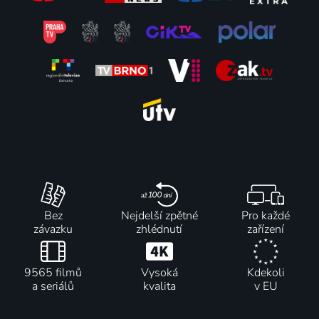
Bez
Nejdelší zpětné
Pro každé
závazku
zhlédnutí
zařízení
9565 filmů
Vysoká
Kdekoli
a seriálů
kvalita
v EU