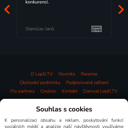
konkurenci.
Stanislav Janů
O Lepší.TV
Novinky
Recenze
Obchodní podmínky
Podporovaná zařízení
Pro partnery
Cookies
Kontakt
Darovat Lepší.TV
Videotéka
Souhlas s cookies
K personalizaci obsahu a reklam, poskytování funkcí
sociálních médií a analýze naší návštěvnosti využíváme