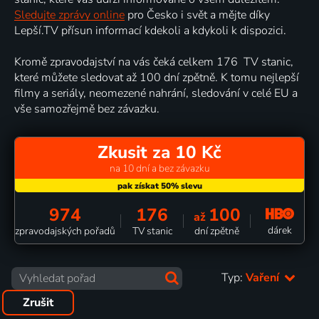
Sledujte zprávy online
pro Česko i svět a mějte díky
Lepší.TV přísun informací kdekoli a kdykoli k dispozici.
Kromě zpravodajství na vás čeká celkem 176 TV stanic,
které můžete sledovat až 100 dní zpětně. K tomu nejlepší
filmy a seriály, neomezené nahrání, sledování v celé EU a
vše samozřejmě bez závazku.
Zkusit za 10 Kč
na 10 dní a bez závazku
974
176
100
až
dárek
zpravodajských pořadů
TV stanic
dní zpětně
Typ:
Vaření
Zrušit