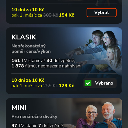
10 dní za
10 Kč
Vybrat
pak 1. měsíc za
309 Kč
154 Kč
KLASIK
Nepřekonatelný
poměr cena/výkon
161
TV stanic
až
30
dní zpětně
1 878
filmů
neomezené nahrávání
10 dní za
10 Kč
Vybráno
pak 1. měsíc za
259 Kč
129 Kč
MINI
Pro nenáročné diváky
97
TV stanic
7
dní zpětně