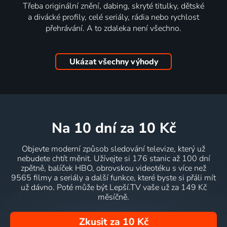
Třeba originální znění, dabing, skryté titulky, dětské
a divácké profily, celé seriály, rádia nebo rychlost
přehrávání. A to zdaleka není všechno.
Ukázat všechny výhody
na 10 dní
za 10 Kč
Objevte moderní způsob sledování televize, který už
nebudete chtít měnit. Užívejte si 176 stanic až 100 dní
zpětně, balíček HBO, obrovskou videotéku s více než
9565 filmy a seriály a další funkce, které byste si přáli mít
už dávno. Poté může být Lepší.TV vaše už za 149 Kč
měsíčně.
Zkusit za 10 Kč