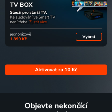
TV BOX
Slouží pro starší TV.
Ke sledování ve Smart TV
není třeba.
Zjistit více
jednorázově
Vybrat
1 899 Kč
Aktivovat za
10 Kč
Objevte nekončící