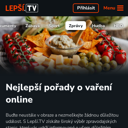
Menu
Přihlásit
kumenty
Zábava
Sport
Zprávy
Hudba
HBO
Nejlepší pořady o vaření
online
Buďte neustále v obraze a nezmeškejte žádnou důležitou
událost. S Lepší.TV získáte široký výběr zpravodajských
stanic, které vás udrží informované o všem důležitém.