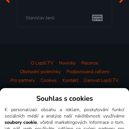
Stanislav Janů
O Lepší.TV
Novinky
Recenze
Obchodní podmínky
Podporovaná zařízení
Pro partnery
Cookies
Kontakt
Darovat Lepší.TV
Videotéka
Souhlas s cookies
K personalizaci obsahu a reklam, poskytování funkcí
sociálních médií a analýze naší návštěvnosti využíváme
soubory cookie
, včetně marketingových. Informace o tom,
jak náš web používáte, sdílíme se svými partnery pro