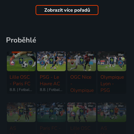
Zobrazit více pořadů
PSG -
Le Havre
FC Lorient
Olympique
Stade
AC - Paris
-
Marseille -
Rennes
FC
Olympique
AS
11.8. | Fotbal | Ligue 1
11.8. | Fotbal | Ligue 1
Lyon
Monaco
Proběhlé
12.8. | Fotbal | Ligue 1
12.8. | Fotbal | Ligue 1
Paris FC -
Angers
RC Lens -
Olympique
Toulouse
SCO - FC
OGC Nice
Lyon - Le
Lille OSC
PSG - Le
OGC Nice
Olympique
FC
Nantes
13.8. | Fotbal | Ligue 1
Havre AC
- Paris FC
Havre AC
-
Lyon -
12.8. | Fotbal | Ligue 1
13.8. | Fotbal | Ligue 1
13.8. | Fotbal | Ligue 1
8.8. | Fotbal | Ligue 1
8.8. | Fotbal | Ligue 1
Olympique
PSG
Marseille
7.8. | Fotbal | Ligue 1
8.8. | Fotbal | Ligue 1
FC Metz -
Stade
Olympique
Toulouse
PSG
Brestois -
Marseille -
FC - RC
AS
Paris FC -
Lille OSC
AS
13.8. | Fotbal | Ligue 1
AJ Auxerre
FC Nantes
Lens