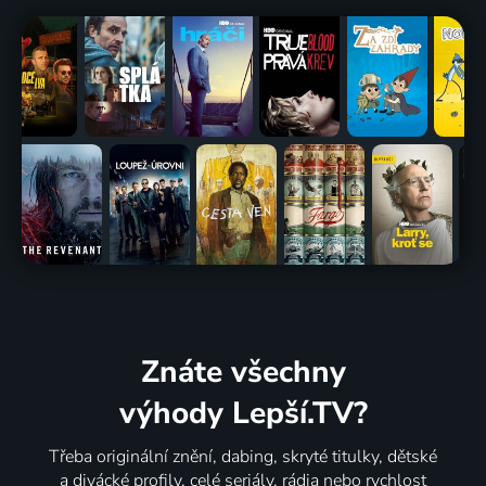
Znáte všechny
výhody Lepší.TV?
Třeba originální znění, dabing, skryté titulky, dětské
a divácké profily, celé seriály, rádia nebo rychlost