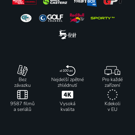
Angers
Olympique
AS
RC Lens -
SCO -
Lyon -
Monaco -
AJ Auxerre
Olympique
RC Lens -
Paris FC -
Stade
Olympique
Stade
FC Lorient
20.8. | Fotbal | Ligue 1
Lyon -
Olympique
FC Nantes
Rennes -
Marseille
Brestois
19.8. | Fotbal | Ligue 1
Racing
Marseille
3.8. | Fotbal | Ligue 1
AJ Auxerre
19.8. | Fotbal | Ligue 1
19.8. | Fotbal | Ligue 1
Strasbourg
3.8. | Fotbal | Ligue 1
2.8. | Fotbal | Ligue 1
3.8. | Fotbal | Ligue 1
FC Nantes
AJ Auxerre
Le Havre
Olympique
- Paris FC
- PSG
AC - AS
Marseille -
RC Lens -
Angers
OGC Nice
FC Nantes
20.8. | Fotbal | Ligue 1
20.8. | Fotbal | Ligue 1
Monaco
RC Lens
Paris FC
SCO - AS
-
- Lille
20.8. | Fotbal | Ligue 1
21.8. | Fotbal | Ligue 1
2.8. | Fotbal | Ligue 1
Monaco
Olympique
OSC
Bez
Nejdelší zpětné
Pro každé
2.8. | Fotbal | Ligue 1
Lyon
1.8. | Fotbal | Ligue 1
závazku
zhlédnutí
zařízení
2.8. | Fotbal | Ligue 1
9587 filmů
Vysoká
Kdekoli
FC Nantes
Paris FC -
Ligue 1
Toulouse
a seriálů
kvalita
v EU
- OGC
Angers
Preview
FC -
Olympique
PSG -
Lille OSC
Ligue 1 -
Nice
SCO
21.8. | Fotbal | Ligue 1
Olympique
Marseille -
Racing
- PSG
ohlédnutí
21.8. | Fotbal | Ligue 1
21.8. | Fotbal | Ligue 1
Lyon
Le Havre
Strasbourg
1.8. | Fotbal | Ligue 1
za
22.8. | Fotbal | Ligue 1