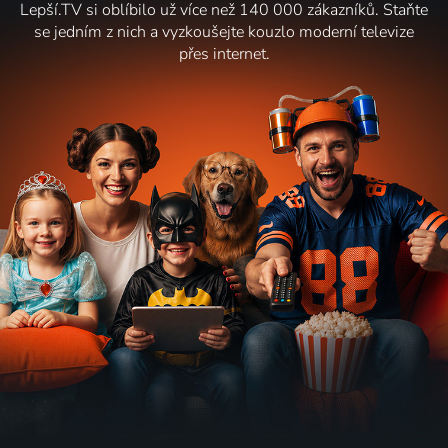
Lepší.TV si oblíbilo už více než 140 000 zákazníků. Staňte
se jedním z nich a vyzkoušejte kouzlo moderní televize
přes internet.