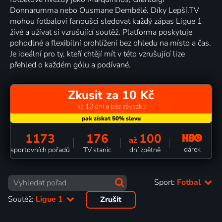
Donnarumma nebo Ousmane Dembélé. Díky Lepší.TV
mohou fotbaloví fanoušci sledovat každý zápas Ligue 1
živě a užívat si vzrušující soutěž. Platforma poskytuje
pohodlné a flexibilní prohlížení bez ohledu na místo a čas.
Je ideální pro ty, kteří chtějí mít v této vzrušující lize
přehled o každém gólu a podívané.
Zkusit za 10 Kč
na 10 dní a bez závazku
1173
176
100
až
dárek
sportovních pořadů
TV stanic
dní zpětně
Sport:
Fotbal
Soutěž:
Ligue 1
Zrušit