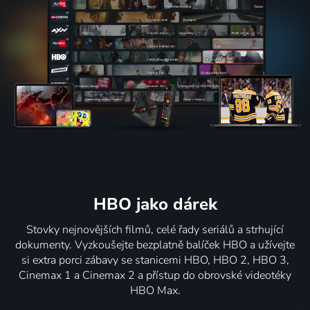
HBO jako dárek
Stovky nejnovějších filmů, celé řady seriálů a strhující
dokumenty. Vyzkoušejte bezplatně balíček HBO a užívejte
si extra porci zábavy se stanicemi HBO, HBO 2, HBO 3,
Cinemax 1 a Cinemax 2 a přístup do obrovské videotéky
HBO Max.