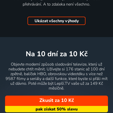
přehrávání. A to zdaleka není všechno.
Ukázat všechny výhody
na 10 dní
za 10 Kč
Objevte moderní způsob sledování televize, který už
nebudete chtít měnit. Užívejte si 176 stanic až 100 dní
zpětně, balíček HBO, obrovskou videotéku s více než
9587 filmy a seriály a další funkce, které byste si přáli mít
už dávno. Poté může být Lepší.TV vaše už za 149 Kč
měsíčně.
Zkusit za 10 Kč