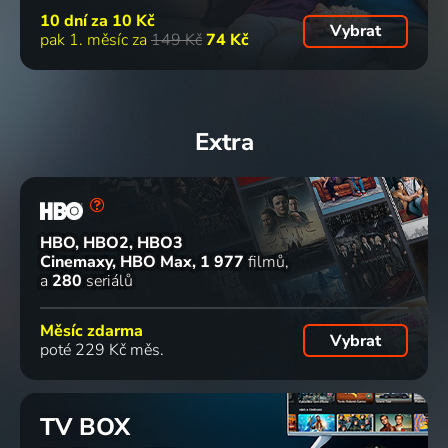
10 dní za
10 Kč
Vybrat
pak 1. měsíc za
149 Kč
74 Kč
Extra
HBO, HBO2, HBO3
Cinemaxy, HBO Max
1 977
filmů
a
280
seriálů
Měsíc zdarma
Vybrat
poté 229 Kč měs.
TV BOX