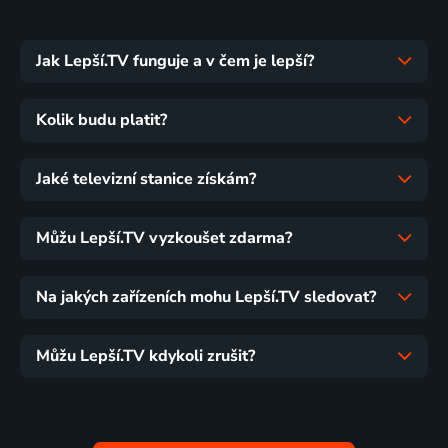
Jak Lepší.TV funguje a v čem je lepší?
Kolik budu platit?
Jaké televizní stanice získám?
Můžu Lepší.TV vyzkoušet zdarma?
Na jakých zařízeních mohu Lepší.TV sledovat?
Můžu Lepší.TV kdykoli zrušit?