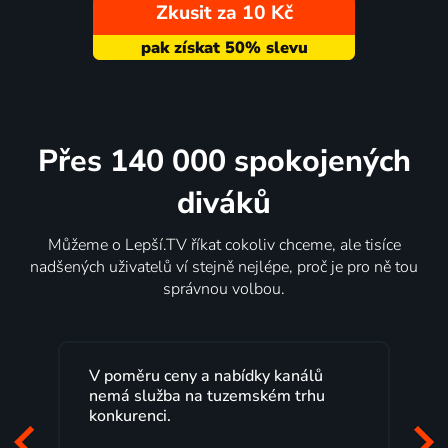
Zkusit za 10 Kč
Přes 140 000 spokojených
diváků
Můžeme o Lepší.TV říkat cokoliv chceme, ale tisíce
nadšených uživatelů ví stejně nejlépe, proč je pro ně tou
správnou volbou.
V poměru ceny a nabídky kanálů
nemá služba na tuzemském trhu
konkurenci.