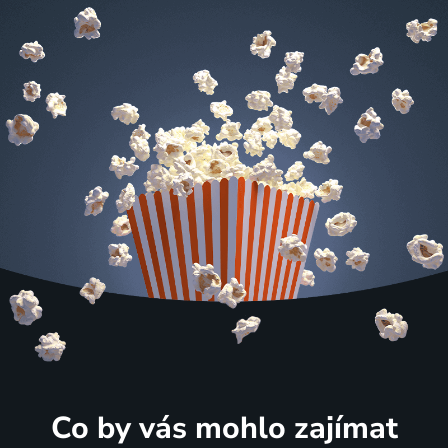
Co by vás mohlo zajímat