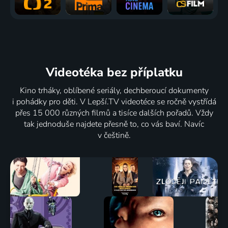
Videotéka
bez příplatku
Kino trháky, oblíbené seriály, dechberoucí dokumenty
i pohádky pro děti. V Lepší.TV videotéce se ročně vystřídá
přes 15 000 různých filmů a tisíce dalších pořadů. Vždy
tak jednoduše najdete přesně to, co vás baví. Navíc
v češtině.