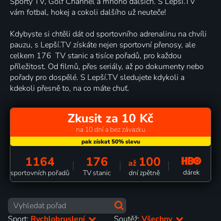
Sporty TV, Golf Channel a mnoho dalších. S Lepší.TV
vám fotbal, hokej a cokoli dalšího už neuteče!
Kdybyste si chtěli dát od sportovního adrenalinu na chvíli
pauzu, s Lepší.TV získáte nejen sportovní přenosy, ale
celkem 176 TV stanic a tisíce pořadů, pro každou
příležitost. Od filmů, přes seriály, až po dokumenty nebo
pořady pro dospělé. S Lepší.TV sledujete kdykoli a
kdekoli přesně to, na co máte chuť.
Zkusit za 10 Kč
na 10 dní a bez závazku
1164
176
100
až
dárek
sportovních pořadů
TV stanic
dní zpětně
Sport:
Rychlobruslení
Soutěž:
Všechny