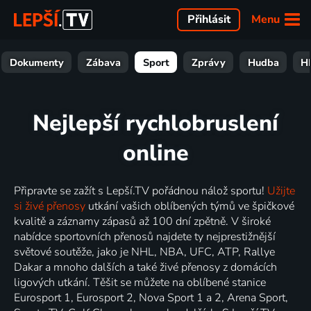
Menu
Přihlásit
Dokumenty
Zábava
Sport
Zprávy
Hudba
H
Nejlepší rychlobruslení
online
Připravte se zažít s Lepší.TV pořádnou nálož sportu!
Užijte
si živé přenosy
utkání vašich oblíbených týmů ve špičkové
kvalitě a záznamy zápasů až 100 dní zpětně. V široké
nabídce sportovních přenosů najdete ty nejprestižnější
světové soutěže, jako je NHL, NBA, UFC, ATP, Rallye
Dakar a mnoho dalších a také živé přenosy z domácích
ligových utkání. Těšit se můžete na oblíbené stanice
Eurosport 1, Eurosport 2, Nova Sport 1 a 2, Arena Sport,