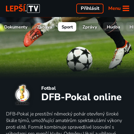
Menu
Přihlásit
Dokumenty
Zábava
Sport
Zprávy
Hudba
H
Fotbal
DFB-Pokal online
DFB‑Pokal je prestižní německý pohár otevřený široké
škále týmů, umožňující amatérům spektakulární výkony
proti elitě. Formát kombinuje spravedlivé losování s
výhodami pro menší kluby. Odměny lákají a vítězové