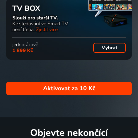
TV BOX
Slouží pro starší TV.
Ke sledování ve Smart TV
není třeba.
Zjistit více
jednorázově
Vybrat
1 899 Kč
Aktivovat za
10 Kč
Objevte nekončící