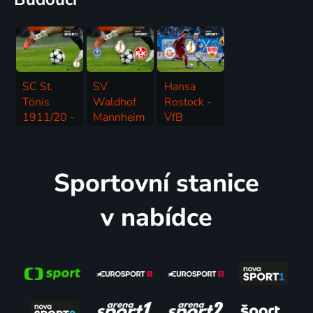
SC St.
SV
Hansa
Tönis
Waldhof
Rostock -
1911/20 -
Mannheim
VfB
Eintracht
- 1. FC
Stuttgart
Frankfurt
Kaiserslautern
21.8. | Fotbal | DFB-Pokal
21.8. | Fotbal | DFB-Pokal
21.8. | Fotbal | DFB-Pokal
Sportovní stanice
v nabídce