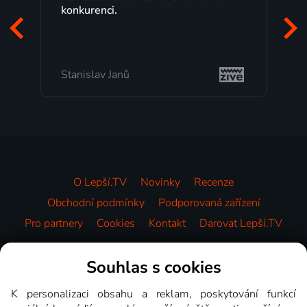
konkurenci.
Stanislav Janů
O Lepší.TV
Novinky
Recenze
Obchodní podmínky
Podporovaná zařízení
Pro partnery
Cookies
Kontakt
Darovat Lepší.TV
Videotéka
Souhlas s cookies
K personalizaci obsahu a reklam, poskytování funkcí