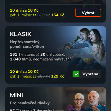
10 dní za
10 Kč
Vybrat
pak 1. měsíc za
309 Kč
154 Kč
KLASIK
Nepřekonatelný
poměr cena/výkon
161
TV stanic
až
30
dní zpětně
1 848
filmů
neomezené nahrávání
10 dní za
10 Kč
Vybráno
pak 1. měsíc za
259 Kč
129 Kč
MINI
Pro nenáročné diváky
97
TV stanic
7
dní zpětně