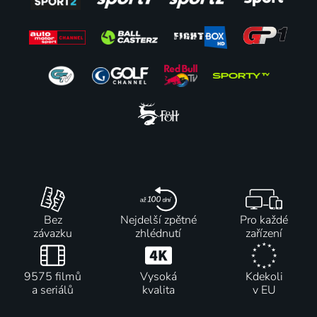
Bez
Nejdelší zpětné
Pro každé
závazku
zhlédnutí
zařízení
9575 filmů
Vysoká
Kdekoli
a seriálů
kvalita
v EU