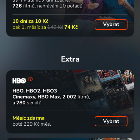
726
filmů
nahrávání 20 pořadů
10 dní za
10 Kč
Vybrat
pak 1. měsíc za
149 Kč
74 Kč
Extra
HBO, HBO2, HBO3
Cinemaxy, HBO Max
2 002
filmů
a
280
seriálů
Měsíc zdarma
Vybrat
poté 229 Kč měs.