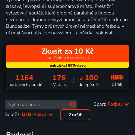
získávají evropské i superpohárové místo. Prestižní
vyřazovací soutěž, která probíhá paralelně s ligovou
sezónou. Je druhou nejvýznamnější soutěží v Německu po
Bundeslize. Týmy z různých úrovní německého fotbalu v
ní mají šanci utkat se navzájem – a někdy i šokovat.
Zkusit za 10 Kč
na 10 dní a bez závazku
1164
176
100
až
dárek
sportovních pořadů
TV stanic
dní zpětně
Sport:
Fotbal
Soutěž:
DFB-Pokal
Zrušit
Budoucí