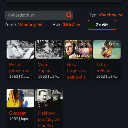
Typ:
Všechny
Země:
Všechny
Rok:
1952
Zrušit
76
72
36
66
%
%
%
%
Pyšná
Viva
Bela
Tělo a
princezna
Zapata
Lugosi se
zuřivost
1952 | Československo | Pohádka, Drama, Komedie, Rodinný, Romantický
1952 | USA | Western, Drama, Historický, Životopisný
setkává s
1952 | USA | Drama
brooklynskou
gorilou
75
70
%
%
1952 | USA | Komedie, Horor, Science Fiction
Okaasan
Haškovy
1952 | Japonsko | Drama, Romantický
povídky ze
starého