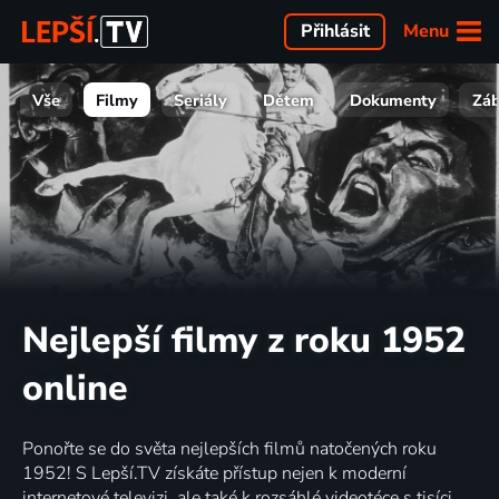
Menu
Přihlásit
Vše
Filmy
Seriály
Dětem
Dokumenty
Zá
Nejlepší filmy z roku 1952
online
Ponořte se do světa nejlepších filmů natočených roku
1952! S Lepší.TV získáte přístup nejen k moderní
internetové televizi, ale také k rozsáhlé videotéce s tisíci