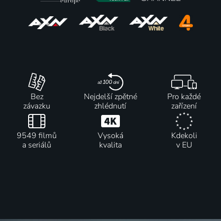
Bez
Nejdelší zpětné
Pro každé
závazku
zhlédnutí
zařízení
9549 filmů
Vysoká
Kdekoli
a seriálů
kvalita
v EU