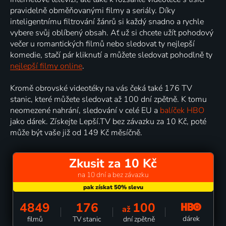
pravidelně obměňovanými filmy a seriály. Díky
inteligentnímu filtrování žánrů si každý snadno a rychle
vybere svůj oblíbený obsah. Ať už si chcete užít pohodový
večer u romantických filmů nebo sledovat ty nejlepší
komedie, stačí pár kliknutí a můžete sledovat pohodlně ty
nejlepší filmy online
.
Kromě obrovské videotéky na vás čeká také 176 TV
stanic, které můžete sledovat až 100 dní zpětně. K tomu
neomezené nahrání, sledování v celé EU a
balíček HBO
jako dárek. Získejte Lepší.TV bez závazku za 10 Kč, poté
může být vaše již od 149 Kč měsíčně.
Zkusit za 10 Kč
na 10 dní a bez závazku
4849
176
100
až
dárek
filmů
TV stanic
dní zpětně