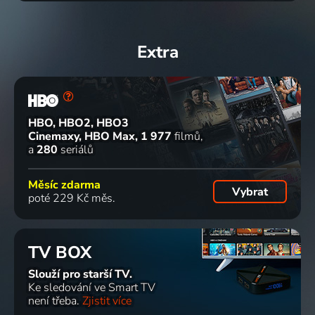
Extra
HBO, HBO2, HBO3
Cinemaxy, HBO Max
1 977
filmů
a
280
seriálů
Měsíc zdarma
Vybrat
poté 229 Kč měs.
TV BOX
Slouží pro starší TV.
Ke sledování ve Smart TV
není třeba.
Zjistit více