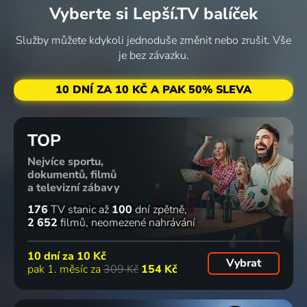
Vyberte si Lepší.TV balíček
Služby můžete kdykoli jednoduše změnit nebo zrušit. Vše
je bez závazku.
10 DNÍ ZA 10 KČ A PAK 50% SLEVA
TOP
Nejvíce sportu,
dokumentů, filmů
a televizní zábavy
176
TV stanic
až
100
dní zpětně
2 652
filmů
neomezené nahrávání
10 dní za
10 Kč
Vybrat
pak 1. měsíc za
309 Kč
154 Kč