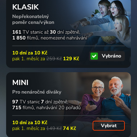
KLASIK
Nepřekonatelný
poměr cena/výkon
161
TV stanic
až
30
dní zpětně
1 850
filmů
neomezené nahrávání
10 dní za
10 Kč
Vybráno
pak 1. měsíc za
259 Kč
129 Kč
MINI
Pro nenáročné diváky
97
TV stanic
7
dní zpětně
715
filmů
nahrávání 20 pořadů
10 dní za
10 Kč
Vybrat
pak 1. měsíc za
149 Kč
74 Kč