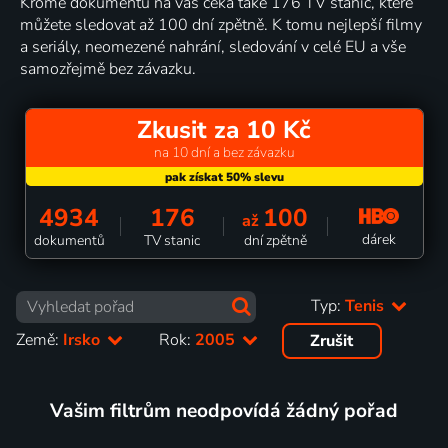
Kromě dokumentů na vás čeká také 176 TV stanic, které
můžete sledovat až 100 dní zpětně. K tomu nejlepší filmy
a seriály, neomezené nahrání, sledování v celé EU a vše
samozřejmě bez závazku.
Zkusit za 10 Kč
na 10 dní a bez závazku
4934
176
100
až
dárek
dokumentů
TV stanic
dní zpětně
Typ:
Tenis
Země:
Irsko
Rok:
2005
Zrušit
Vašim filtrům neodpovídá žádný pořad