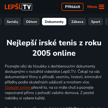
Menu
Přihlásit
Seriály
Dětem
Dokumenty
Zábava
Sport
Nejlepší irské tenis z roku
2005 online
Poznejte věci do hloubky s dechberoucími dokumenty
dostupnými v rozsáhlé videotéce Lepší.TV. Čekají na vás
dokumentární filmy o přírodě, vesmíru, historii, kriminální
příběhy podle skutečných událostí a mnohem více.
Sledujte online
přesně to, na co máte chuť a poznejte
nepoznané přímo z pohodlí vašeho domova. Z pestré
nabídky si vybere každý.