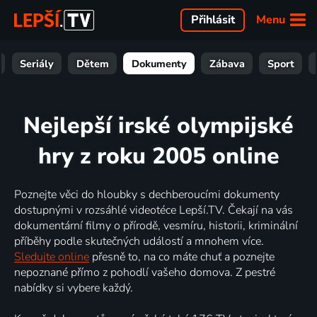
Menu
Přihlásit
Seriály
Dětem
Dokumenty
Zábava
Sport
Nejlepší irské olympijské
hry z roku 2005 online
Poznejte věci do hloubky s dechberoucími dokumenty
dostupnými v rozsáhlé videotéce Lepší.TV. Čekají na vás
dokumentární filmy o přírodě, vesmíru, historii, kriminální
příběhy podle skutečných událostí a mnohem více.
Sledujte online
přesně to, na co máte chuť a poznejte
nepoznané přímo z pohodlí vašeho domova. Z pestré
nabídky si vybere každý.