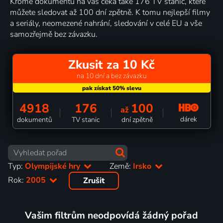
Kromě dokumentů na vás čeká také 176 TV stanic, které
můžete sledovat až 100 dní zpětně. K tomu nejlepší filmy
a seriály, neomezené nahrání, sledování v celé EU a vše
samozřejmě bez závazku.
Zkusit za 10 Kč
na 10 dní a bez závazku
4918
176
100
až
dárek
dokumentů
TV stanic
dní zpětně
Typ:
Olympijské hry
Země:
Irsko
Rok:
2005
Zrušit
Vašim filtrům neodpovídá žádný pořad