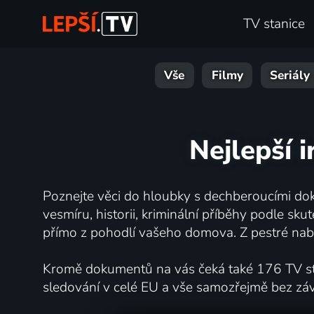
TV stanice
Vše
Filmy
Seriály
Nejlepší 
Poznejte věci do hloubky s dechberoucími dok
vesmíru, historii, kriminální příběhy podle s
přímo z pohodlí vašeho domova. Z pestré nabí
Kromě dokumentů na vás čeká také 176 TV stan
sledování v celé EU a vše samozřejmě bez zá