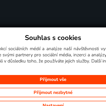
Souhlas s cookies
dní podmínky
Podporovaná zařízení
Pro partne
nkcí sociálních médií a analýze naší návštěvnosti 
e svými partnery pro sociální média, inzerci a analýz
Videotéka
ali v důsledku toho, že používáte jejich služby. Další
Přijmout vše
Přijmout nezbytné
 Na tomto webu jsou zobrazovány obrázky z pořadů TV stanic, které mů
Nastavení