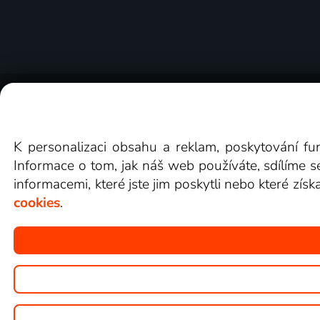
O Lepší.TV
Novinky
Recenze
Obcho
K personalizaci obsahu a reklam, poskytování fu
Informace o tom, jak náš web používáte, sdílíme s
informacemi, které jste jim poskytli nebo které získ
cookies
.
Copyright © goNET s.r.o.