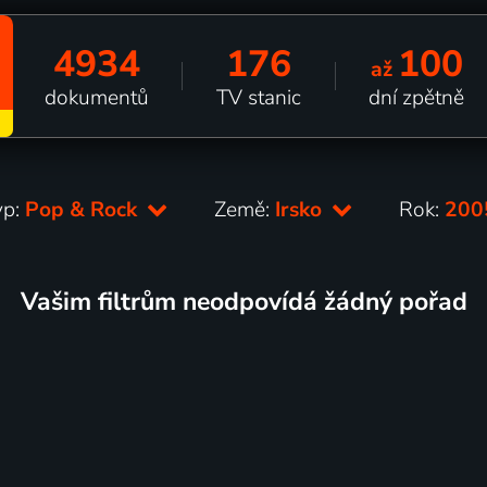
4934
176
100
až
dokumentů
TV stanic
dní zpětně
yp:
Pop & Rock
Země:
Irsko
Rok:
20
Vašim filtrům neodpovídá žádný pořad