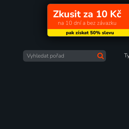
Zkusit za 10 Kč
na 10 dní a bez závazku
T