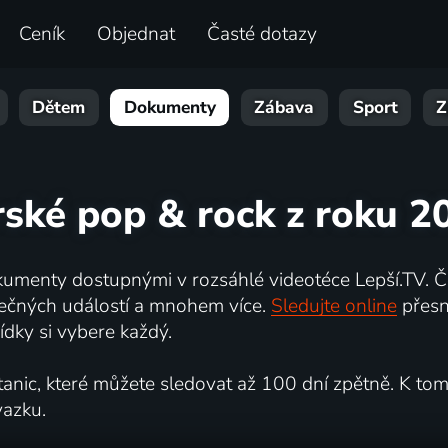
Ceník
Objednat
Časté dotazy
Dětem
Dokumenty
Zábava
Sport
Z
irské pop & rock z roku 2
umenty dostupnými v rozsáhlé videotéce Lepší.TV. Če
kutečných událostí a mnohem více.
Sledujte online
přesn
dky si vybere každý.
ic, které můžete sledovat až 100 dní zpětně. K tomu 
vazku.