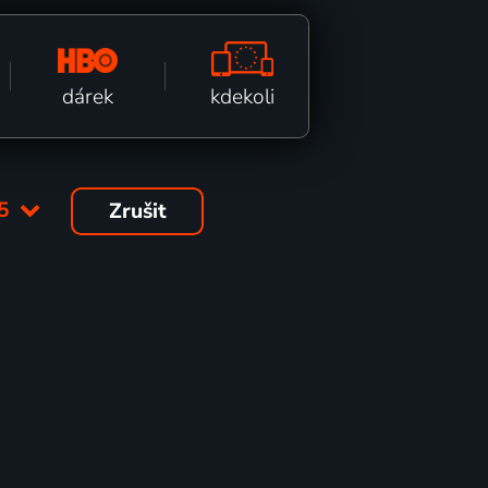
kdekoli
dárek
05
Zrušit