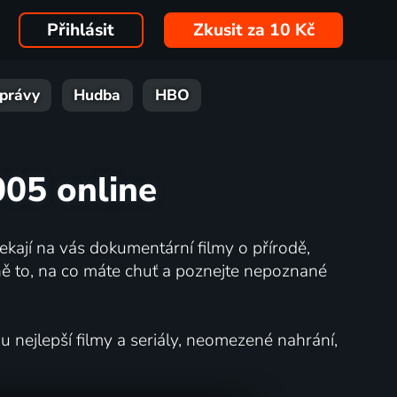
Přihlásit
Zkusit za 10 Kč
právy
Hudba
HBO
005 online
kají na vás dokumentární filmy o přírodě,
ě to, na co máte chuť a poznejte nepoznané
nejlepší filmy a seriály, neomezené nahrání,