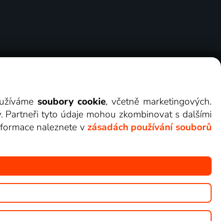
ry
Cookies
Kontakt
Darovat Lepší.TV
využíváme
soubory cookie
, včetně marketingových.
y. Partneři tyto údaje mohou zkombinovat s dalšími
 informace naleznete v
zásadách používání souborů
žete sledovat v Lepší.TV.