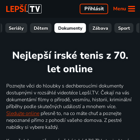
Menu
Přihlásit
Seriály
Dětem
Dokumenty
Zábava
Sport
Nejlepší irské tenis z 70.
let online
Poznejte věci do hloubky s dechberoucími dokumenty
dostupnými v rozsáhlé videotéce Lepší.TV. Čekají na vás
dokumentární filmy o přírodě, vesmíru, historii, kriminální
příběhy podle skutečných událostí a mnohem více.
Sledujte online
přesně to, na co máte chuť a poznejte
nepoznané přímo z pohodlí vašeho domova. Z pestré
nabídky si vybere každý.