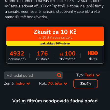
Kromě dokumentů na vás čeká také 176 TV stanic, které
můžete sledovat až 100 dní zpětně. K tomu nejlepší filmy
a seriály, neomezené nahrání, sledování v celé EU a vše
samozřejmě bez závazku.
Zkusit za 10 Kč
na 10 dní a bez závazku
4932
176
100
až
dárek
dokumentů
TV stanic
dní zpětně
Typ:
Tenis
Země:
Irsko
Rok:
70. léta
Zrušit
Vašim filtrům neodpovídá žádný pořad