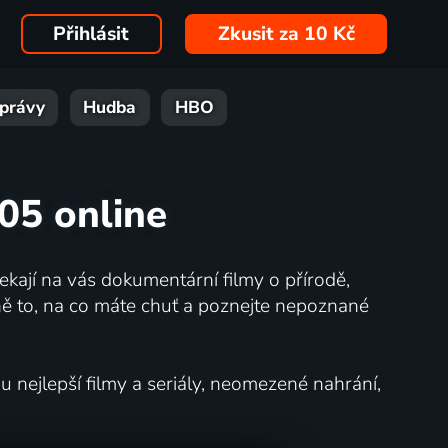
Přihlásit
Zkusit za 10 Kč
právy
Hudba
HBO
005 online
kají na vás dokumentární filmy o přírodě,
ě to, na co máte chuť a poznejte nepoznané
nejlepší filmy a seriály, neomezené nahrání,