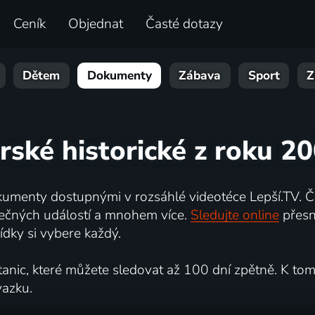
Ceník
Objednat
Časté dotazy
Dětem
Dokumenty
Zábava
Sport
Z
irské historické z roku 2
umenty dostupnými v rozsáhlé videotéce Lepší.TV. Če
kutečných událostí a mnohem více.
Sledujte online
přesn
dky si vybere každý.
ic, které můžete sledovat až 100 dní zpětně. K tomu 
vazku.