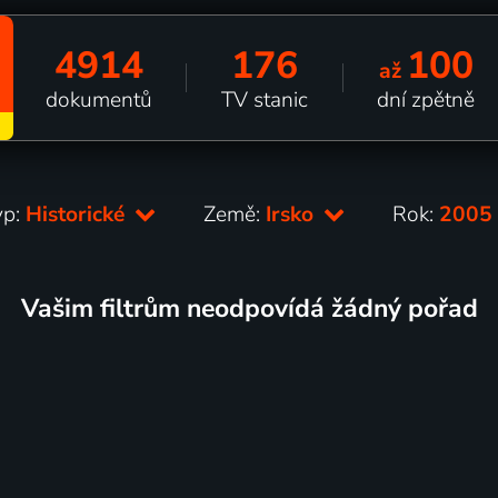
4914
176
100
až
dokumentů
TV stanic
dní zpětně
yp:
Historické
Země:
Irsko
Rok:
200
Vašim filtrům neodpovídá žádný pořad