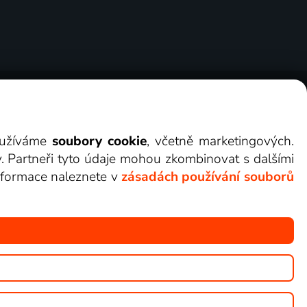
ry
Cookies
Kontakt
Darovat Lepší.TV
využíváme
soubory cookie
, včetně marketingových.
y. Partneři tyto údaje mohou zkombinovat s dalšími
 informace naleznete v
zásadách používání souborů
žete sledovat v Lepší.TV.