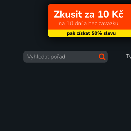
Zkusit za 10 Kč
na 10 dní a bez závazku
T