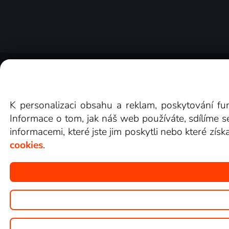
O Lepší.TV
Novinky
Recenze
Obcho
K personalizaci obsahu a reklam, poskytování fu
Informace o tom, jak náš web používáte, sdílíme s
informacemi, které jste jim poskytli nebo které získ
cookies
.
Copyright © goNET s.r.o.