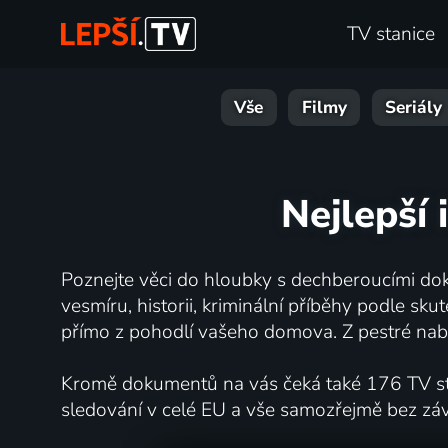
TV stanice
Vše
Filmy
Seriály
Nejlepší 
Poznejte věci do hloubky s dechberoucími dok
vesmíru, historii, kriminální příběhy podle s
přímo z pohodlí vašeho domova. Z pestré nabí
Kromě dokumentů na vás čeká také 176 TV stan
sledování v celé EU a vše samozřejmě bez zá