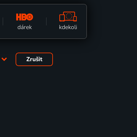
kdekoli
dárek
5
Zrušit