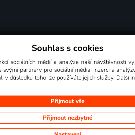
Souhlas s cookies
dní podmínky
Podporovaná zařízení
Pro partne
nkcí sociálních médií a analýze naší návštěvnosti 
e svými partnery pro sociální média, inzerci a analýz
Videotéka
ali v důsledku toho, že používáte jejich služby. Další
Přijmout vše
Přijmout nezbytné
 Na tomto webu jsou zobrazovány obrázky z pořadů TV stanic, které mů
Nastavení