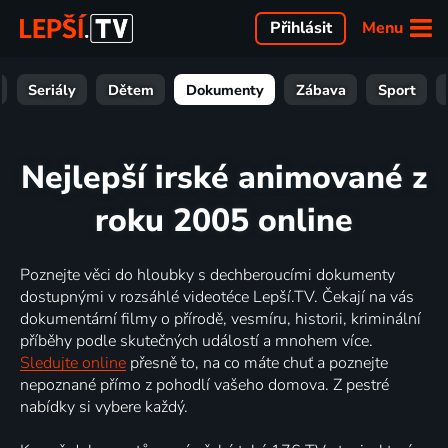
Menu
Přihlásit
Seriály
Dětem
Dokumenty
Zábava
Sport
Nejlepší irské animované z
roku 2005 online
Poznejte věci do hloubky s dechberoucími dokumenty
dostupnými v rozsáhlé videotéce Lepší.TV. Čekají na vás
dokumentární filmy o přírodě, vesmíru, historii, kriminální
příběhy podle skutečných událostí a mnohem více.
Sledujte online
přesně to, na co máte chuť a poznejte
nepoznané přímo z pohodlí vašeho domova. Z pestré
nabídky si vybere každý.