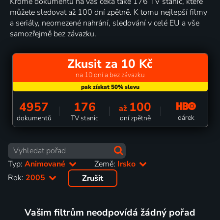
Kromě dokumentů na vás čeká také 176 TV stanic, které
můžete sledovat až 100 dní zpětně. K tomu nejlepší filmy
a seriály, neomezené nahrání, sledování v celé EU a vše
samozřejmě bez závazku.
Zkusit za 10 Kč
na 10 dní a bez závazku
4957
176
100
až
dárek
dokumentů
TV stanic
dní zpětně
Typ:
Animované
Země:
Irsko
Rok:
2005
Zrušit
Vašim filtrům neodpovídá žádný pořad