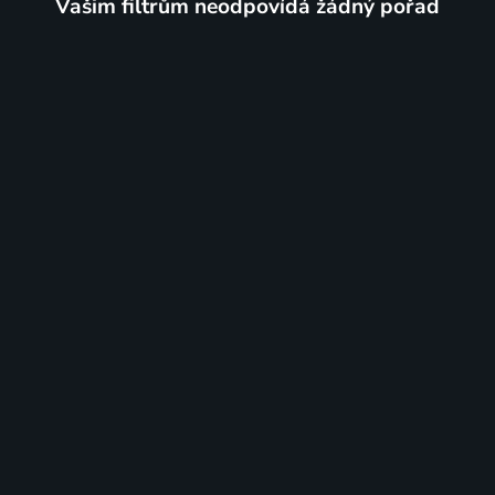
Vašim filtrům neodpovídá žádný pořad