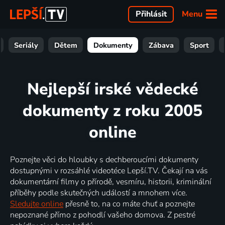
Menu
Přihlásit
Seriály
Dětem
Dokumenty
Zábava
Sport
Nejlepší irské vědecké
dokumenty z roku 2005
online
Poznejte věci do hloubky s dechberoucími dokumenty
dostupnými v rozsáhlé videotéce Lepší.TV. Čekají na vás
dokumentární filmy o přírodě, vesmíru, historii, kriminální
příběhy podle skutečných událostí a mnohem více.
Sledujte online
přesně to, na co máte chuť a poznejte
nepoznané přímo z pohodlí vašeho domova. Z pestré