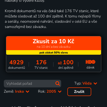
nabídky si vybere každý.
Kromě dokumentů na vás čeká také 176 TV stanic, které
můžete sledovat až 100 dní zpětně. K tomu nejlepší filmy
a seriály, neomezené nahrání, sledování v celé EU a vše
samozřejmě bez závazku.
Zkusit za 10 Kč
na 10 dní a bez závazku
4929
176
100
až
dárek
dokumentů
TV stanic
dní zpětně
Typ:
Věda
Země:
Irsko
Rok:
2005
Zrušit