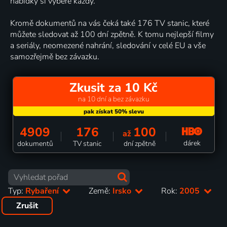
nabídky si vybere každý.
Kromě dokumentů na vás čeká také 176 TV stanic, které
můžete sledovat až 100 dní zpětně. K tomu nejlepší filmy
a seriály, neomezené nahrání, sledování v celé EU a vše
samozřejmě bez závazku.
Zkusit za 10 Kč
na 10 dní a bez závazku
4909
176
100
až
dárek
dokumentů
TV stanic
dní zpětně
Typ:
Rybaření
Země:
Irsko
Rok:
2005
Zrušit