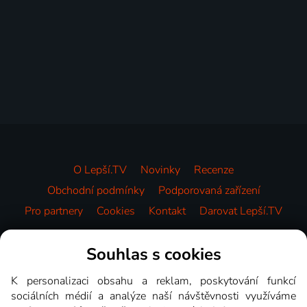
O Lepší.TV
Novinky
Recenze
Obchodní podmínky
Podporovaná zařízení
Pro partnery
Cookies
Kontakt
Darovat Lepší.TV
Videotéka
Souhlas s cookies
K personalizaci obsahu a reklam, poskytování funkcí
sociálních médií a analýze naší návštěvnosti využíváme