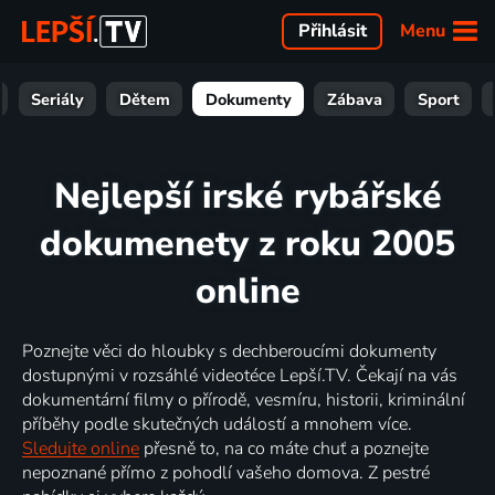
Menu
Přihlásit
Seriály
Dětem
Dokumenty
Zábava
Sport
Nejlepší irské rybářské
dokumenety z roku 2005
online
Poznejte věci do hloubky s dechberoucími dokumenty
dostupnými v rozsáhlé videotéce Lepší.TV. Čekají na vás
dokumentární filmy o přírodě, vesmíru, historii, kriminální
příběhy podle skutečných událostí a mnohem více.
Sledujte online
přesně to, na co máte chuť a poznejte
nepoznané přímo z pohodlí vašeho domova. Z pestré