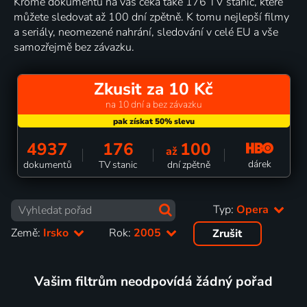
Kromě dokumentů na vás čeká také 176 TV stanic, které
můžete sledovat až 100 dní zpětně. K tomu nejlepší filmy
a seriály, neomezené nahrání, sledování v celé EU a vše
samozřejmě bez závazku.
Zkusit za 10 Kč
na 10 dní a bez závazku
4937
176
100
až
dárek
dokumentů
TV stanic
dní zpětně
Typ:
Opera
Země:
Irsko
Rok:
2005
Zrušit
Vašim filtrům neodpovídá žádný pořad