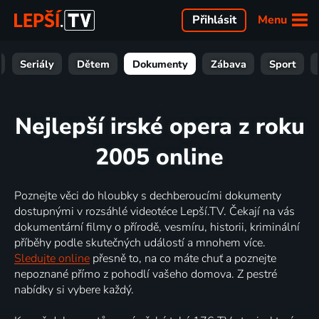
Menu
Přihlásit
Seriály
Dětem
Dokumenty
Zábava
Sport
Nejlepší irské opera z roku
2005 online
Poznejte věci do hloubky s dechberoucími dokumenty
dostupnými v rozsáhlé videotéce Lepší.TV. Čekají na vás
dokumentární filmy o přírodě, vesmíru, historii, kriminální
příběhy podle skutečných událostí a mnohem více.
Sledujte online
přesně to, na co máte chuť a poznejte
nepoznané přímo z pohodlí vašeho domova. Z pestré
nabídky si vybere každý.