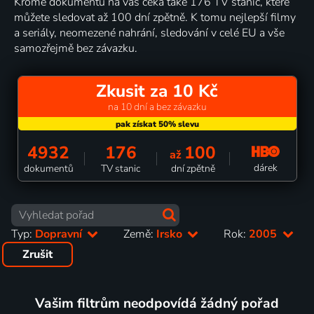
Kromě dokumentů na vás čeká také 176 TV stanic, které
můžete sledovat až 100 dní zpětně. K tomu nejlepší filmy
a seriály, neomezené nahrání, sledování v celé EU a vše
samozřejmě bez závazku.
Zkusit za 10 Kč
na 10 dní a bez závazku
4932
176
100
až
dárek
dokumentů
TV stanic
dní zpětně
Typ:
Dopravní
Země:
Irsko
Rok:
2005
Zrušit
Vašim filtrům neodpovídá žádný pořad