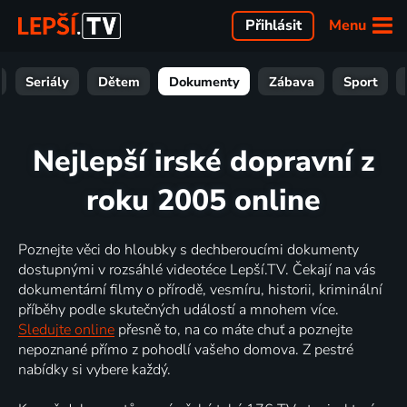
Menu
Přihlásit
Seriály
Dětem
Dokumenty
Zábava
Sport
Nejlepší irské dopravní z
roku 2005 online
Poznejte věci do hloubky s dechberoucími dokumenty
dostupnými v rozsáhlé videotéce Lepší.TV. Čekají na vás
dokumentární filmy o přírodě, vesmíru, historii, kriminální
příběhy podle skutečných událostí a mnohem více.
Sledujte online
přesně to, na co máte chuť a poznejte
nepoznané přímo z pohodlí vašeho domova. Z pestré
nabídky si vybere každý.