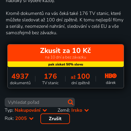
nabídky si vybere každý.
Kromě dokumentů na vás čeká také 176 TV stanic, které
můžete sledovat až 100 dní zpětně. K tomu nejlepší filmy
a seriály, neomezené nahrání, sledování v celé EU a vše
samozřejmě bez závazku.
Zkusit za 10 Kč
na 10 dní a bez závazku
4937
176
100
až
dárek
dokumentů
TV stanic
dní zpětně
Typ:
Nakupování
Země:
Irsko
Rok:
2005
Zrušit