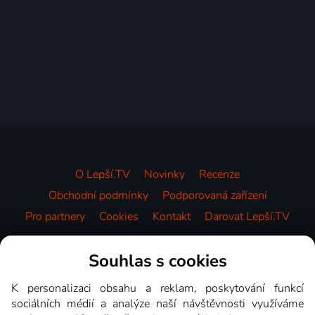
O Lepší.TV
Novinky
Recenze
Obchodní podmínky
Podporovaná zařízení
Pro partnery
Cookies
Kontakt
Darovat Lepší.TV
Videotéka
Souhlas s cookies
K personalizaci obsahu a reklam, poskytování funkcí
sociálních médií a analýze naší návštěvnosti využíváme