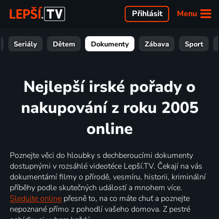
Menu
Přihlásit
Seriály
Dětem
Dokumenty
Zábava
Sport
Nejlepší irské pořady o
nakupování z roku 2005
online
Poznejte věci do hloubky s dechberoucími dokumenty
dostupnými v rozsáhlé videotéce Lepší.TV. Čekají na vás
dokumentární filmy o přírodě, vesmíru, historii, kriminální
příběhy podle skutečných událostí a mnohem více.
Sledujte online
přesně to, na co máte chuť a poznejte
nepoznané přímo z pohodlí vašeho domova. Z pestré