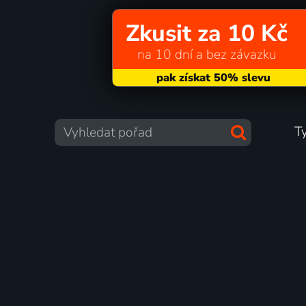
Zkusit za 10 Kč
na 10 dní a bez závazku
T