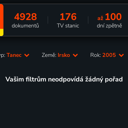
4928
176
100
až
dokumentů
TV stanic
dní zpětně
yp:
Tanec
Země:
Irsko
Rok:
2005
Vašim filtrům neodpovídá žádný pořad