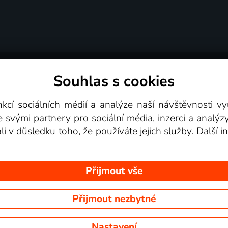
Souhlas s cookies
dní podmínky
Podporovaná zařízení
Pro partne
nkcí sociálních médií a analýze naší návštěvnosti 
e svými partnery pro sociální média, inzerci a analýz
Videotéka
ali v důsledku toho, že používáte jejich služby. Další
Přijmout vše
Přijmout nezbytné
 Na tomto webu jsou zobrazovány obrázky z pořadů TV stanic, které mů
Nastavení