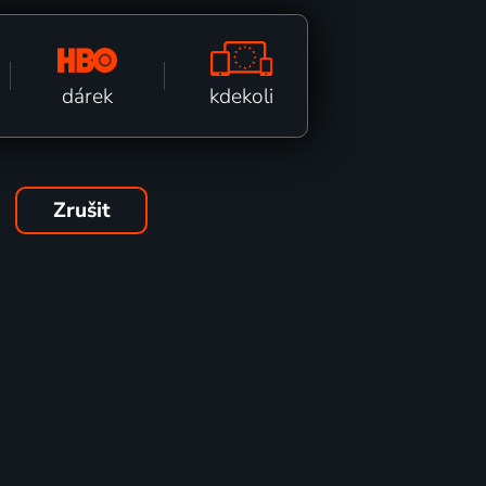
kdekoli
dárek
Zrušit