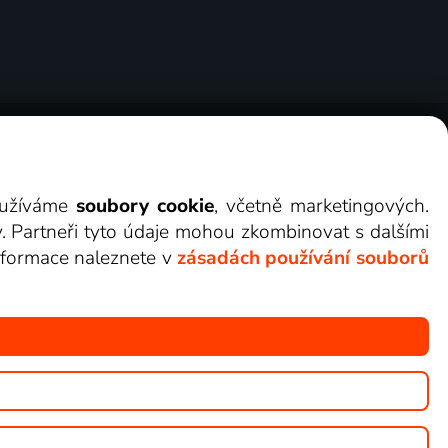
ry
Cookies
Kontakt
Darovat Lepší.TV
využíváme
soubory cookie
, včetně marketingových.
y. Partneři tyto údaje mohou zkombinovat s dalšími
 informace naleznete v
zásadách používání souborů
žete sledovat v Lepší.TV.