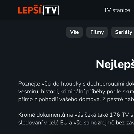
TV stanice
Vše
Filmy
Seriály
Nejlepš
Poznejte věci do hloubky s dechberoucími dok
vesmíru, historii, kriminální příběhy podle s
přímo z pohodlí vašeho domova. Z pestré nabí
Kromě dokumentů na vás čeká také 176 TV stan
sledování v celé EU a vše samozřejmě bez zá