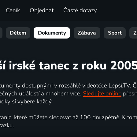
Ceník
Objednat
Časté dotazy
Dětem
Dokumenty
Zábava
Sport
Z
í irské tanec z roku 200
umenty dostupnými v rozsáhlé videotéce Lepší.TV. Če
kutečných událostí a mnohem více.
Sledujte online
přesn
dky si vybere každý.
ic, které můžete sledovat až 100 dní zpětně. K tomu 
vazku.