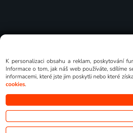
O Lepší.TV
Novinky
Recenze
Obcho
K personalizaci obsahu a reklam, poskytování fu
Informace o tom, jak náš web používáte, sdílíme s
informacemi, které jste jim poskytli nebo které získ
cookies
.
Copyright © goNET s.r.o.