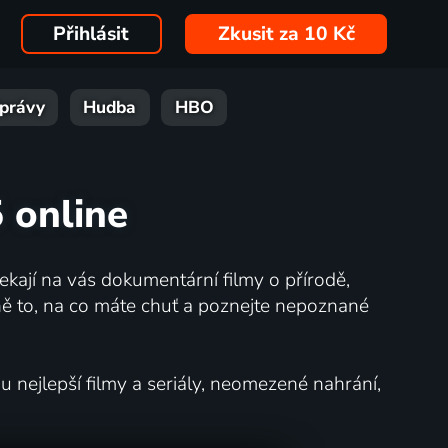
Přihlásit
Zkusit za 10 Kč
právy
Hudba
HBO
5 online
kají na vás dokumentární filmy o přírodě,
ě to, na co máte chuť a poznejte nepoznané
nejlepší filmy a seriály, neomezené nahrání,