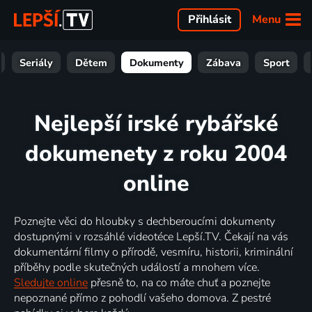
Menu
Přihlásit
Seriály
Dětem
Dokumenty
Zábava
Sport
Nejlepší irské rybářské
dokumenety z roku 2004
online
Poznejte věci do hloubky s dechberoucími dokumenty
dostupnými v rozsáhlé videotéce Lepší.TV. Čekají na vás
dokumentární filmy o přírodě, vesmíru, historii, kriminální
příběhy podle skutečných událostí a mnohem více.
Sledujte online
přesně to, na co máte chuť a poznejte
nepoznané přímo z pohodlí vašeho domova. Z pestré