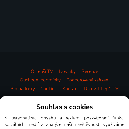
O Lepší.TV
Novinky
Recenze
Obchodní podmínky
Podporovaná zařízení
Pro partnery
Cookies
Kontakt
Darovat Lepší.TV
Videotéka
Souhlas s cookies
K personalizaci obsahu a reklam, poskytování funkcí
sociálních médií a analýze naší návštěvnosti využíváme