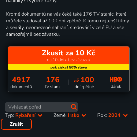
nabídky si vybere každý.
Kromě dokumentů na vás čeká také 176 TV stanic, které
můžete sledovat až 100 dní zpětně. K tomu nejlepší filmy
a seriály, neomezené nahrání, sledování v celé EU a vše
samozřejmě bez závazku.
Zkusit za 10 Kč
na 10 dní a bez závazku
4917
176
100
až
dárek
dokumentů
TV stanic
dní zpětně
Typ:
Rybaření
Země:
Irsko
Rok:
2004
Zrušit