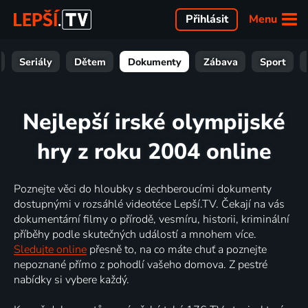
Menu
Přihlásit
Seriály
Dětem
Dokumenty
Zábava
Sport
Nejlepší irské olympijské
hry z roku 2004 online
Poznejte věci do hloubky s dechberoucími dokumenty
dostupnými v rozsáhlé videotéce Lepší.TV. Čekají na vás
dokumentární filmy o přírodě, vesmíru, historii, kriminální
příběhy podle skutečných událostí a mnohem více.
Sledujte online
přesně to, na co máte chuť a poznejte
nepoznané přímo z pohodlí vašeho domova. Z pestré
nabídky si vybere každý.