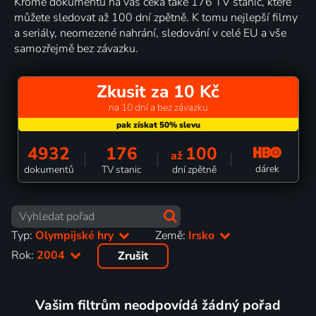
Kromě dokumentů na vás čeká také 176 TV stanic, které
můžete sledovat až 100 dní zpětně. K tomu nejlepší filmy
a seriály, neomezené nahrání, sledování v celé EU a vše
samozřejmě bez závazku.
Zkusit za 10 Kč
na 10 dní a bez závazku
4932
176
100
až
dárek
dokumentů
TV stanic
dní zpětně
Typ:
Olympijské hry
Země:
Irsko
Rok:
2004
Zrušit
Vašim filtrům neodpovídá žádný pořad