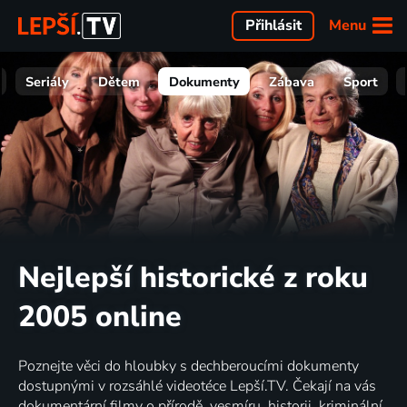
Menu
Přihlásit
Seriály
Dětem
Dokumenty
Zábava
Sport
Nejlepší historické z roku
2005 online
Poznejte věci do hloubky s dechberoucími dokumenty
dostupnými v rozsáhlé videotéce Lepší.TV. Čekají na vás
dokumentární filmy o přírodě, vesmíru, historii, kriminální