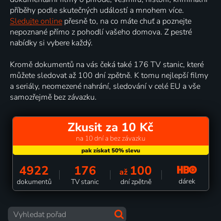
příběhy podle skutečných událostí a mnohem více.
Sledujte online
přesně to, na co máte chuť a poznejte
nepoznané přímo z pohodlí vašeho domova. Z pestré
nabídky si vybere každý.
Kromě dokumentů na vás čeká také 176 TV stanic, které
můžete sledovat až 100 dní zpětně. K tomu nejlepší filmy
a seriály, neomezené nahrání, sledování v celé EU a vše
samozřejmě bez závazku.
Zkusit za 10 Kč
na 10 dní a bez závazku
4922
176
100
až
dárek
dokumentů
TV stanic
dní zpětně