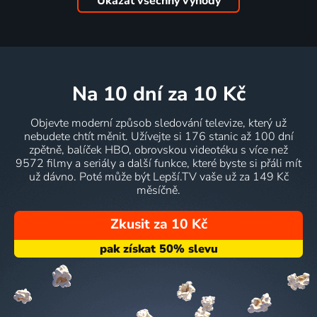
Ukázat všechny výhody
na 10 dní
za 10 Kč
Objevte moderní způsob sledování televize, který už
nebudete chtít měnit. Užívejte si 176 stanic až 100 dní
zpětně, balíček HBO, obrovskou videotéku s více než
9572 filmy a seriály a další funkce, které byste si přáli mít
už dávno. Poté může být Lepší.TV vaše už za 149 Kč
měsíčně.
Zkusit za 10 Kč