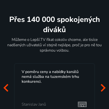
Přes 140 000 spokojených
diváků
Můžeme o Lepší.TV říkat cokoliv chceme, ale tisíce
nadšených uživatelů ví stejně nejlépe, proč je pro ně tou
správnou volbou.
Lepší.TV sleduji už několik let s
maximální spokojeností. Velký výběr
programů a nemuset běžet k TV na
začátek programu, to je přesně to, co
mi vyhovuje.
Milada Tomešová