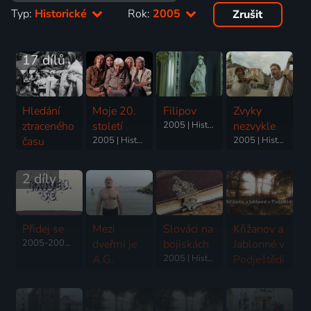
Typ:
Historické
Rok:
2005
Zrušit
17 dílů
Hledání
Moje 20.
Filipov
Zvyky
ztraceného
století
2005 | Historický, Cestování, Náboženství
nezvykle
času
2005 | Historický, Slavní lidé
2005 | Historický
1993-2009 | Historický
2 díly
Přidej se
Mezi
Slováci na
Křižanov a
2005-2006 | Architektura, Historický
dveřmi je
bojiskách
Jablonné v
A.G.
2005 | Historický, Válečný
Podještědí
2005 | Slavní lidé, Cestování, Historický
2005 | Historický, Náboženství