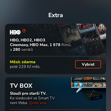
Extra
HBO, HBO2, HBO3
Cinemaxy, HBO Max
1 978
filmů
a
280
seriálů
Měsíc zdarma
Vybrat
poté 229 Kč měs.
TV BOX
Slouží pro starší TV.
Ke sledování ve Smart TV
není třeba.
Zjistit více