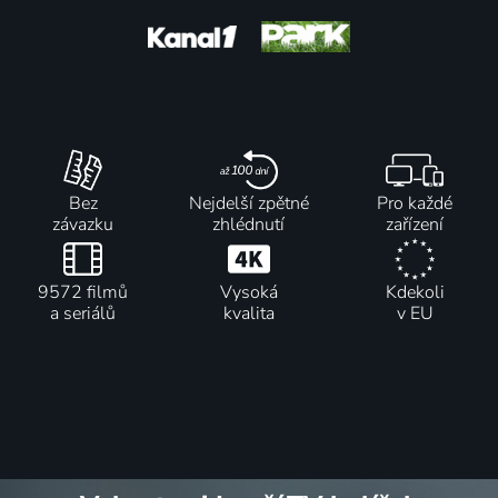
Bez
Nejdelší zpětné
Pro každé
závazku
zhlédnutí
zařízení
9572 filmů
Vysoká
Kdekoli
a seriálů
kvalita
v EU