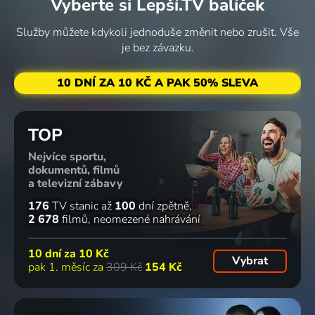
Vyberte si Lepší.TV balíček
Služby můžete kdykoli jednoduše změnit nebo zrušit. Vše
je bez závazku.
10 DNÍ ZA 10 KČ A PAK 50% SLEVA
TOP
Nejvíce sportu,
dokumentů, filmů
a televizní zábavy
176
TV stanic
až
100
dní zpětně
2 678
filmů
neomezené nahrávání
10 dní za
10 Kč
Vybrat
pak 1. měsíc za
309 Kč
154 Kč