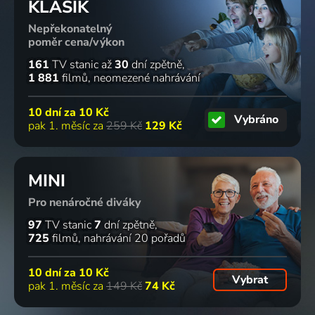
KLASIK
Nepřekonatelný
poměr cena/výkon
161
TV stanic
až
30
dní zpětně
1 881
filmů
neomezené nahrávání
10 dní za
10 Kč
Vybráno
pak 1. měsíc za
259 Kč
129 Kč
MINI
Pro nenáročné diváky
97
TV stanic
7
dní zpětně
725
filmů
nahrávání 20 pořadů
10 dní za
10 Kč
Vybrat
pak 1. měsíc za
149 Kč
74 Kč