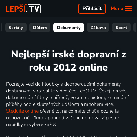
Menu
Přihlásit
Seriály
Dětem
Dokumenty
Zábava
Sport
Nejlepší irské dopravní z
roku 2012 online
Poznejte věci do hloubky s dechberoucími dokumenty
dostupnými v rozsáhlé videotéce Lepší.TV. Čekají na vás
dokumentární filmy o přírodě, vesmíru, historii, kriminální
příběhy podle skutečných událostí a mnohem více.
Sledujte online
přesně to, na co máte chuť a poznejte
nepoznané přímo z pohodlí vašeho domova. Z pestré
nabídky si vybere každý.