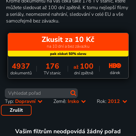
Kromě dokumentů na vás čeká také 176 TV stanic, které
můžete sledovat až 100 dní zpětně. K tomu nejlepší filmy
a seriály, neomezené nahrání, sledování v celé EU a vše
samozřejmě bez závazku.
Zkusit za 10 Kč
na 10 dní a bez závazku
4937
176
100
až
dárek
dokumentů
TV stanic
dní zpětně
Typ:
Dopravní
Země:
Irsko
Rok:
2012
Zrušit
Vašim filtrům neodpovídá žádný pořad