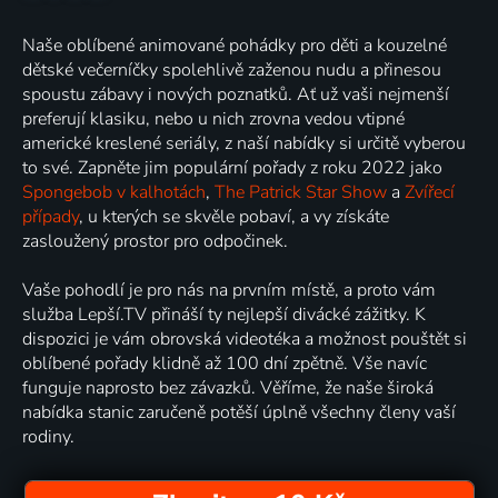
Naše oblíbené animované pohádky pro děti a kouzelné
dětské večerníčky spolehlivě zaženou nudu a přinesou
spoustu zábavy i nových poznatků. Ať už vaši nejmenší
preferují klasiku, nebo u nich zrovna vedou vtipné
americké kreslené seriály, z naší nabídky si určitě vyberou
to své. Zapněte jim populární pořady z roku 2022 jako
Spongebob v kalhotách
,
The Patrick Star Show
a
Zvířecí
případy
, u kterých se skvěle pobaví, a vy získáte
zasloužený prostor pro odpočinek.
Vaše pohodlí je pro nás na prvním místě, a proto vám
služba Lepší.TV přináší ty nejlepší divácké zážitky. K
dispozici je vám obrovská videotéka a možnost pouštět si
oblíbené pořady klidně až 100 dní zpětně. Vše navíc
funguje naprosto bez závazků. Věříme, že naše široká
nabídka stanic zaručeně potěší úplně všechny členy vaší
rodiny.