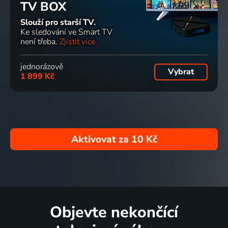
TV BOX
Slouží pro starší TV.
Ke sledování ve Smart TV
není třeba.
Zjistit více
jednorázově
Vybrat
1 899 Kč
Aktivovat za
10 Kč
Objevte nekončící