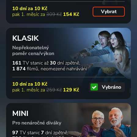
10 dní za
10 Kč
Vybrat
pak 1. měsíc za
309 Kč
154 Kč
KLASIK
Nepřekonatelný
poměr cena/výkon
161
TV stanic
až
30
dní zpětně
1 874
filmů
neomezené nahrávání
10 dní za
10 Kč
Vybráno
pak 1. měsíc za
259 Kč
129 Kč
MINI
Pro nenáročné diváky
97
TV stanic
7
dní zpětně