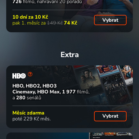
726
filmů
nahrávání 20 pořadů
10 dní za
10 Kč
Vybrat
pak 1. měsíc za
149 Kč
74 Kč
Extra
HBO, HBO2, HBO3
Cinemaxy, HBO Max
1 977
filmů
a
280
seriálů
Měsíc zdarma
Vybrat
poté 229 Kč měs.