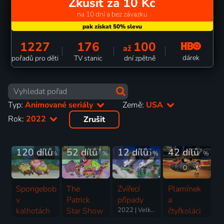
Zkusit za 10 Kč
na 10 dní a bez závazku
1227
176
100
až
dárek
pořadů pro děti
TV stanic
dní zpětně
Typ:
Animované seriály
Země:
USA
Rok:
2022
Zrušit
120 dílů
82
52 dílů
37
12 dílů
76
42 dílů
57
%
%
%
%
Spongebob
The
Zvířecí
Plamínek
v
Patrick
případy
a
kalhotách
Star Show
2022 | Velká Británie, USA | Animovaný, Akční, Dobrodružný, Komedie, Rodinný, Science Fiction
čtyřkoláci
1999-2025 | USA | Animovaný, Fantasy, Komedie, Rodinný, Pohádka, Dobrodružný
2021-2025 | USA | Animovaný, Fantasy, Komedie, Rodinný, Horor, Krimi, Pohádka
2014-2025 | USA | Animovaný, Akční, Dobrodružný, Hudební, Komedie, Rodinný, Science Fiction