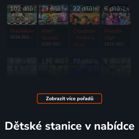
102 dílů
69
23 dílů
60
22 dílů
68
6 dílů
62
%
%
%
%
Hlasiťákovi
Jelení
Croodsovi
Monster
2016-2026 | USA | Animovaný, Akční, Dobrodružný, Drama, Fantasy, Hudební, Komedie, Rodinný, Thriller, Horor
Skvadra
- Rodinný
High
2020-2025 | USA, Čína | Akční, Animovaný, Dobrodružný, Komedie, Rodinný, Science Fiction
strom
2022-2024 | USA | Animovaný, Fantasy, Komedie, Pohádka, Rodinný
2021-2023 | USA | Animovaný, Dobrodružný, Fantasy, Komedie, Pohádka, Rodinný
8 dílů
66
136 dílů
76
77 dílů
57
5 dílů
66
%
%
%
%
Sněžný
Craig od
Batwheels
Velký Nate
kluk a
potoka
2022-2026 | USA | Animovaný, Akční, Dobrodružný, Fantasy, Komedie, Pohádka, Rodinný, Science Fiction
2022 | USA | Animovaný, Komedie, Rodinný
neviditelné
2018-2024 | USA | Animovaný, Dobrodružný, Drama, Fantasy, Komedie, Pohádka, Rodinný, Akční, Science Fiction
Zobrazit více pořadů
město
2022 | USA, Čína | Animovaný, Dobrodružný, Fantasy, Komedie, Rodinný
6 dílů
38
30 dílů
58
4 díly
47
102 dílů
64
%
%
%
%
Dětské stanice v nabídce
Transformers:
Seznamte
Alvin a
Bugs