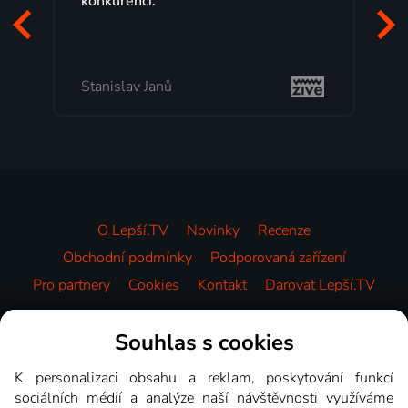
programů a nemuset běžet k TV na
začátek programu, to je přesně to, co
mi vyhovuje.
Milada Tomešová
O Lepší.TV
Novinky
Recenze
Obchodní podmínky
Podporovaná zařízení
Pro partnery
Cookies
Kontakt
Darovat Lepší.TV
Videotéka
Souhlas s cookies
K personalizaci obsahu a reklam, poskytování funkcí
sociálních médií a analýze naší návštěvnosti využíváme