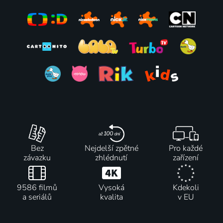
Pozemská
se s
Chipmunkové
Bunny
jiskra
Batwheels
2018-2022 | USA | Animovaný, Hudební, Komedie, Rodinný
Stavitelé
2022-2024 | USA | Animovaný, Akční, Dobrodružný, Komedie, Rodinný, Science Fiction, Drama
2022-2023 | USA | Animovaný, Akční, Dobrodružný
2022-2025 | USA | Animovaný, Dobrodružný, Komedie, Rodinný
70
33 dílů
65
57
70 dílů
56
%
%
%
%
Křečci z
Jellystone!
Batwheels
Mezi námi
Křečkovic
2022-2024 | USA | Animovaný, Dobrodružný, Komedie, Rodinný
2022-2024 | USA | Animovaný, Akční, Dobrodružný, Komedie, Pohádka, Rodinný, Science Fiction, Fantasy
medvíďaty
2022 | Kanada, USA | Animovaný, Komedie, Rodinný
2022-2025 | USA | Animovaný, Dobrodružný, Komedie, Pohádka, Rodinný
Bez
Nejdelší zpětné
Pro každé
závazku
zhlédnutí
zařízení
9586 filmů
Vysoká
Kdekoli
a seriálů
kvalita
v EU