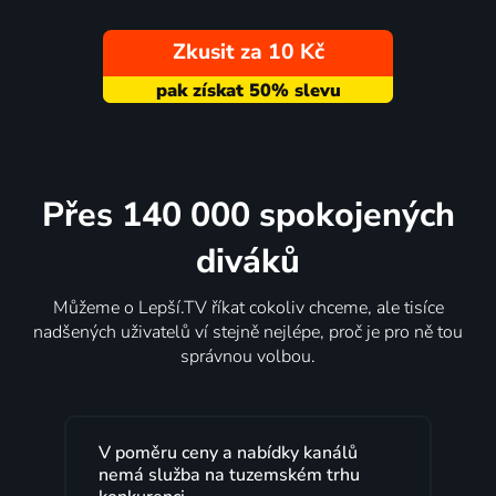
Zkusit za 10 Kč
Přes 140 000 spokojených
diváků
Můžeme o Lepší.TV říkat cokoliv chceme, ale tisíce
nadšených uživatelů ví stejně nejlépe, proč je pro ně tou
správnou volbou.
Lepší.TV sleduji už několik let s
maximální spokojeností. Velký výběr