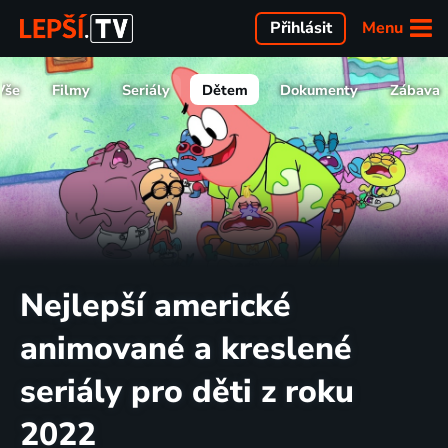
Menu
Přihlásit
Vše
Filmy
Seriály
Dětem
Dokumenty
Zábava
Nejlepší americké
animované a kreslené
seriály pro děti z roku
2022