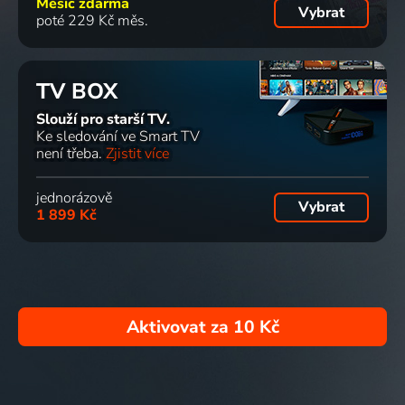
Měsíc zdarma
Vybrat
poté 229 Kč měs.
TV BOX
Slouží pro starší TV.
Ke sledování ve Smart TV
není třeba.
Zjistit více
jednorázově
Vybrat
1 899 Kč
Aktivovat za
10 Kč