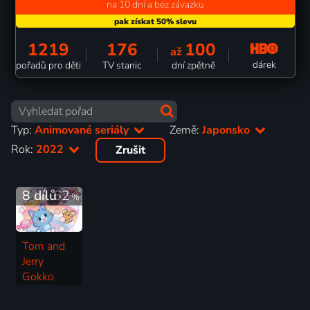
na 10 dní a bez závazku
1219
176
100
až
dárek
pořadů pro děti
TV stanic
dní zpětně
Typ:
Animované seriály
Země:
Japonsko
Rok:
2022
Zrušit
8 dílů
62
%
Tom and
Jerry
Gokko
2022 | Japonsko | Animovaný