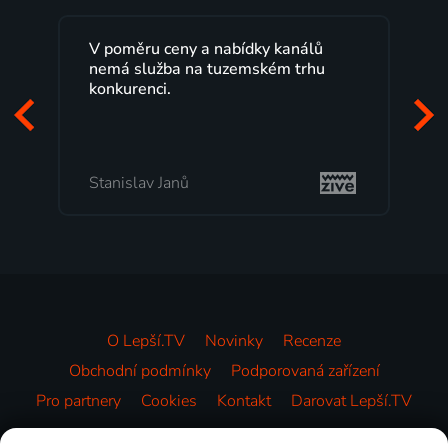
 poměru ceny a nabídky kanálů
Lepší.TV sleduji
emá služba na tuzemském trhu
maximální spok
nkurenci.
programů a ne
začátek program
mi vyhovuje.
anislav Janů
Milada Tomešo
O Lepší.TV
Novinky
Recenze
Obchodní podmínky
Podporovaná zařízení
Pro partnery
Cookies
Kontakt
Darovat Lepší.TV