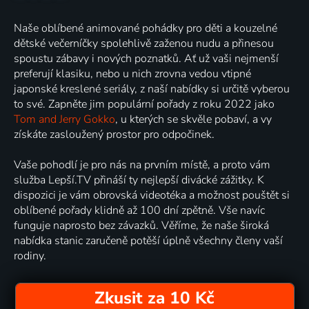
Naše oblíbené animované pohádky pro děti a kouzelné
dětské večerníčky spolehlivě zaženou nudu a přinesou
spoustu zábavy i nových poznatků. Ať už vaši nejmenší
preferují klasiku, nebo u nich zrovna vedou vtipné
japonské kreslené seriály, z naší nabídky si určitě vyberou
to své. Zapněte jim populární pořady z roku 2022 jako
Tom and Jerry Gokko
, u kterých se skvěle pobaví, a vy
získáte zasloužený prostor pro odpočinek.
Vaše pohodlí je pro nás na prvním místě, a proto vám
služba Lepší.TV přináší ty nejlepší divácké zážitky. K
dispozici je vám obrovská videotéka a možnost pouštět si
oblíbené pořady klidně až 100 dní zpětně. Vše navíc
funguje naprosto bez závazků. Věříme, že naše široká
nabídka stanic zaručeně potěší úplně všechny členy vaší
rodiny.
Zkusit za 10 Kč