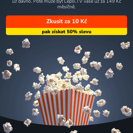
už dávno. Poté může být Lepší.TV vaše už za 149 Kč
měsíčně.
Zkusit za 10 Kč