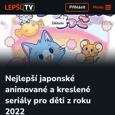
Menu
Přihlásit
Vše
Filmy
Seriály
Dětem
Dokumenty
Zábava
Nejlepší japonské
animované a kreslené
seriály pro děti z roku
2022