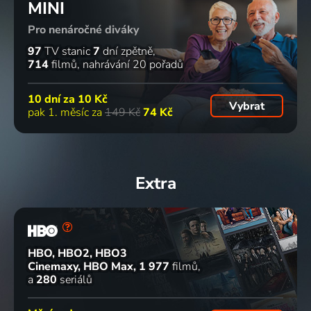
MINI
Pro nenáročné diváky
97
TV stanic
7
dní zpětně
714
filmů
nahrávání 20 pořadů
10 dní za
10 Kč
Vybrat
pak 1. měsíc za
149 Kč
74 Kč
Extra
HBO, HBO2, HBO3
Cinemaxy, HBO Max
1 977
filmů
a
280
seriálů