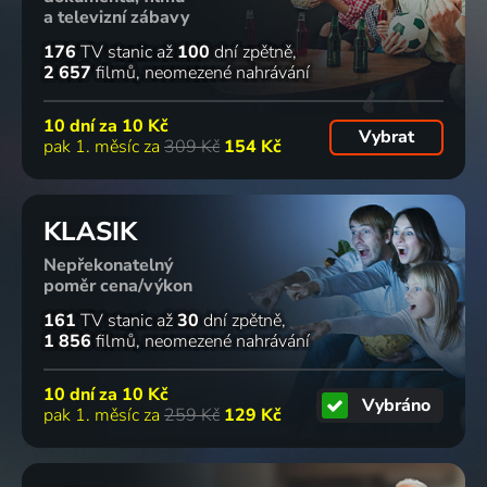
a televizní zábavy
176
TV stanic
až
100
dní zpětně
2 657
filmů
neomezené nahrávání
10 dní za
10 Kč
Vybrat
pak 1. měsíc za
309 Kč
154 Kč
KLASIK
Nepřekonatelný
poměr cena/výkon
161
TV stanic
až
30
dní zpětně
1 856
filmů
neomezené nahrávání
10 dní za
10 Kč
Vybráno
pak 1. měsíc za
259 Kč
129 Kč