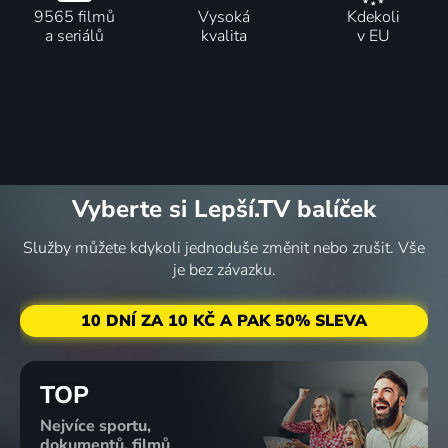
9565 filmů
Vysoká
Kdekoli
a seriálů
kvalita
v EU
Vyberte si Lepší.TV balíček
Služby můžete kdykoli jednoduše změnit nebo zrušit. Vše
je bez závazku.
10 DNÍ ZA 10 KČ A PAK 50% SLEVA
TOP
Nejvíce sportu,
dokumentů, filmů