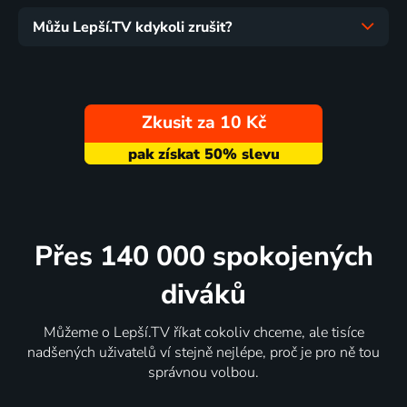
Můžu Lepší.TV kdykoli zrušit?
Zkusit za 10 Kč
Přes 140 000 spokojených
diváků
Můžeme o Lepší.TV říkat cokoliv chceme, ale tisíce
nadšených uživatelů ví stejně nejlépe, proč je pro ně tou
správnou volbou.