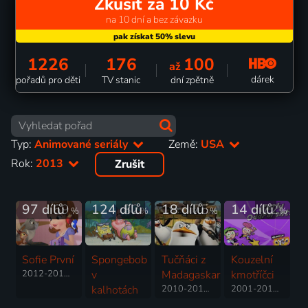
Zkusit za 10 Kč
na 10 dní a bez závazku
1226
176
100
až
dárek
pořadů pro děti
TV stanic
dní zpětně
Typ:
Animované seriály
Země:
USA
Rok:
2013
Zrušit
97 dílů
69
124 dílů
82
18 dílů
75
14 dílů
72
%
%
%
%
Sofie První
Spongebob
Tučňáci z
Kouzelní
2012-2018 | USA | Animovaný, Dobrodružný, Fantasy, Hudební, Pohádka, Rodinný, Science Fiction, Komedie, Mysteriózní
v
Madagaskaru
kmotříčci
kalhotách
2010-2015 | USA | Animovaný, Akční, Dobrodružný, Komedie, Rodinný, Science Fiction
2001-2017 | USA | Animovaný, Dobrodružný, Fantasy, Komedie, Rodinný
1999-2025 | USA | Animovaný, Fantasy, Komedie, Rodinný, Pohádka, Dobrodružný