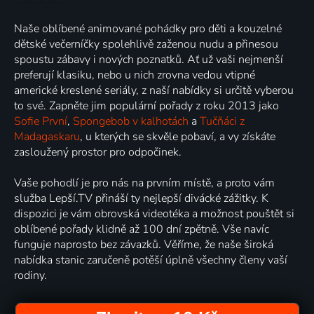
Naše oblíbené animované pohádky pro děti a kouzelné
dětské večerníčky spolehlivě zaženou nudu a přinesou
spoustu zábavy i nových poznatků. Ať už vaši nejmenší
preferují klasiku, nebo u nich zrovna vedou vtipné
americké kreslené seriály, z naší nabídky si určitě vyberou
to své. Zapněte jim populární pořady z roku 2013 jako
Sofie První
,
Spongebob v kalhotách
a
Tučňáci z
Madagaskaru
, u kterých se skvěle pobaví, a vy získáte
zasloužený prostor pro odpočinek.
Vaše pohodlí je pro nás na prvním místě, a proto vám
služba Lepší.TV přináší ty nejlepší divácké zážitky. K
dispozici je vám obrovská videotéka a možnost pouštět si
oblíbené pořady klidně až 100 dní zpětně. Vše navíc
funguje naprosto bez závazků. Věříme, že naše široká
nabídka stanic zaručeně potěší úplně všechny členy vaší
rodiny.