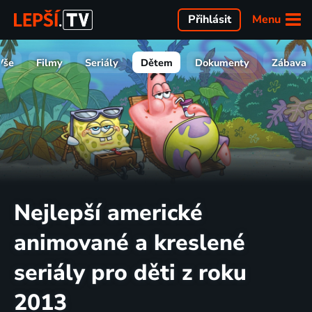
Menu
Přihlásit
Vše
Filmy
Seriály
Dětem
Dokumenty
Zábava
Nejlepší americké
animované a kreslené
seriály pro děti z roku
2013