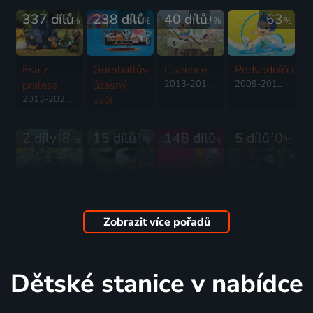
337 dílů
73
238 dílů
84
40 dílů
69
63
%
%
%
%
Esa z
Gumballův
Clarence
Podvodníčci
pralesa
úžasný
2013-2018 | USA | Animovaný, Dobrodružný, Komedie, Rodinný
2009-2015 | USA | Animovaný, Dobrodružný, Hudební, Komedie, Mysteriózní, Pohádka, Rodinný
2013-2020 | Francie, USA | Animovaný, Dobrodružný, Rodinný
svět
2011-2019 | Velká Británie, Německo, Irsko, USA | Animovaný, Dobrodružný, Fantasy, Hudební, Komedie, Rodinný, Romantický, Science Fiction
2 díly
48
15 dílů
32
148 dílů
87
5 dílů
70
%
%
%
%
Sanjay &
Kung Fu
Čas na
Kung Fu
Craig
Panda
dobrodružství
Panda.
2013 | USA | Animovaný, Komedie, Rodinný
2013 | USA | Animovaný
2010-2018 | USA | Animovaný, Akční, Dobrodružný, Fantasy, Komedie, Rodinný, Science Fiction
Legendy o
Zobrazit více pořadů
mazáctví
2011-2013 | USA | Animovaný, Akční, Dobrodružný, Komedie, Rodinný, Science Fiction
36 dílů
81
45
42 dílů
45
%
%
%
Dětské stanice v nabídce
Phineas a
Dora
Strejda