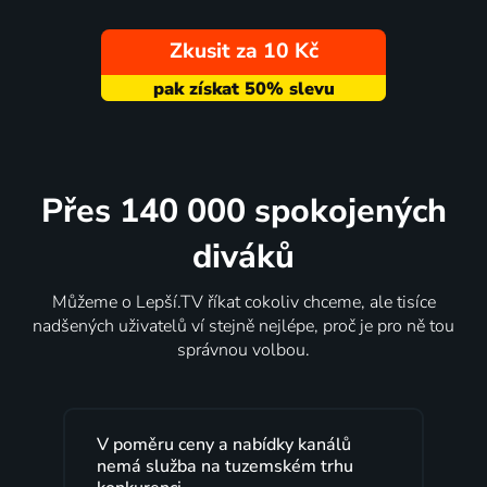
Zkusit za 10 Kč
Přes 140 000 spokojených
diváků
Můžeme o Lepší.TV říkat cokoliv chceme, ale tisíce
nadšených uživatelů ví stejně nejlépe, proč je pro ně tou
správnou volbou.
Lepší.TV sleduji už několik let s
maximální spokojeností. Velký výběr