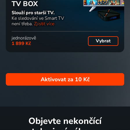
TV BOX
Slouží pro starší TV.
Ke sledování ve Smart TV
není třeba.
Zjistit více
jednorázově
Vybrat
1 899 Kč
Aktivovat za
10 Kč
Objevte nekončící