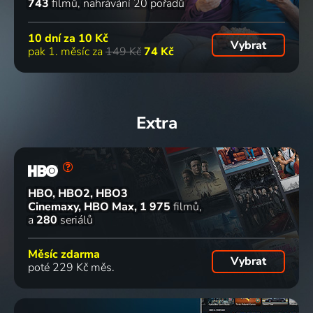
743
filmů
nahrávání 20 pořadů
10 dní za
10 Kč
Vybrat
pak 1. měsíc za
149 Kč
74 Kč
Extra
HBO, HBO2, HBO3
Cinemaxy, HBO Max
1 975
filmů
a
280
seriálů
Měsíc zdarma
Vybrat
poté 229 Kč měs.