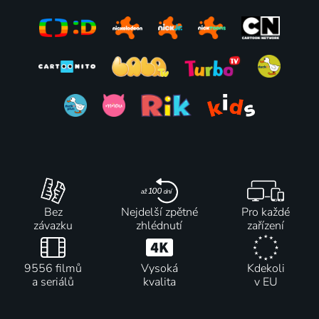
Ferb
průzkumnice
Děda
2007-2014 | USA | Animovaný, Akční, Hudební, Komedie, Rodinný, Science Fiction
2000-2019 | Kanada, USA | Animovaný, Dobrodružný, Hudební, Komedie, Pohádka, Rodinný, Fantasy
2013-2016 | USA | Animovaný, Fantasy, Komedie, Rodinný
Bez
Nejdelší zpětné
Pro každé
závazku
zhlédnutí
zařízení
9556 filmů
Vysoká
Kdekoli
a seriálů
kvalita
v EU