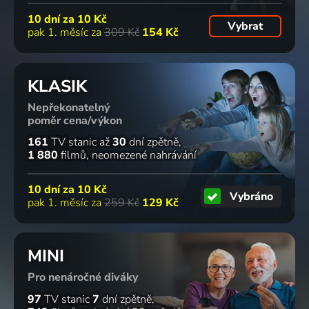
10 dní za
10 Kč
Vybrat
pak 1. měsíc za
309 Kč
154 Kč
KLASIK
Nepřekonatelný
poměr cena/výkon
161
TV stanic
až
30
dní zpětně
1 880
filmů
neomezené nahrávání
10 dní za
10 Kč
Vybráno
pak 1. měsíc za
259 Kč
129 Kč
MINI
Pro nenáročné diváky
97
TV stanic
7
dní zpětně