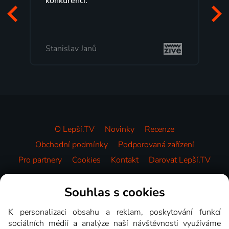
programů a nemuset běžet k TV na
začátek programu, to je přesně to, co
mi vyhovuje.
Milada Tomešová
O Lepší.TV
Novinky
Recenze
Obchodní podmínky
Podporovaná zařízení
Pro partnery
Cookies
Kontakt
Darovat Lepší.TV
Videotéka
Souhlas s cookies
K personalizaci obsahu a reklam, poskytování funkcí
sociálních médií a analýze naší návštěvnosti využíváme