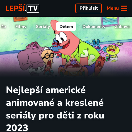
Menu
Přihlásit
Vše
Filmy
Seriály
Dětem
Dokumenty
Zábava
Nejlepší americké
animované a kreslené
seriály pro děti z roku
2023