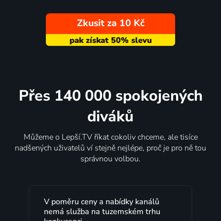
Zkusit za 10 Kč
Přes 140 000 spokojených
diváků
Můžeme o Lepší.TV říkat cokoliv chceme, ale tisíce
nadšených uživatelů ví stejně nejlépe, proč je pro ně tou
správnou volbou.
a nabídky kanálů
Lepší.TV sleduji už několik le
 tuzemském trhu
maximální spokojeností. Vel