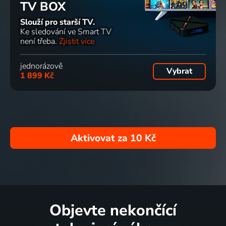
TV BOX
Slouží pro starší TV.
Ke sledování ve Smart TV
není třeba.
Zjistit více
jednorázově
Vybrat
1 899 Kč
Aktivovat za
10 Kč
Objevte nekončící