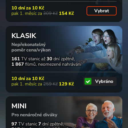
10 dní za
10 Kč
Vybrat
pak 1. měsíc za
309 Kč
154 Kč
KLASIK
Nepřekonatelný
poměr cena/výkon
161
TV stanic
až
30
dní zpětně
1 867
filmů
neomezené nahrávání
10 dní za
10 Kč
Vybráno
pak 1. měsíc za
259 Kč
129 Kč
MINI
Pro nenáročné diváky
97
TV stanic
7
dní zpětně