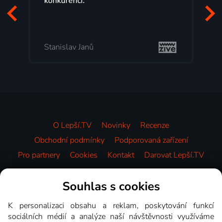
programů a nemuset běžet k
začátek programu, to je přesn
mi vyhovuje.
Milada Tomešová
O Lepší.TV
Novinky
Recenze
Obchodní podmínky
Podporovaná zařízení
Pro partnery
Cookies
Kontakt
Darovat Lepší.TV
Videotéka
Souhlas s cookies
K personalizaci obsahu a reklam, poskytování funkcí
sociálních médií a analýze naší návštěvnosti využíváme