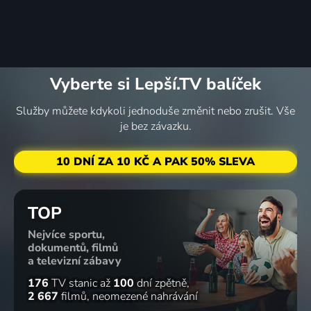
Lu & The
Bally
Bunch -
Vyberte si Lepší.TV balíček
Shorts
2023 | Irsko, Kanada, USA | Animovaný
Služby můžete kdykoli jednoduše změnit nebo zrušit. Vše
je bez závazku.
10 DNÍ ZA 10 KČ A PAK 50% SLEVA
TOP
Nejvíce sportu,
dokumentů, filmů
a televizní zábavy
176
TV stanic
až
100
dní zpětně
2 667
filmů
neomezené nahrávání