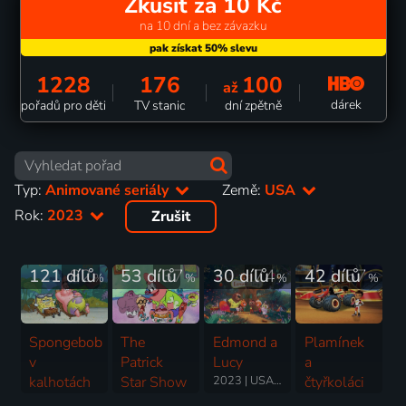
Zkusit za 10 Kč
na 10 dní a bez závazku
1228
176
100
až
dárek
pořadů pro děti
TV stanic
dní zpětně
Typ:
Animované seriály
Země:
USA
Rok:
2023
Zrušit
121 dílů
82
53 dílů
37
30 dílů
74
42 dílů
57
%
%
%
%
Spongebob
The
Edmond a
Plamínek
v
Patrick
Lucy
a
kalhotách
Star Show
2023 | USA, Francie | Animovaný
čtyřkoláci
1999-2025 | USA | Animovaný, Fantasy, Komedie, Rodinný, Pohádka, Dobrodružný
2021-2025 | USA | Animovaný, Fantasy, Komedie, Rodinný, Horor, Krimi, Pohádka
2014-2025 | USA | Animovaný, Akční, Dobrodružný, Hudební, Komedie, Rodinný, Science Fiction