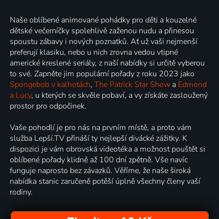
Naše oblíbené animované pohádky pro děti a kouzelné
dětské večerníčky spolehlivě zaženou nudu a přinesou
spoustu zábavy i nových poznatků. Ať už vaši nejmenší
preferují klasiku, nebo u nich zrovna vedou vtipné
americké kreslené seriály, z naší nabídky si určitě vyberou
to své. Zapněte jim populární pořady z roku 2023 jako
Spongebob v kalhotách
,
The Patrick Star Show
a
Edmond
a Lucy
, u kterých se skvěle pobaví, a vy získáte zasloužený
prostor pro odpočinek.
Vaše pohodlí je pro nás na prvním místě, a proto vám
služba Lepší.TV přináší ty nejlepší divácké zážitky. K
dispozici je vám obrovská videotéka a možnost pouštět si
oblíbené pořady klidně až 100 dní zpětně. Vše navíc
funguje naprosto bez závazků. Věříme, že naše široká
nabídka stanic zaručeně potěší úplně všechny členy vaší
rodiny.