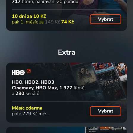
717
filmů
nahrávání 20 pořadů
10 dní za
10 Kč
Vybrat
pak 1. měsíc za
149 Kč
74 Kč
Extra
HBO, HBO2, HBO3
Cinemaxy, HBO Max
1 977
filmů
a
280
seriálů
Měsíc zdarma
Vybrat
poté 229 Kč měs.