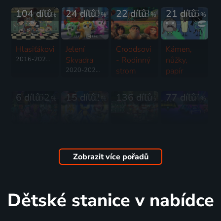
104 dílů
69
24 dílů
60
22 dílů
68
21 dílů
65
%
%
%
%
Hlasiťákovi
Jelení
Croodsovi
Kámen,
2016-2026 | USA | Animovaný, Akční, Dobrodružný, Drama, Fantasy, Hudební, Komedie, Rodinný, Thriller, Horor
Skvadra
- Rodinný
nůžky,
2020-2025 | USA, Čína | Akční, Animovaný, Dobrodružný, Komedie, Rodinný, Science Fiction
strom
papír
2021-2023 | USA | Animovaný, Dobrodružný, Fantasy, Komedie, Pohádka, Rodinný
2023-2024 | USA | Animovaný, Komedie, Rodinný
6 dílů
62
15 dílů
72
136 dílů
76
77 dílů
57
%
%
%
%
Monster
Sonic
Craig od
Batwheels
High
Prime
potoka
2022-2026 | USA | Animovaný, Akční, Dobrodružný, Fantasy, Komedie, Pohádka, Rodinný, Science Fiction
2022-2024 | USA | Animovaný, Fantasy, Komedie, Pohádka, Rodinný
2023 | USA, Kanada, Japonsko | Animovaný, Akční, Komedie, Rodinný, Science Fiction
2018-2024 | USA | Animovaný, Dobrodružný, Drama, Fantasy, Komedie, Pohádka, Rodinný, Akční, Science Fiction
Zobrazit více pořadů
6 dílů
38
33 dílů
78
31 dílů
58
102 dílů
64
%
%
%
%
Dětské stanice v nabídce
Transformers:
Friends:
Seznamte
Bugs