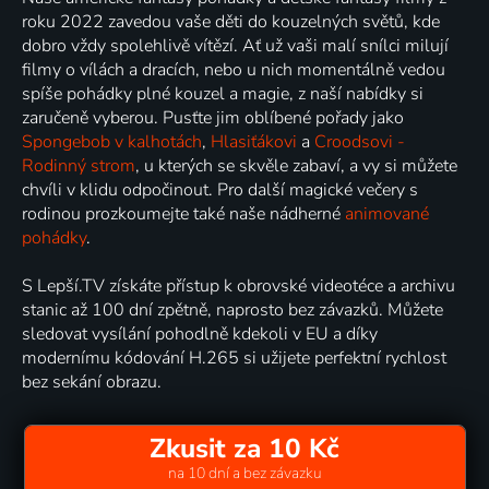
roku 2022 zavedou vaše děti do kouzelných světů, kde
dobro vždy spolehlivě vítězí. Ať už vaši malí snílci milují
filmy o vílách a dracích, nebo u nich momentálně vedou
spíše pohádky plné kouzel a magie, z naší nabídky si
zaručeně vyberou. Pusťte jim oblíbené pořady jako
Spongebob v kalhotách
,
Hlasiťákovi
a
Croodsovi -
Rodinný strom
, u kterých se skvěle zabaví, a vy si můžete
chvíli v klidu odpočinout. Pro další magické večery s
rodinou prozkoumejte také naše nádherné
animované
pohádky
.
S Lepší.TV získáte přístup k obrovské videotéce a archivu
stanic až 100 dní zpětně, naprosto bez závazků. Můžete
sledovat vysílání pohodlně kdekoli v EU a díky
modernímu kódování H.265 si užijete perfektní rychlost
bez sekání obrazu.
Zkusit za 10 Kč
na 10 dní a bez závazku