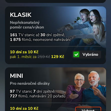
KLASIK
Nepřekonatelný
poměr cena/výkon
161
TV stanic
až
30
dní zpětně
1 875
filmů
neomezené nahrávání
10 dní za
10 Kč
Vybráno
pak 1. měsíc za
259 Kč
129 Kč
MINI
Pro nenáročné diváky
97
TV stanic
7
dní zpětně
727
filmů
nahrávání 20 pořadů
10 dní za
10 Kč
Vybrat