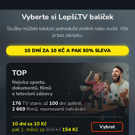
Vyberte si Lepší.TV balíček
Služby můžete kdykoli jednoduše změnit nebo zrušit. Vše
je bez závazku.
10 DNÍ ZA 10 KČ A PAK 50% SLEVA
TOP
Nejvíce sportu,
dokumentů, filmů
a televizní zábavy
176
TV stanic
až
100
dní zpětně
2 669
filmů
neomezené nahrávání
10 dní za
10 Kč
Vybrat
pak 1. měsíc za
309 Kč
154 Kč