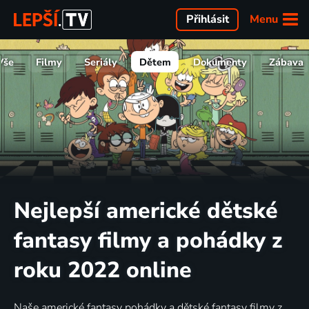
Menu
Přihlásit
Vše
Filmy
Seriály
Dětem
Dokumenty
Zábava
Nejlepší americké dětské
fantasy filmy a pohádky z
roku 2022 online
Naše americké fantasy pohádky a dětské fantasy filmy z