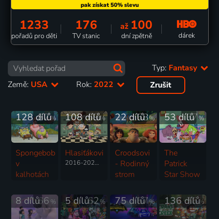
1233
176
100
až
dárek
pořadů pro děti
TV stanic
dní zpětně
Typ:
Fantasy
Země:
USA
Rok:
2022
Zrušit
128 dílů
82
108 dílů
69
22 dílů
68
53 dílů
37
%
%
%
%
Spongebob
Hlasiťákovi
Croodsovi
The
v
2016-2026 | USA | Animovaný, Akční, Dobrodružný, Drama, Fantasy, Hudební, Komedie, Rodinný, Thriller, Horor
- Rodinný
Patrick
kalhotách
strom
Star Show
1999-2025 | USA | Animovaný, Fantasy, Komedie, Rodinný, Pohádka, Dobrodružný
2021-2023 | USA | Animovaný, Dobrodružný, Fantasy, Komedie, Pohádka, Rodinný
2021-2025 | USA | Animovaný, Fantasy, Komedie, Rodinný, Horor, Krimi, Pohádka
8 dílů
66
5 dílů
62
75 dílů
57
136 dílů
76
%
%
%
%