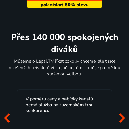
Přes 140 000 spokojených
diváků
Můžeme o Lepší.TV říkat cokoliv chceme, ale tisíce
nadšených uživatelů ví stejně nejlépe, proč je pro ně tou
správnou volbou.
análů
Lepší.TV sleduji už několik let s
 trhu
maximální spokojeností. Velký výběr
programů a nemuset běžet k TV na
začátek programu, to je přesně to, co
mi vyhovuje.