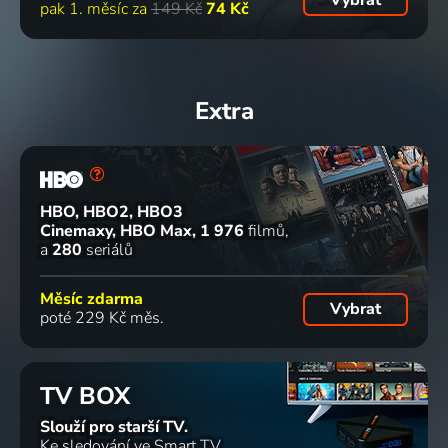
pak 1. měsíc za
149 Kč
74 Kč
Extra
HBO, HBO2, HBO3
Cinemaxy, HBO Max
1 976
filmů
a
280
seriálů
Měsíc zdarma
Vybrat
poté 229 Kč měs.
TV BOX
Slouží pro starší TV.
Ke sledování ve Smart TV