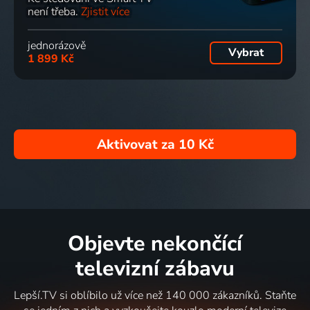
není třeba.
Zjistit více
jednorázově
Vybrat
1 899 Kč
Aktivovat za
10 Kč
Objevte nekončící
televizní zábavu
Lepší.TV si oblíbilo už více než 140 000 zákazníků. Staňte