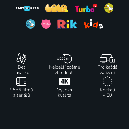
Bez
Nejdelší zpětné
Pro každé
závazku
zhlédnutí
zařízení
9586 filmů
Vysoká
Kdekoli
a seriálů
kvalita
v EU