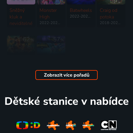
Sněžný
Monster
Batwheels
Craig od
kluk a
High
2022-2026 | USA | Animovaný, Akční, Dobrodružný, Fantasy, Komedie, Pohádka, Rodinný, Science Fiction
potoka
neviditelné
2022-2024 | USA | Animovaný, Fantasy, Komedie, Pohádka, Rodinný
2018-2024 | USA | Animovaný, Dobrodružný, Drama, Fantasy, Komedie, Pohádka, Rodinný, Akční, Science Fiction
město
2022 | USA, Čína | Animovaný, Dobrodružný, Fantasy, Komedie, Rodinný
62
57
%
%
Fantastická
Batwheels
zvířata:
2022-2024 | USA | Animovaný, Akční, Dobrodružný, Komedie, Pohádka, Rodinný, Science Fiction, Fantasy
Brumbálova
Zobrazit více pořadů
tajemství
2022 | Velká Británie, USA | Dobrodružný, Akční, Fantasy, Pohádka, Rodinný
Dětské stanice v nabídce