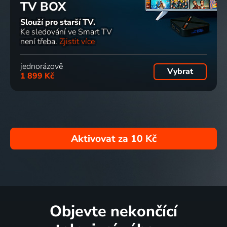
TV BOX
Slouží pro starší TV.
Ke sledování ve Smart TV
není třeba.
Zjistit více
jednorázově
Vybrat
1 899 Kč
Aktivovat za
10 Kč
Objevte nekončící