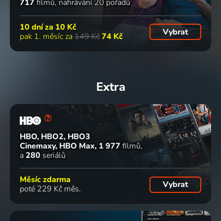
717
filmů
nahrávání 20 pořadů
10 dní za
10 Kč
Vybrat
pak 1. měsíc za
149 Kč
74 Kč
Extra
HBO, HBO2, HBO3
Cinemaxy, HBO Max
1 977
filmů
a
280
seriálů
Měsíc zdarma
Vybrat
poté 229 Kč měs.