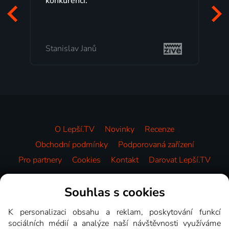
programů a nemuset běžet k TV na
začátek programu, to je přesně to, co
mi vyhovuje.
Milada Tomešová
O Lepší.TV
Novinky
Recenze
Obchodní podmínky
Podporovaná zařízení
Pro partnery
Cookies
Kontakt
Darovat Lepší.TV
Videotéka
Souhlas s cookies
K personalizaci obsahu a reklam, poskytování funkcí
sociálních médií a analýze naší návštěvnosti využíváme