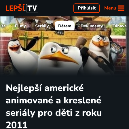
Menu
Přihlásit
Vše
Filmy
Seriály
Dětem
Dokumenty
Zábava
Nejlepší americké
animované a kreslené
seriály pro děti z roku
2011