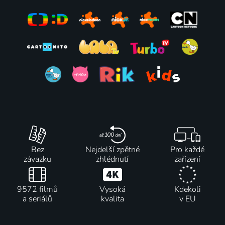
Bez
Nejdelší zpětné
Pro každé
závazku
zhlédnutí
zařízení
9572 filmů
Vysoká
Kdekoli
a seriálů
kvalita
v EU