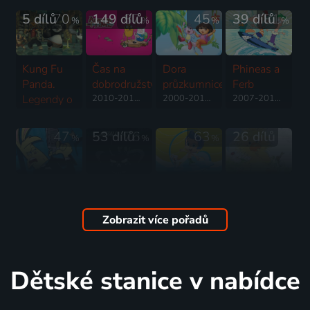
5 dílů
70
149 dílů
87
45
39 dílů
81
%
%
%
%
Kung Fu
Čas na
Dora
Phineas a
Panda.
dobrodružství
průzkumnice
Ferb
Legendy o
2010-2018 | USA | Animovaný, Akční, Dobrodružný, Fantasy, Komedie, Rodinný, Science Fiction
2000-2019 | Kanada, USA | Animovaný, Dobrodružný, Hudební, Komedie, Pohádka, Rodinný, Fantasy
2007-2014 | USA | Animovaný, Akční, Hudební, Komedie, Rodinný, Science Fiction
mazáctví
2011-2013 | USA | Animovaný, Akční, Dobrodružný, Komedie, Rodinný, Science Fiction
47
53 dílů
76
63
26 dílů
%
%
%
Přísně
Metalocalypse
Podvodníčci
Zuzčina
tajné:
2006-2012 | USA | Animovaný, Hudební, Komedie
2009-2015 | USA | Animovaný, Dobrodružný, Hudební, Komedie, Mysteriózní, Pohádka, Rodinný
ZOO
agent
2011 | Japonsko, USA | Animovaný
Zobrazit více pořadů
Dudley
Puppy
2011-2012 | USA | Animovaný, Akční, Dobrodružný, Komedie
Dětské stanice v nabídce