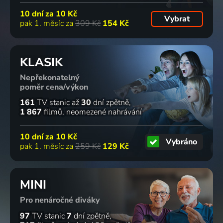
10 dní za
10 Kč
Vybrat
pak 1. měsíc za
309 Kč
154 Kč
KLASIK
Nepřekonatelný
poměr cena/výkon
161
TV stanic
až
30
dní zpětně
1 867
filmů
neomezené nahrávání
10 dní za
10 Kč
Vybráno
pak 1. měsíc za
259 Kč
129 Kč
MINI
Pro nenáročné diváky
97
TV stanic
7
dní zpětně