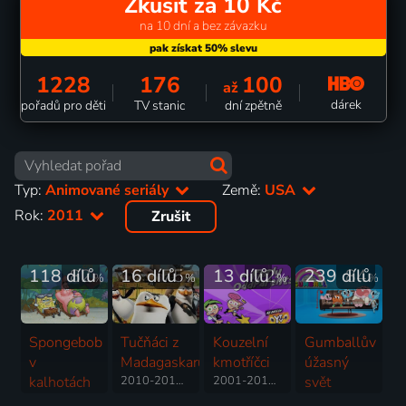
Zkusit za 10 Kč
na 10 dní a bez závazku
1228
176
100
až
dárek
pořadů pro děti
TV stanic
dní zpětně
Typ:
Animované seriály
Země:
USA
Rok:
2011
Zrušit
118 dílů
82
16 dílů
75
13 dílů
72
239 dílů
84
%
%
%
%
Spongebob
Tučňáci z
Kouzelní
Gumballův
v
Madagaskaru
kmotříčci
úžasný
kalhotách
2010-2015 | USA | Animovaný, Akční, Dobrodružný, Komedie, Rodinný, Science Fiction
2001-2017 | USA | Animovaný, Dobrodružný, Fantasy, Komedie, Rodinný
svět
1999-2025 | USA | Animovaný, Fantasy, Komedie, Rodinný, Pohádka, Dobrodružný
2011-2019 | Velká Británie, Německo, Irsko, USA | Animovaný, Dobrodružný, Fantasy, Hudební, Komedie, Rodinný, Romantický, Science Fiction