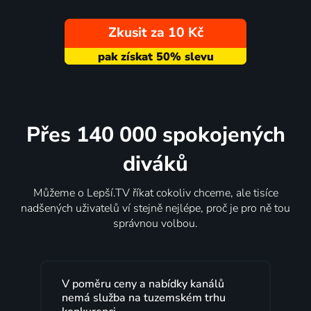
Zkusit za 10 Kč
Přes 140 000 spokojených
diváků
Můžeme o Lepší.TV říkat cokoliv chceme, ale tisíce
nadšených uživatelů ví stejně nejlépe, proč je pro ně tou
správnou volbou.
Lepší.TV sleduji už několik let s
maximální spokojeností. Velký výběr