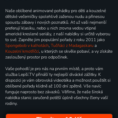
Naše oblíbené animované pohádky pro děti a kouzelné
dětské večerníčky spolehlivě zaženou nudu a přinesou
spoustu zábavy i nových poznatků. Ať už vaši nejmenší
preferují klasiku, nebo u nich zrovna vedou vtipné
americké kreslené seriály, z naší nabídky si určitě vyberou
to své. Zapněte jim populární pořady z roku 2011 jako
Spongebob v kalhotách
,
Tučňáci z Madagaskaru
a
Kouzelní kmotříčci
, u kterých se skvěle pobaví, a vy získáte
zasloužený prostor pro odpočinek.
Vaše pohodlí je pro nás na prvním místě, a proto vám
služba Lepší.TV přináší ty nejlepší divácké zážitky. K
dispozici je vám obrovská videotéka a možnost pouštět si
oblíbené pořady klidně až 100 dní zpětně. Vše navíc
funguje naprosto bez závazků. Věříme, že naše široká
nabídka stanic zaručeně potěší úplně všechny členy vaší
rodiny.