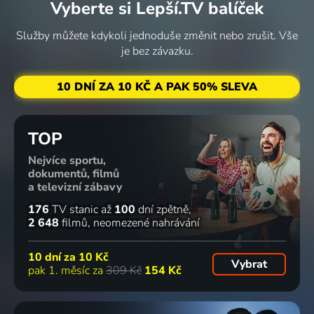
Vyberte si Lepší.TV balíček
2022 | USA | Komedie, Rodinný
65
62
57
70 dílů
56
Služby můžete kdykoli jednoduše změnit nebo zrušit. Vše
%
%
%
%
je bez závazku.
Čtyřnohá
Fantastická
Batwheels
Mezi námi
10 DNÍ ZA 10 KČ A PAK 50% SLEVA
romance
zvířata:
2022-2024 | USA | Animovaný, Akční, Dobrodružný, Komedie, Pohádka, Rodinný, Science Fiction, Fantasy
medvíďaty
2022 | Kanada, USA | Romantický, Rodinný
Brumbálova
2022-2025 | USA | Animovaný, Dobrodružný, Komedie, Pohádka, Rodinný
tajemství
TOP
2022 | Velká Británie, USA | Dobrodružný, Akční, Fantasy, Pohádka, Rodinný
52
39
%
%
Nejvíce sportu,
dokumentů, filmů
a televizní zábavy
Vánoce na
Lokomotiva
176
TV stanic
až
100
dní zpětně
place
Tomáš:
2 648
filmů
neomezené nahrávání
2022 | USA | Komedie, Rodinný
Záhada
Vyhlídkové
10 dní za
10 Kč
Vybrat
hory
pak 1. měsíc za
309 Kč
154 Kč
2022 | USA, Kanada | Animovaný