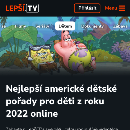
Menu
Přihlásit
Vše
Filmy
Seriály
Dětem
Dokumenty
Zábava
Nejlepší americké dětské
pořady pro děti z roku
2022 online
Zabavte s Lepší.TV své děti i celou rodinu! Ve videotéce