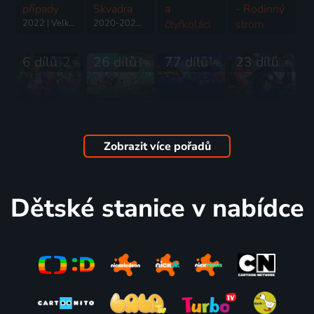
případy
Skvadra
a
- Rodinný
2022 | Velká Británie, USA | Animovaný, Akční, Dobrodružný, Komedie, Rodinný, Science Fiction
2020-2025 | USA, Čína | Akční, Animovaný, Dobrodružný, Komedie, Rodinný, Science Fiction
čtyřkoláci
strom
2014-2025 | USA | Animovaný, Akční, Dobrodružný, Hudební, Komedie, Rodinný, Science Fiction
2021-2023 | USA | Animovaný, Dobrodružný, Fantasy, Komedie, Pohádka, Rodinný
6 dílů
62
26 dílů
68
77 dílů
57
23 dílů
41
%
%
%
%
Monster
Nej a
Batwheels
Danger
High
Nejnejka
2022-2026 | USA | Animovaný, Akční, Dobrodružný, Fantasy, Komedie, Pohádka, Rodinný, Science Fiction
Force
2022-2024 | USA | Animovaný, Fantasy, Komedie, Pohádka, Rodinný
2022-2023 | Velká Británie, Finsko, Kanada | Animovaný, Komedie, Rodinný
2020-2023 | USA | Akční, Komedie, Rodinný
Zobrazit více pořadů
7 dílů
66
6 dílů
38
9 dílů
47
137 dílů
76
%
%
%
%
Dětské stanice v nabídce
Sněžný
Transformers:
Holka
Craig od
kluk a
Pozemská
jménem
potoka
neviditelné
jiskra
Lay Lay
2018-2024 | USA | Animovaný, Dobrodružný, Drama, Fantasy, Komedie, Pohádka, Rodinný, Akční, Science Fiction
město
2022-2024 | USA | Animovaný, Akční, Dobrodružný, Drama, Komedie, Rodinný, Science Fiction
2021-2023 | USA | Komedie, Rodinný
2022 | USA, Čína | Animovaný, Dobrodružný, Fantasy, Komedie, Rodinný
43 dílů
40
4 díly
66
4 díly
47
30 dílů
58
%
%
%
%