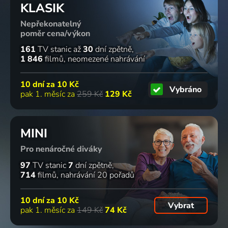
KLASIK
Nepřekonatelný
poměr cena/výkon
161
TV stanic
až
30
dní zpětně
1 846
filmů
neomezené nahrávání
10 dní za
10 Kč
Vybráno
pak 1. měsíc za
259 Kč
129 Kč
MINI
Pro nenáročné diváky
97
TV stanic
7
dní zpětně
714
filmů
nahrávání 20 pořadů
10 dní za
10 Kč
Vybrat
pak 1. měsíc za
149 Kč
74 Kč