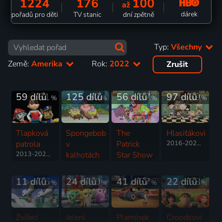
1224
176
100
až
dárek
pořadů pro děti
TV stanic
dní zpětně
Typ:
Všechny
Země:
Amerika
Rok:
2022
Zrušit
59 dílů
61
125 dílů
82
56 dílů
37
97 dílů
69
%
%
%
%
Tlapková
Spongebob
The
Hlasiťákovi
patrola
v
Patrick
2016-2026 | USA | Animovaný, Akční, Dobrodružný, Drama, Fantasy, Hudební, Komedie, Rodinný, Thriller, Horor
2013-2025 | Kanada | Animovaný, Dobrodružný, Komedie, Rodinný
kalhotách
Star Show
1999-2025 | USA | Animovaný, Fantasy, Komedie, Rodinný, Pohádka, Dobrodružný
2021-2025 | USA | Animovaný, Fantasy, Komedie, Rodinný, Horor, Krimi, Pohádka
11 dílů
76
24 dílů
60
41 dílů
57
22 dílů
68
%
%
%
%
Zvířecí
Jelení
Plamínek
Croodsovi