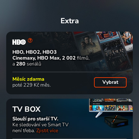
Extra
HBO, HBO2, HBO3
Cinemaxy, HBO Max
2 002
filmů
a
280
seriálů
Měsíc zdarma
Vybrat
poté 229 Kč měs.
TV BOX
Slouží pro starší TV.
Ke sledování ve Smart TV
není třeba.
Zjistit více