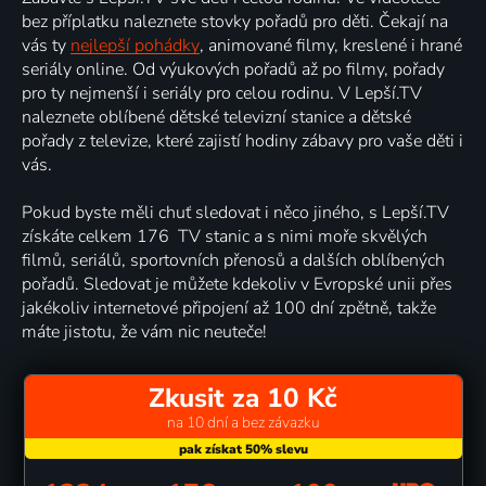
bez příplatku naleznete stovky pořadů pro děti. Čekají na
vás ty
nejlepší pohádky
, animované filmy, kreslené i hrané
seriály online. Od výukových pořadů až po filmy, pořady
pro ty nejmenší i seriály pro celou rodinu. V Lepší.TV
naleznete oblíbené dětské televizní stanice a dětské
pořady z televize, které zajistí hodiny zábavy pro vaše děti i
vás.
Pokud byste měli chuť sledovat i něco jiného, s Lepší.TV
získáte celkem 176 TV stanic a s nimi moře skvělých
filmů, seriálů, sportovních přenosů a dalších oblíbených
pořadů. Sledovat je můžete kdekoliv v Evropské unii přes
jakékoliv internetové připojení až 100 dní zpětně, takže
máte jistotu, že vám nic neuteče!
Zkusit za 10 Kč
na 10 dní a bez závazku