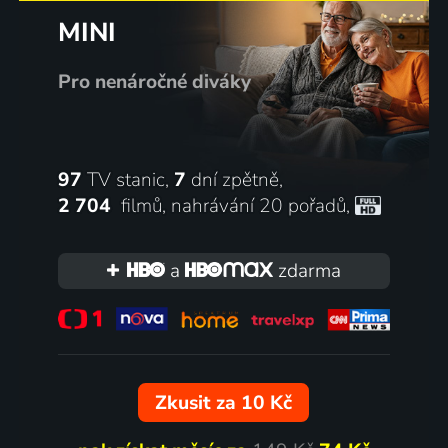
MINI
Pro nenáročné diváky
97
TV stanic,
7
dní zpětně,
2 704
filmů
,
nahrávání 20 pořadů
,
a
zdarma
Zkusit za 10 Kč