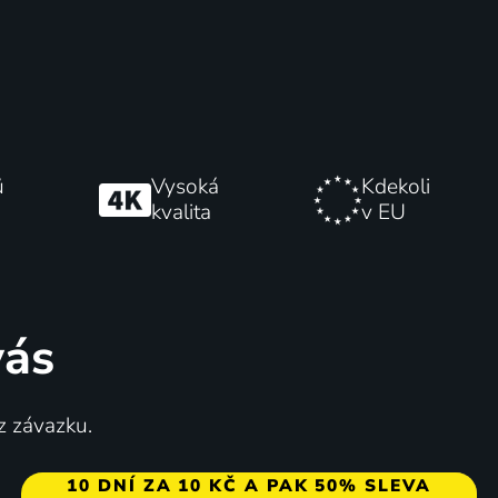
ů
Vysoká
Kdekoli
kvalita
v EU
vás
z závazku.
10 DNÍ ZA 10 KČ A PAK 50% SLEVA