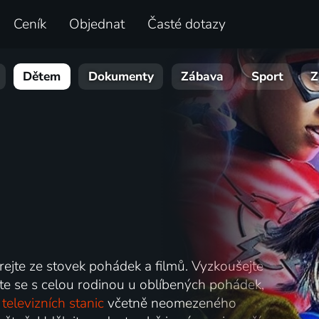
Ceník
Objednat
Časté dotazy
Dětem
Dokumenty
Zábava
Sport
Z
rejte ze stovek pohádek a filmů. Vyzkoušejte
te se s celou rodinou u oblíbených pohádek,
televizních stanic
včetně neomezeného