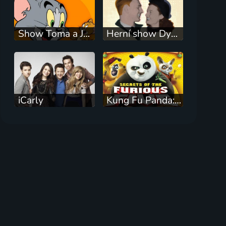
Show Toma a Jerryho
Herní show Dynama
iCarly
Kung Fu Panda: Tajemství Pěti postrachů