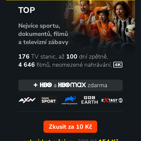
TOP
Nejvíce sportu,
dokumentů, filmů
a televizní zábavy
176
TV stanic, až
100
dní zpětně,
4 646
filmů
,
neomezené nahrávání
,
a
zdarma
Zkusit za 10 Kč