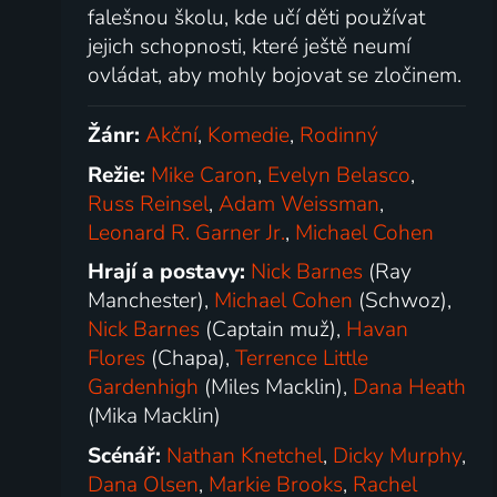
falešnou školu, kde učí děti používat
jejich schopnosti, které ještě neumí
ovládat, aby mohly bojovat se zločinem.
Žánr:
Akční
,
Komedie
,
Rodinný
Režie:
Mike Caron
,
Evelyn Belasco
,
Russ Reinsel
,
Adam Weissman
,
Leonard R. Garner Jr.
,
Michael Cohen
Hrají a postavy:
Nick Barnes
(Ray
Manchester),
Michael Cohen
(Schwoz),
Nick Barnes
(Captain muž),
Havan
Flores
(Chapa),
Terrence Little
Gardenhigh
(Miles Macklin),
Dana Heath
(Mika Macklin)
Scénář:
Nathan Knetchel
,
Dicky Murphy
,
Dana Olsen
,
Markie Brooks
,
Rachel