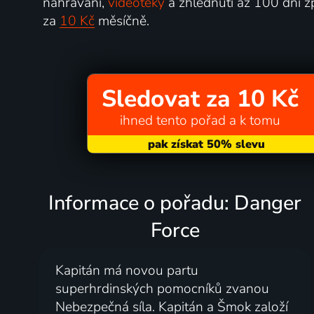
nahrávání,
videotéky
a zhlédnutí až 100 dní z
za
10 Kč
měsíčně.
Sledovat za 10 Kč
ihned tento pořad a k tomu
Informace o pořadu: Danger
Force
Kapitán má novou partu
superhrdinských pomocníků zvanou
Nebezpečná síla. Kapitán a Šmok založí