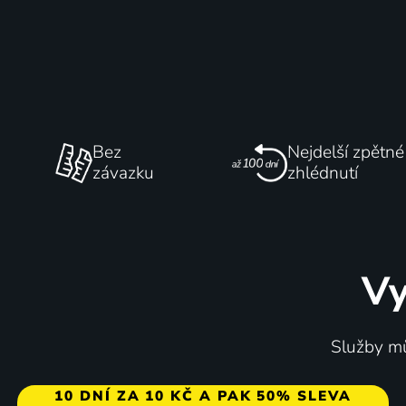
Bez
Nejdelší zpětné
závazku
zhlédnutí
Vy
Služby mů
10 DNÍ ZA 10 KČ A PAK 50% SLEVA