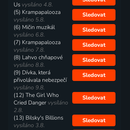
Us
vysíláno 4.8.
(5) Krampapalooza
Sledovat
vysíláno 5.8.
(6) Mičin muzikál
Sledovat
vysíláno 6.8.
(7) Krampapalooza
Sledovat
vysíláno 7.8.
(8) Lahvo chňapové
Sledovat
vysíláno 8.8.
(9) Dívka, která
Sledovat
přivolávala nebezpečí
vysíláno 9.8.
(12) The Girl Who
Sledovat
Cried Danger
vysíláno
2.8.
(13) Bilsky's Billions
Sledovat
vysíláno 3.8.