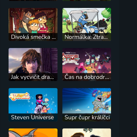
Divoká smečka Wylde-Pakových
Normálka: Ztracené nahrávky
Jak vycvičit draky: Závod na hřeben
Čas na dobrodružství: Daleké kraje
Steven Universe
Supr čupr králíčci