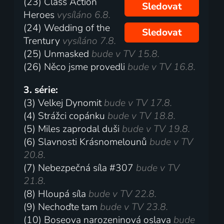
(23) Class Action
Sledovat
Heroes
vysíláno 6.8.
(24) Wedding of the
Sledovat
Trentury
vysíláno 7.8.
(25) Unmasked
bude v TV 15.8.
(26) Něco jsme provedli
bude v TV 16.8.
3. série:
(3) Velkej Dynomit
bude v TV 17.8.
(4) Strážci copánku
bude v TV 18.8.
(5) Miles zaprodal duši
bude v TV 19.8.
(6) Slavnosti Krásnomelounů
bude v TV
20.8.
(7) Nebezpečná síla #307
bude v TV
21.8.
(8) Hloupá síla
bude v TV 22.8.
(9) Nechoďte tam
bude v TV 23.8.
(10) Boseova narozeninová oslava
bude