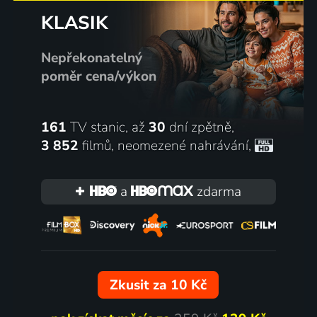
KLASIK
Nepřekonatelný
poměr cena/výkon
161
TV stanic, až
30
dní zpětně,
3 852
filmů
,
neomezené nahrávání
,
a
zdarma
Zkusit za 10 Kč