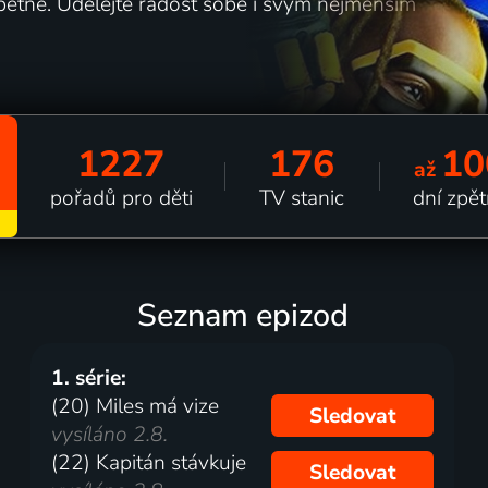
pětně. Udělejte radost sobě i svým nejmenším
1227
176
10
až
pořadů pro děti
TV stanic
dní zpě
Seznam epizod
1. série:
(20) Miles má vize
Sledovat
vysíláno 2.8.
(22) Kapitán stávkuje
Sledovat