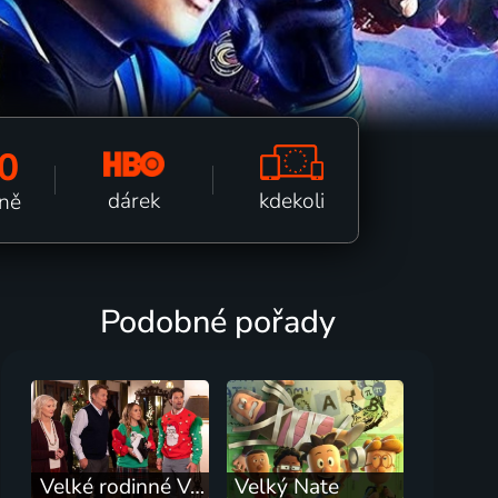
0
kdekoli
dárek
tně
Podobné pořady
Velké rodinné Vánoce
Velký Nate