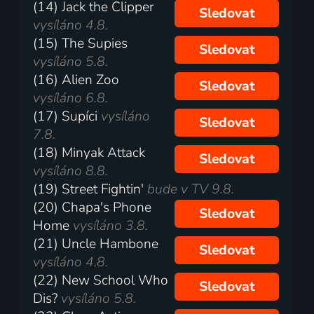
(14) Jack the Clipper
Sledovat
vysíláno 4.8.
(15) The Supies
Sledovat
vysíláno 5.8.
(16) Alien Zoo
Sledovat
vysíláno 6.8.
(17) Supíci
vysíláno
Sledovat
7.8.
(18) Minyak Attack
Sledovat
vysíláno 8.8.
(19) Street Fightin'
bude v TV 9.8.
(20) Chapa's Phone
Sledovat
Home
vysíláno 3.8.
(21) Uncle Hambone
Sledovat
vysíláno 4.8.
(22) New School Who
Sledovat
Dis?
vysíláno 5.8.