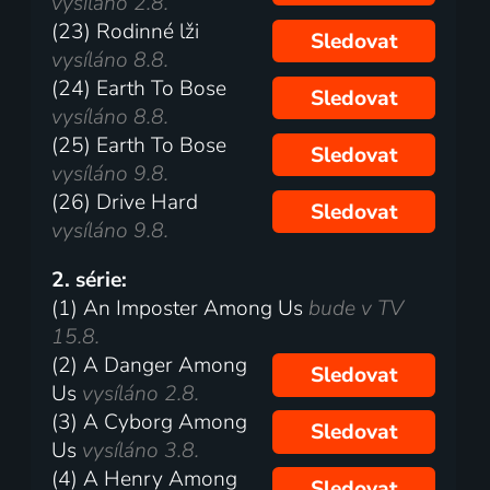
vysíláno 2.8.
(23) Rodinné lži
Sledovat
vysíláno 8.8.
(24) Earth To Bose
Sledovat
vysíláno 8.8.
(25) Earth To Bose
Sledovat
vysíláno 9.8.
(26) Drive Hard
Sledovat
vysíláno 9.8.
2. série:
(1) An Imposter Among Us
bude v TV
15.8.
(2) A Danger Among
Sledovat
Us
vysíláno 2.8.
(3) A Cyborg Among
Sledovat
Us
vysíláno 3.8.
(4) A Henry Among
Sledovat