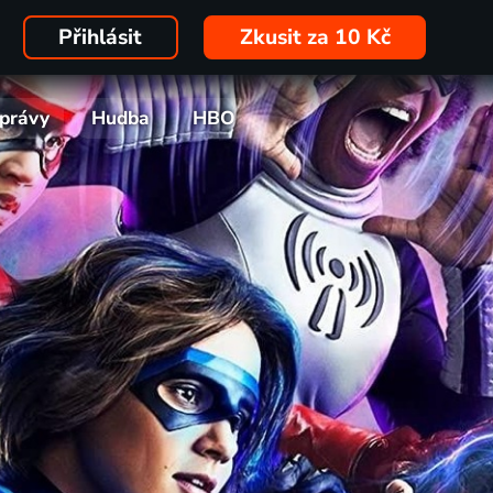
Přihlásit
Zkusit za 10 Kč
právy
Hudba
HBO