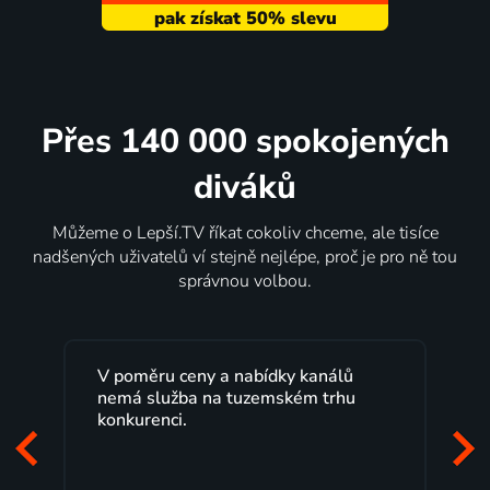
Přes 140 000 spokojených
diváků
Můžeme o Lepší.TV říkat cokoliv chceme, ale tisíce
nadšených uživatelů ví stejně nejlépe, proč je pro ně tou
správnou volbou.
Lepší.TV sleduji už několik let s
maximální spokojeností. Velký výběr
programů a nemuset běžet k TV na
začátek programu, to je přesně to, co
mi vyhovuje.