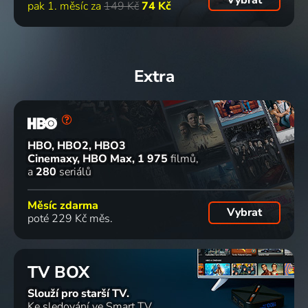
pak 1. měsíc za
149 Kč
74 Kč
Extra
HBO, HBO2, HBO3
Cinemaxy, HBO Max
1 975
filmů
a
280
seriálů
Měsíc zdarma
Vybrat
poté 229 Kč měs.
TV BOX
Slouží pro starší TV.
Ke sledování ve Smart TV