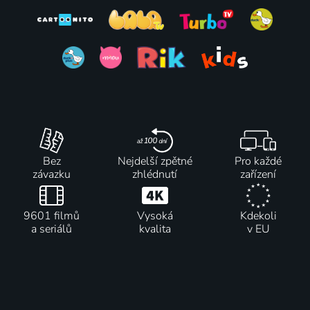
Bez
Nejdelší zpětné
Pro každé
závazku
zhlédnutí
zařízení
9601 filmů
Vysoká
Kdekoli
a seriálů
kvalita
v EU