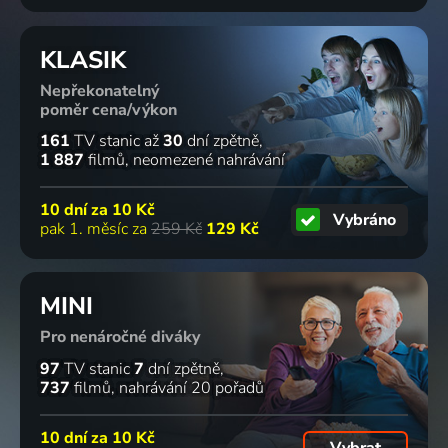
KLASIK
Nepřekonatelný
poměr cena/výkon
161
TV stanic
až
30
dní zpětně
1 887
filmů
neomezené nahrávání
10 dní za
10 Kč
Vybráno
pak 1. měsíc za
259 Kč
129 Kč
MINI
Pro nenáročné diváky
97
TV stanic
7
dní zpětně
737
filmů
nahrávání 20 pořadů
10 dní za
10 Kč
Vybrat