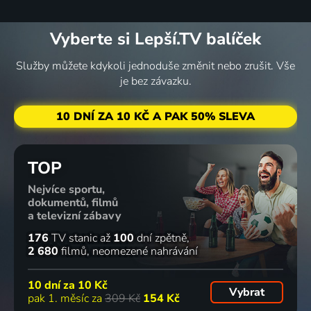
Vyberte si Lepší.TV balíček
Služby můžete kdykoli jednoduše změnit nebo zrušit. Vše
je bez závazku.
10 DNÍ ZA 10 KČ A PAK 50% SLEVA
TOP
Nejvíce sportu,
dokumentů, filmů
a televizní zábavy
176
TV stanic
až
100
dní zpětně
2 680
filmů
neomezené nahrávání
10 dní za
10 Kč
Vybrat
pak 1. měsíc za
309 Kč
154 Kč