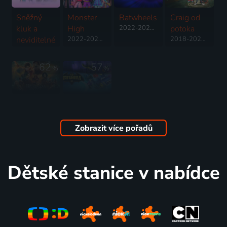
Sněžný
Monster
Batwheels
Craig od
kluk a
High
2022-2026 | USA | Animovaný, Akční, Dobrodružný, Fantasy, Komedie, Pohádka, Rodinný, Science Fiction
potoka
neviditelné
2022-2024 | USA | Animovaný, Fantasy, Komedie, Pohádka, Rodinný
2018-2024 | USA | Animovaný, Dobrodružný, Drama, Fantasy, Komedie, Pohádka, Rodinný, Akční, Science Fiction
město
2022 | USA, Čína | Animovaný, Dobrodružný, Fantasy, Komedie, Rodinný
62
57
%
%
Fantastická
Batwheels
zvířata:
2022-2024 | USA | Animovaný, Akční, Dobrodružný, Komedie, Pohádka, Rodinný, Science Fiction, Fantasy
Brumbálova
Zobrazit více pořadů
tajemství
2022 | Velká Británie, USA | Dobrodružný, Akční, Fantasy, Pohádka, Rodinný
Dětské stanice v nabídce