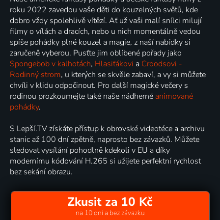
roku 2022 zavedou vaše děti do kouzelných světů, kde
dobro vždy spolehlivě vítězí. Ať už vaši malí snílci milují
filmy o vílách a dracích, nebo u nich momentálně vedou
spíše pohádky plné kouzel a magie, z naší nabídky si
zaručeně vyberou. Pusťte jim oblíbené pořady jako
Spongebob v kalhotách
,
Hlasiťákovi
a
Croodsovi -
Rodinný strom
, u kterých se skvěle zabaví, a vy si můžete
chvíli v klidu odpočinout. Pro další magické večery s
rodinou prozkoumejte také naše nádherné
animované
pohádky
.
S Lepší.TV získáte přístup k obrovské videotéce a archivu
stanic až 100 dní zpětně, naprosto bez závazků. Můžete
sledovat vysílání pohodlně kdekoli v EU a díky
modernímu kódování H.265 si užijete perfektní rychlost
bez sekání obrazu.
Zkusit za 10 Kč
na 10 dní a bez závazku