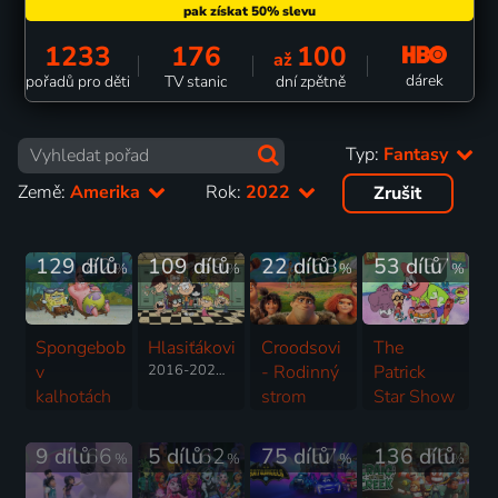
1233
176
100
až
dárek
pořadů pro děti
TV stanic
dní zpětně
Typ:
Fantasy
Země:
Amerika
Rok:
2022
Zrušit
129 dílů
82
109 dílů
69
22 dílů
68
53 dílů
37
%
%
%
%
Spongebob
Hlasiťákovi
Croodsovi
The
v
2016-2026 | USA | Animovaný, Akční, Dobrodružný, Drama, Fantasy, Hudební, Komedie, Rodinný, Thriller, Horor
- Rodinný
Patrick
kalhotách
strom
Star Show
1999-2025 | USA | Animovaný, Fantasy, Komedie, Rodinný, Pohádka, Dobrodružný
2021-2023 | USA | Animovaný, Dobrodružný, Fantasy, Komedie, Pohádka, Rodinný
2021-2025 | USA | Animovaný, Fantasy, Komedie, Rodinný, Horor, Krimi, Pohádka
9 dílů
66
5 dílů
62
75 dílů
57
136 dílů
76
%
%
%
%