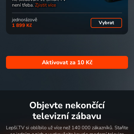
není třeba.
Zjistit více
jednorázově
Vybrat
1 899 Kč
Aktivovat za
10 Kč
Objevte nekončící
televizní zábavu
Lepší.TV si oblíbilo už více než 140 000 zákazníků. Staňte