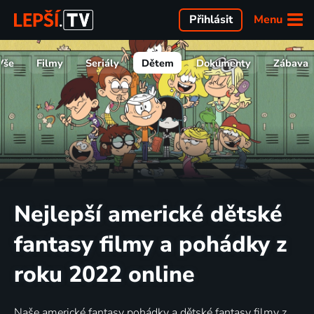
Menu
Přihlásit
Vše
Filmy
Seriály
Dětem
Dokumenty
Zábava
Nejlepší americké dětské
fantasy filmy a pohádky z
roku 2022 online
Naše americké fantasy pohádky a dětské fantasy filmy z