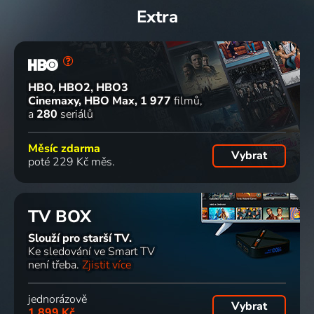
Extra
HBO, HBO2, HBO3
Cinemaxy, HBO Max
1 977
filmů
a
280
seriálů
Měsíc zdarma
Vybrat
poté 229 Kč měs.
TV BOX
Slouží pro starší TV.
Ke sledování ve Smart TV
není třeba.
Zjistit více
jednorázově
Vybrat
1 899 Kč