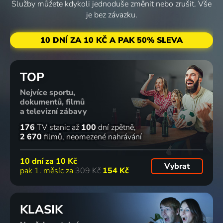
77
4 díly
72
131 dílů
71
69
Služby můžete kdykoli jednoduše změnit nebo zrušit. Vše
%
%
%
%
je bez závazku.
My
Mezihvězdná
Lu a Parta
Friends:
10 DNÍ ZA 10 KČ A PAK 50% SLEVA
Adventures
Ella
uličníků
Nová
with
2022-2023 | Kanada, Belgie | Animovaný
2023 | Irsko, Kanada, USA | Animovaný, Rodinný
kapitola -
Superman
Nové
TOP
2023 | USA | Animovaný, Akční, Dobrodružný, Komedie, Pohádka, Rodinný, Science Fiction
začátky
68
66
33 dílů
65
18 dílů
65
%
%
%
%
Nejvíce sportu,
2023 | USA | Animovaný, Rodinný
dokumentů, filmů
a televizní zábavy
Oh My
Vesmírný
Jellystone!
Jessica's
176
TV stanic
až
100
dní zpětně
God, Yes!
tábor
2022-2024 | USA | Animovaný, Dobrodružný, Komedie, Rodinný
Big Little
2 670
filmů
neomezené nahrávání
A Series
2023 | USA | Animovaný, Rodinný
World
of
2023-2024 | USA | Animovaný
10 dní za
10 Kč
Vybrat
Extremely
pak 1. měsíc za
309 Kč
154 Kč
60 dílů
64
20 dílů
63
57
57
%
%
%
%
Relatable
Circumstances
2023 | USA, Kanada | Animovaný, Komedie
KLASIK
Dreamzzz:
Univerzita
Down
Batwheels
Zkoušky
pro
Home Fab
2022-2024 | USA | Animovaný, Akční, Dobrodružný, Komedie, Pohádka, Rodinný, Science Fiction, Fantasy