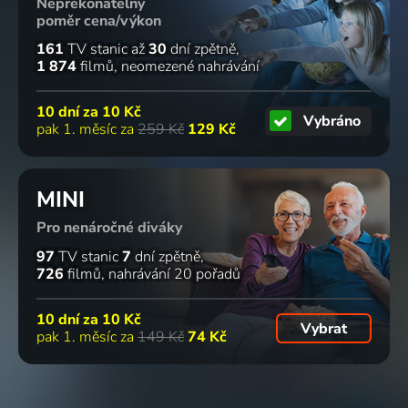
Nepřekonatelný
pronásledovatelů
animáky
2023 | USA | Rodinný
poměr cena/výkon
snů
2023-2025 | USA | Animovaný, Dobrodružný, Hudební, Komedie, Mysteriózní, Rodinný, Romantický, Science Fiction
161
TV stanic
až
30
dní zpětně
2023-2025 | Kanada, Dánsko, USA | Animovaný, Akční, Dobrodružný, Fantasy, Komedie, Rodinný, Science Fiction
70 dílů
56
42
24 dílů
%
%
1 874
filmů
neomezené nahrávání
10 dní za
10 Kč
Vybráno
Mezi námi
Prokleté
Venture
Lu & The
pak 1. měsíc za
259 Kč
129 Kč
medvíďaty
město
Bros: Film
Bally
2022-2025 | USA | Animovaný, Dobrodružný, Komedie, Pohádka, Rodinný
2023 | Kanada | Dobrodružný, Rodinný
2023 | USA | Animovaný
Bunch -
Shorts
MINI
2023 | Irsko, Kanada, USA | Animovaný
11 dílů
Pro nenáročné diváky
97
TV stanic
7
dní zpětně
726
filmů
nahrávání 20 pořadů
Bláznivá
kapela
10 dní za
10 Kč
2023 | Španělsko, Peru, Uruguay, Německo | Animovaný, Rodinný
Vybrat
pak 1. měsíc za
149 Kč
74 Kč