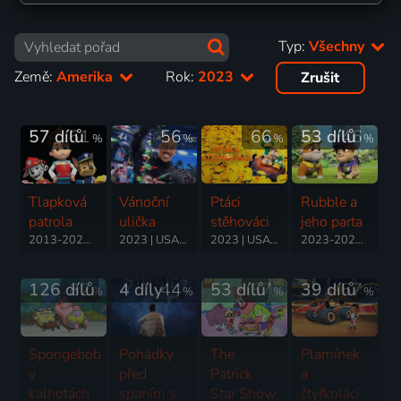
Typ:
Všechny
Země:
Amerika
Rok:
2023
Zrušit
57 dílů
61
56
66
53 dílů
46
%
%
%
%
Tlapková
Vánoční
Ptáci
Rubble a
patrola
ulička
stěhováci
jeho parta
2013-2025 | Kanada | Animovaný, Dobrodružný, Komedie, Rodinný
2023 | USA | Komedie, Rodinný
2023 | USA, Francie | Animovaný, Dobrodružný, Komedie, Rodinný
2023-2025 | Kanada | Animovaný, Rodinný
126 dílů
82
4 díly
44
53 dílů
37
39 dílů
57
%
%
%
%
Spongebob
Pohádky
The
Plamínek
v
před
Patrick
a
kalhotách
spaním s
Star Show
čtyřkoláci