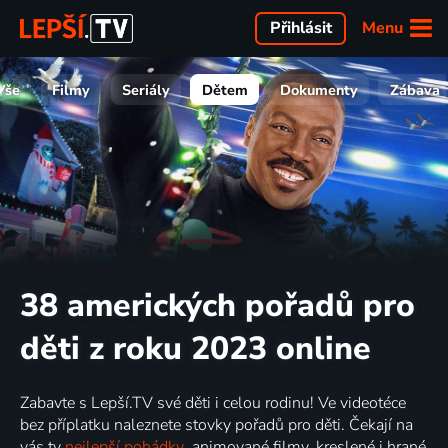
Menu
Přihlásit
Vše
Filmy
Seriály
Dětem
Dokumenty
Zábava
38 amerických pořadů pro
děti z roku 2023 online
Zabavte s Lepší.TV své děti i celou rodinu! Ve videotéce
bez příplatku naleznete stovky pořadů pro děti. Čekají na
vás ty
nejlepší pohádky
, animované filmy, kreslené i hrané