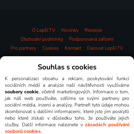
O Lepší.TV
Novinky
Recenze
Obchodní podmínky
Podporovaná zařízení
Pro partnery
Cookies
Kontakt
Darovat Lepší.TV
Videotéka
Souhlas s cookies
K personalizaci obsahu a reklam, poskytování funkcí
sociálních médií a analýze naší návštěvnosti využíváme
soubory cookie
, včetně marketingových. Informace o tom,
jak náš web používáte, sdílíme se svými partnery pro
sociální média, inzerci a analýzy. Partneři tyto údaje mohou
zkombinovat s dalšími informacemi, které jste jim poskytli
nebo které získali v důsledku toho, že používáte jejich
služby. Další informace naleznete v
zásadách používání
souborů cookies
.