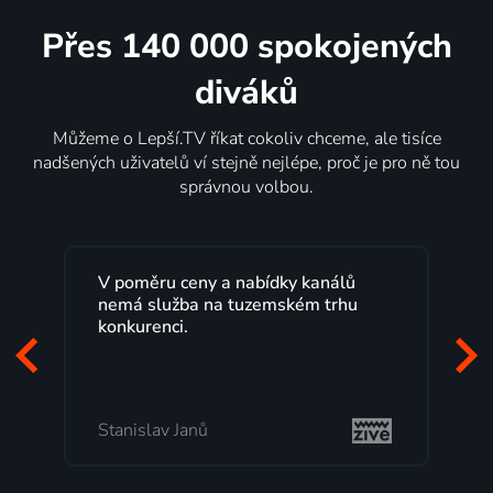
Přes 140 000 spokojených
diváků
Můžeme o Lepší.TV říkat cokoliv chceme, ale tisíce
nadšených uživatelů ví stejně nejlépe, proč je pro ně tou
správnou volbou.
Lepší.TV sleduji už několik let s
maximální spokojeností. Velký výběr
programů a nemuset běžet k TV na
začátek programu, to je přesně to, co
mi vyhovuje.
Milada Tomešová