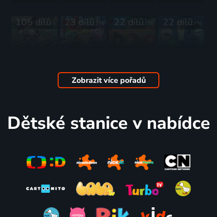
1999-2025 | USA | Animovaný, Fantasy, Komedie, Rodinný, Pohádka, Dobrodružný
Ryanem
2021-2025 | USA | Animovaný, Fantasy, Komedie, Rodinný, Horor, Krimi, Pohádka
2014-2025 | USA | Animovaný, Akční, Dobrodružný, Hudební, Komedie, Rodinný, Science Fiction
2023 | USA | Rodinný
105 dílů
69
23 dílů
60
22 dílů
68
22 dílů
65
%
%
%
%
Hlasiťákovi
Jelení
Croodsovi
Kámen,
2016-2026 | USA | Animovaný, Akční, Dobrodružný, Drama, Fantasy, Hudební, Komedie, Rodinný, Thriller, Horor
Skvadra
- Rodinný
nůžky,
2020-2025 | USA, Čína | Akční, Animovaný, Dobrodružný, Komedie, Rodinný, Science Fiction
strom
papír
Zobrazit více pořadů
2021-2023 | USA | Animovaný, Dobrodružný, Fantasy, Komedie, Pohádka, Rodinný
2023-2024 | USA | Animovaný, Komedie, Rodinný
30 dílů
74
5 dílů
62
26 dílů
68
33 dílů
78
%
%
%
%
Dětské stanice v nabídce
Edmond a
Monster
Nej a
Friends:
Lucy
High
Nejnejka
Nová
2023 | USA, Francie | Animovaný
2022-2024 | USA | Animovaný, Fantasy, Komedie, Pohádka, Rodinný
2022-2023 | Velká Británie, Finsko, Kanada | Animovaný, Komedie, Rodinný
kapitola
2023 | USA | Animovaný, Rodinný
14 dílů
72
24 dílů
41
5 dílů
38
75 dílů
57
%
%
%
%