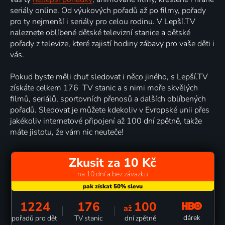
seriály online. Od výukových pořadů až po filmy, pořady
pro ty nejmenší i seriály pro celou rodinu. V Lepší.TV
naleznete oblíbené dětské televizní stanice a dětské
pořady z televize, které zajistí hodiny zábavy pro vaše děti i
vás.
Pokud byste měli chuť sledovat i něco jiného, s Lepší.TV
získáte celkem 176 TV stanic a s nimi moře skvělých
filmů, seriálů, sportovních přenosů a dalších oblíbených
pořadů. Sledovat je můžete kdekoliv v Evropské unii přes
jakékoliv internetové připojení až 100 dní zpětně, takže
máte jistotu, že vám nic neuteče!
Zkusit za 10 Kč
na 10 dní a bez závazku
1224
176
100
až
dárek
pořadů pro děti
TV stanic
dní zpětně