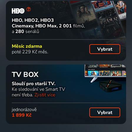
HBO, HBO2, HBO3
Cinemaxy, HBO Max
2 001
filmů
a
280
seriálů
Měsíc zdarma
Vybrat
poté 229 Kč měs.
TV BOX
Slouží pro starší TV.
Ke sledování ve Smart TV
není třeba.
Zjistit více
jednorázově
Vybrat
1 899 Kč