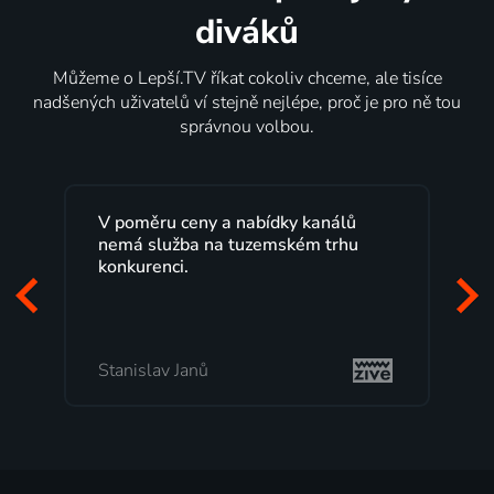
diváků
Můžeme o Lepší.TV říkat cokoliv chceme, ale tisíce
nadšených uživatelů ví stejně nejlépe, proč je pro ně tou
správnou volbou.
 kanálů
Lepší.TV sleduji už několik let s
ém trhu
maximální spokojeností. Velký výběr
programů a nemuset běžet k TV na
začátek programu, to je přesně to, co
mi vyhovuje.
Milada Tomešová