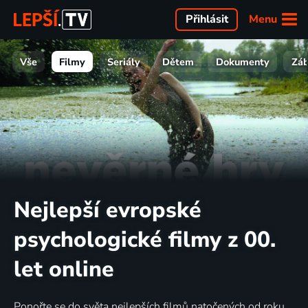
Menu
Přihlásit
Vše
Filmy
Seriály
Dětem
Dokumenty
Zá
Nejlepší evropské
psychologické filmy z 00.
let online
Ponořte se do světa nejlepších filmů natočených od roku