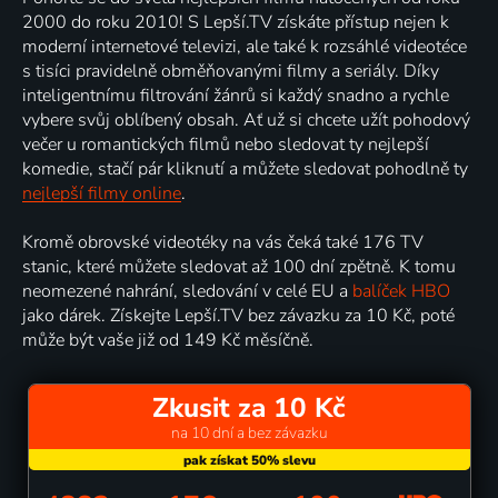
2000 do roku 2010! S Lepší.TV získáte přístup nejen k
moderní internetové televizi, ale také k rozsáhlé videotéce
s tisíci pravidelně obměňovanými filmy a seriály. Díky
inteligentnímu filtrování žánrů si každý snadno a rychle
vybere svůj oblíbený obsah. Ať už si chcete užít pohodový
večer u romantických filmů nebo sledovat ty nejlepší
komedie, stačí pár kliknutí a můžete sledovat pohodlně ty
nejlepší filmy online
.
Kromě obrovské videotéky na vás čeká také 176 TV
stanic, které můžete sledovat až 100 dní zpětně. K tomu
neomezené nahrání, sledování v celé EU a
balíček HBO
jako dárek. Získejte Lepší.TV bez závazku za 10 Kč, poté
může být vaše již od 149 Kč měsíčně.
Zkusit za 10 Kč
na 10 dní a bez závazku