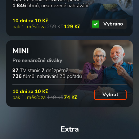
1 846
filmů
neomezené nahrávání
10 dní za
10 Kč
Vybráno
pak 1. měsíc za
259 Kč
129 Kč
MINI
Pro nenáročné diváky
97
TV stanic
7
dní zpětně
726
filmů
nahrávání 20 pořadů
10 dní za
10 Kč
Vybrat
pak 1. měsíc za
149 Kč
74 Kč
Extra