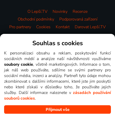
O Lepší.TV
Novinky
Recenze
Obchodní podmínky
Podporovaná zařízení
Pro partnery
Cookies
Kontakt
Darovat Lepší.TV
Videotéka
Souhlas s cookies
K personalizaci obsahu a reklam, poskytování funkcí
sociálních médií a analýze naší návštěvnosti využíváme
soubory cookie
, včetně marketingových. Informace o tom,
jak náš web používáte, sdílíme se svými partnery pro
sociální média, inzerci a analýzy. Partneři tyto údaje mohou
zkombinovat s dalšími informacemi, které jste jim poskytli
nebo které získali v důsledku toho, že používáte jejich
služby. Další informace naleznete v
zásadách používání
souborů cookies
.
Přijmout vše
Copyright © goNET s.r.o. Na tomto webu jsou zobrazovány
obrázky z pořadů TV stanic, které můžete sledovat v Lepší.TV.