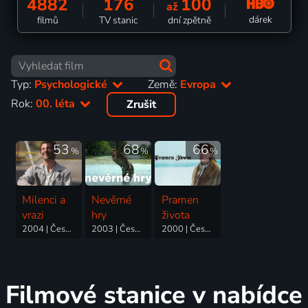
4882
176
100
až
dárek
filmů
TV stanic
dní zpětně
Typ:
Psychologické
Země:
Evropa
Rok:
00. léta
Zrušit
53
68
66
%
%
%
Milenci a
Nevěrné
Pramen
vrazi
hry
života
2004 | Česká republika | Drama, Psychologický
2003 | Česká republika | Drama, Psychologický
2000 | Česká republika | Drama, Historický, Psychologický
Filmové stanice v nabídce