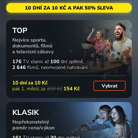
10 DNÍ ZA 10 KČ A PAK 50% SLEVA
TOP
Nejvíce sportu,
dokumentů, filmů
a televizní zábavy
176
TV stanic
až
100
dní zpětně
2 646
filmů
neomezené nahrávání
10 dní za
10 Kč
Vybrat
pak 1. měsíc za
309 Kč
154 Kč
KLASIK
Nepřekonatelný
poměr cena/výkon
161
TV stanic
až
30
dní zpětně