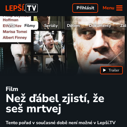
Menu
Přihlásit
Vše
Filmy
Seriály
Dětem
Dokumenty
Zá
Trailer
Film
Než ďábel zjistí, že
seš mrtvej
Tento pořad v současné době není možné v Lepší.TV