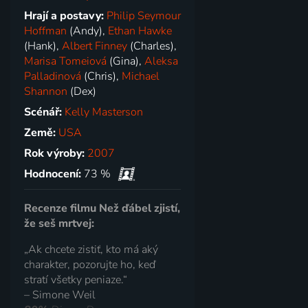
Hrají a postavy:
Philip Seymour
Hoffman
(Andy),
Ethan Hawke
(Hank),
Albert Finney
(Charles),
Marisa Tomeiová
(Gina),
Aleksa
Palladinová
(Chris),
Michael
Shannon
(Dex)
Scénář:
Kelly Masterson
Země:
USA
Rok výroby:
2007
Hodnocení:
73 %
Recenze filmu Než ďábel zjistí,
že seš mrtvej:
„Ak chcete zistiť, kto má aký
charakter, pozorujte ho, keď
stratí všetky peniaze.“
– Simone Weil