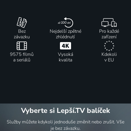
Bez
Nejdelší zpětné
Pro každé
závazku
zhlédnutí
zařízení
9575 filmů
Vysoká
Kdekoli
a seriálů
kvalita
v EU
Vyberte si Lepší.TV balíček
Služby můžete kdykoli jednoduše změnit nebo zrušit. Vše
je bez závazku.