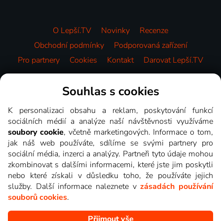
O Lepší.TV
Novinky
Recenze
Obchodní podmínky
Podporovaná zařízení
Pro partnery
Cookies
Kontakt
Darovat Lepší.TV
Videotéka
Souhlas s cookies
K personalizaci obsahu a reklam, poskytování funkcí
sociálních médií a analýze naší návštěvnosti využíváme
soubory cookie
, včetně marketingových. Informace o tom,
jak náš web používáte, sdílíme se svými partnery pro
sociální média, inzerci a analýzy. Partneři tyto údaje mohou
zkombinovat s dalšími informacemi, které jste jim poskytli
nebo které získali v důsledku toho, že používáte jejich
služby. Další informace naleznete v
zásadách používání
souborů cookies
.
Přijmout vše