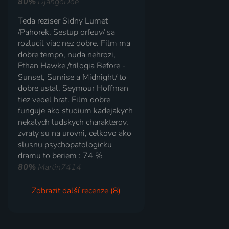
80%
DjangoDoe
Teda reziser Sidny Lumet
/Pahorek, Sestup orfeuv/ sa
rozlucil viac nez dobre. Film ma
dobre tempo, nuda nehrozi,
Ethan Hawke /trilogia Before -
Sunset, Sunrise a Midnight/ to
dobre ustal, Seymour Hoffman
tiez vedel hrat. Film dobre
funguje ako studium kadejakych
nekalych ludskych charakterov,
zvraty su na urovni, celkovo ako
slusnu psychopatologicku
dramu to beriem : 74 %
80%
Martin7414
Zobrazit další recenze (8)