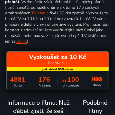
přehrát.
Vyzkoušejte však přehrání tisíců jiných pořadů,
filmů, seriálů, pohádek online a k tomu 176 českých
a zahraničních
TV stanic
živě i 30 dní zpětně. Vyzkoušejte
Lepší.TV za 10 Kč na 10 dní bez závazků. Lepší.TV vám
přináší nejdelší archiv i online živé vysílání. Pro maximální
komfort sledování můžete využít digitálních funkcí jako
nahrávání nebo pauza. Získejte svou Lepší.TV ještě dnes
jen za
10 Kč
!
Vyzkoušet za 10 Kč
bez závazku
4881
176
100
až
dárek
filmů
TV stanic
dní zpětně
Informace o filmu: Než
Podobné
ďábel zjistí, že seš
filmy