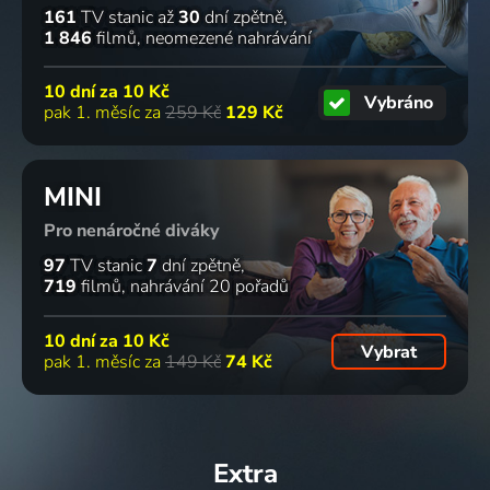
161
TV stanic
až
30
dní zpětně
1 846
filmů
neomezené nahrávání
10 dní za
10 Kč
Vybráno
pak 1. měsíc za
259 Kč
129 Kč
MINI
Pro nenáročné diváky
97
TV stanic
7
dní zpětně
719
filmů
nahrávání 20 pořadů
10 dní za
10 Kč
Vybrat
pak 1. měsíc za
149 Kč
74 Kč
Extra