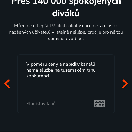
Přes 140 000 spokojených
diváků
Můžeme o Lepší.TV říkat cokoliv chceme, ale tisíce
nadšených uživatelů ví stejně nejlépe, proč je pro ně tou
správnou volbou.
álů
Lepší.TV sleduji už několik let s
rhu
maximální spokojeností. Velký výběr
programů a nemuset běžet k TV na
začátek programu, to je přesně to, co
mi vyhovuje.
Milada Tomešová