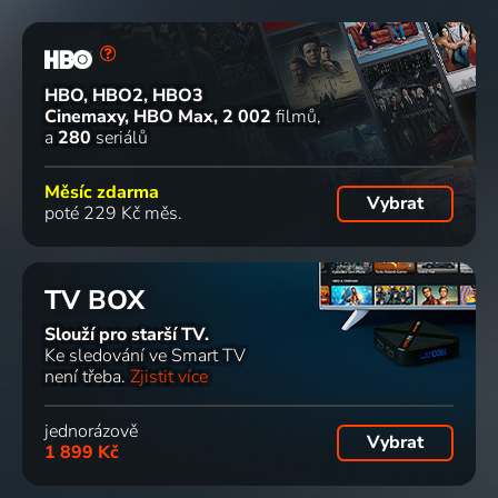
HBO, HBO2, HBO3
Cinemaxy, HBO Max
2 002
filmů
a
280
seriálů
Měsíc zdarma
Vybrat
poté 229 Kč měs.
TV BOX
Slouží pro starší TV.
Ke sledování ve Smart TV
není třeba.
Zjistit více
jednorázově
Vybrat
1 899 Kč