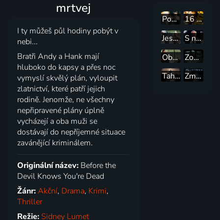
mrtvej
Poslední zůstává
16 bloků
I ty můžeš půl hodiny pobýt v
Jesse Stone: Chladnokrevný detektiv
S nasazením života
nebi...
Bratři Andy a Hank mají
Obhájce
Zodiac
hluboko do kapsy a přes noc
Tahle země není pro starý
Zmizení
vymyslí skvělý plán, vyloupit
zlatnictví, které patří jejich
rodině. Jenomže, ne všechny
nepřipravené plány úplně
vycházejí a oba muži se
dostávají do nepříjemné situace
zavánějící kriminálem.
Originální název:
Before the
Devil Knows You're Dead
Žánr:
Akční
,
Drama
,
Krimi
,
Thriller
Režie:
Sidney Lumet