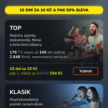
10 DNÍ ZA 10 KČ A PAK 50% SLEVA
TOP
Nejvíce sportu,
dokumentů, filmů
a televizní zábavy
176
TV stanic
až
100
dní zpětně
2 648
filmů
neomezené nahrávání
10 dní za
10 Kč
Vybrat
pak 1. měsíc za
309 Kč
154 Kč
KLASIK
Nepřekonatelný
poměr cena/výkon