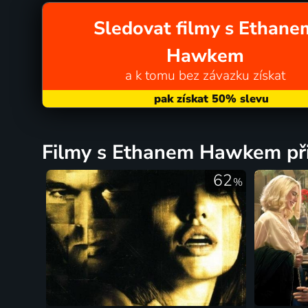
Sledovat filmy s Ethane
Hawkem
a k tomu bez závazku získat
filmy s Ethanem Hawkem při
62
%