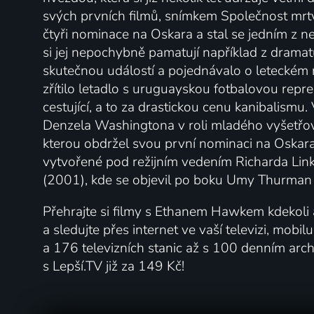
svých prvních filmů, snímkem Společnost mrtv
čtyři nominace na Oskara a stal se jedním z ne
si jej nepochybně pamatují například z dramat
skutečnou událostí a pojednávalo o leteckém 
zřítilo letadlo s uruguayskou fotbalovou reprez
cestující, a to za drastickou cenu kanibalism
Denzela Washingtona v roli mladého vyšetřov
kterou obdržel svou první nominaci na Oskar
vytvořené pod režijním vedením Richarda Linkl
(2001), kde se objevil po boku Umy Thurman 
Přehrajte si filmy s Ethanem Hawkem kdekoli a
a sledujte přes internet ve vaší televizi, mobi
a 176 televizních stanic až s 100 denním a
s Lepší.TV již za 149 Kč!