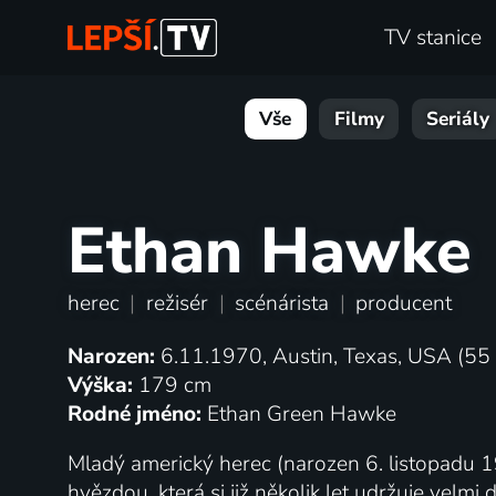
TV stanice
Vše
Filmy
Seriály
Ethan Hawke
herec
|
režisér
|
scénárista
|
producent
Narozen:
6.11.1970, Austin, Texas, USA (55 
Výška:
179 cm
Rodné jméno:
Ethan Green Hawke
Mladý americký herec (narozen 6. listopadu 
hvězdou, která si již několik let udržuje velmi