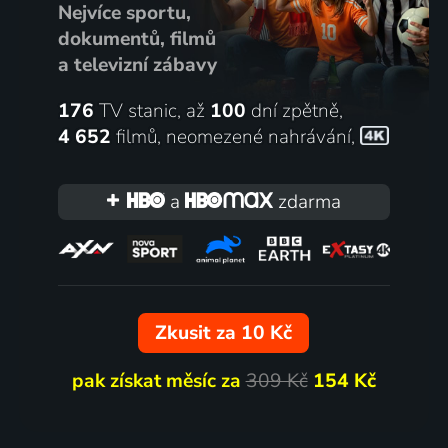
Nejvíce sportu,
dokumentů, filmů
a televizní zábavy
176
TV stanic, až
100
dní zpětně,
4 652
filmů
,
neomezené nahrávání
,
a
zdarma
Zkusit za 10 Kč
pak získat měsíc za
309 Kč
154 Kč