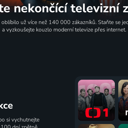
te nekončící
televizní
i oblíbilo už více než 140 000 zákazníků. Staňte se je
a vyzkoušejte kouzlo moderní televize přes internet.
kce
bo si vychutnejte
ž 100 dní zpětně.