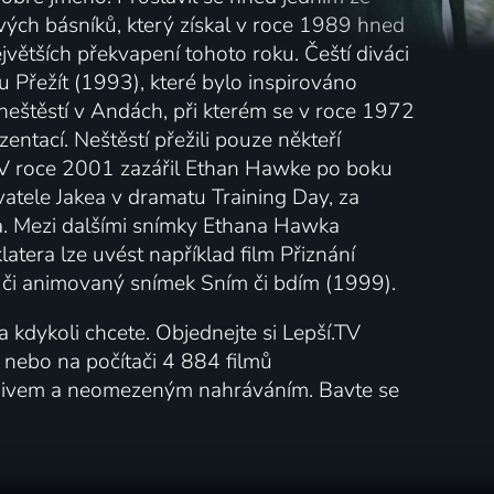
ých básníků, který získal v roce 1989 hned
jvětších překvapení tohoto roku. Čeští diváci
u Přežít (1993), které bylo inspirováno
neštěstí v Andách, při kterém se v roce 1972
entací. Neštěstí přežili pouze někteří
u. V roce 2001 zazářil Ethan Hawke po boku
atele Jakea v dramatu Training Day, za
a. Mezi dalšími snímky Ethana Hawka
atera lze uvést například film Přiznání
či animovaný snímek Sním či bdím (1999).
 kdykoli chcete. Objednejte si Lepší.TV
lu nebo na počítači 4 884 filmů
rchivem a neomezeným nahráváním. Bavte se