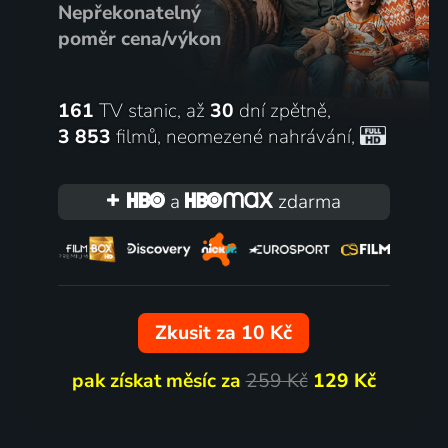
Nepřekonatelný
poměr cena/výkon
161
TV stanic, až
30
dní zpětně,
3 853
filmů
,
neomezené nahrávání
,
a
zdarma
Zkusit za 10 Kč
pak získat měsíc za
259 Kč
129 Kč