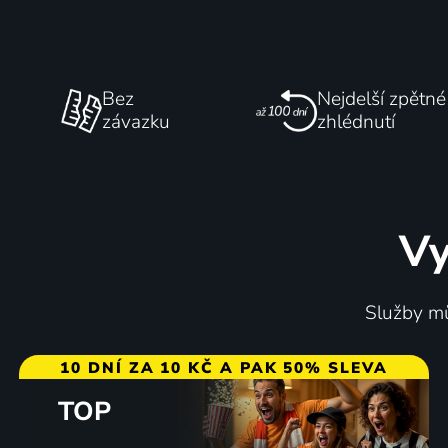
Bez
Nejdelší zpětné
závazku
zhlédnutí
Vy
Služby mů
10 DNÍ ZA 10 KČ A PAK 50% SLEVA
TOP