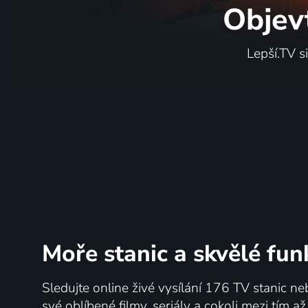
Objev
Lepší.TV s
Moře stanic
a skvělé fun
Sledujte online živé vysílání 176 TV stanic ne
své oblíbené filmy, seriály a cokoli mezi tím a