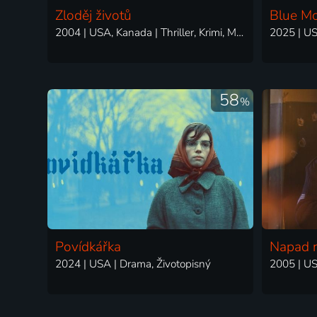
Zloděj životů
Blue M
2004 | USA, Kanada | Thriller, Krimi, Mysteriózní
58
%
Povídkářka
Napad n
2024 | USA | Drama, Životopisný