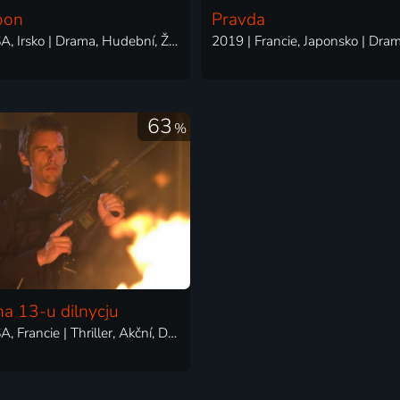
oon
Pravda
2025 | USA, Irsko | Drama, Hudební, Životopisný
63
%
a 13-u dilnycju
2005 | USA, Francie | Thriller, Akční, Drama, Krimi