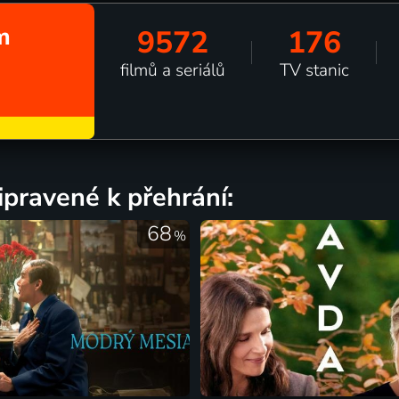
m
9572
176
filmů a seriálů
TV stanic
pravené k přehrání:
68
%