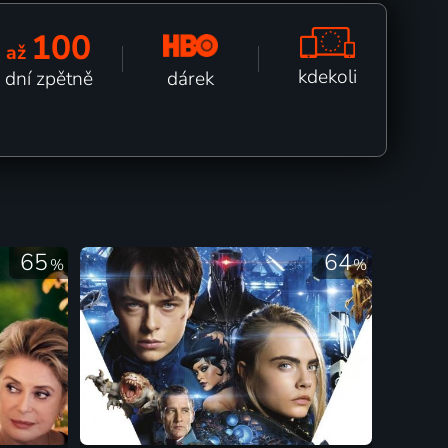
100
až
kdekoli
dárek
dní zpětně
65
64
%
%