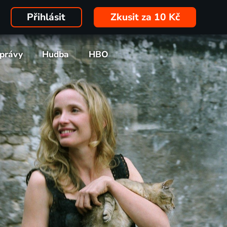
Přihlásit
Zkusit za 10 Kč
právy
Hudba
HBO