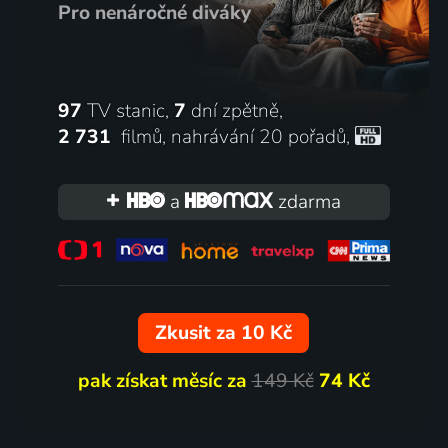
Pro nenáročné diváky
97
TV stanic,
7
dní zpětně,
2 731
filmů
,
nahrávání 20 pořadů
,
a
zdarma
Zkusit za 10 Kč
pak získat měsíc za
149 Kč
74 Kč