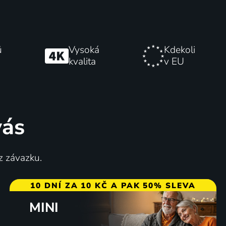
ů
Vysoká
Kdekoli
kvalita
v EU
vás
z závazku.
10 DNÍ ZA 10 KČ A PAK 50% SLEVA
MINI