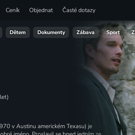
Ceník
Objednat
Časté dotazy
Dětem
Dokumenty
Zábava
Sport
Z
let)
1970 v Austinu americkém Texasu) je
 dobré jméno. Proslavil se hned jedním ze