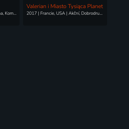
Valerian i Miasto Tysiąca Planet
2019 | Francie, Japonsko | Drama, Komedie
2017 | Francie, USA | Akční, Dobrodružný, Pohádka, Science Fiction