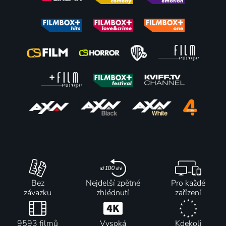
Cestující
Opojení
Tajemství
Jezdci
2008 | USA, Kanada | Thriller, Drama, Mysteriózní, Romantický
lovem
loňského
Apokalypsy
2025 | Kanada | Mysteriózní, Drama, Thriller
léta
2009 | Kanada, USA | Thriller, Drama, Horor, Krimi, Mysteriózní
2025 | Kanada, Austrálie, USA | Thriller, Horor, Mysteriózní
51
45
42
%
%
%
Spřízněné
Skrytá
Neviditelná
duše
agenda
loď
2019 | Kanada | Thriller, Horor, Mysteriózní
2001 | Kanada | Thriller, Akční, Mysteriózní
2012 | USA, Kanada | Thriller, Mysteriózní, Science Fiction
Bez
Nejdelší zpětné
Pro každé
závazku
zhlédnutí
zařízení
9593 filmů
Vysoká
Kdekoli