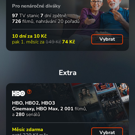
Pro nenáročné diváky
97
TV stanic
7
dní zpětně
726
filmů
nahrávání 20 pořadů
10 dní za
10 Kč
Vybrat
pak 1. měsíc za
149 Kč
74 Kč
Extra
HBO, HBO2, HBO3
Cinemaxy, HBO Max
2 001
filmů
a
280
seriálů
Měsíc zdarma
Vybrat