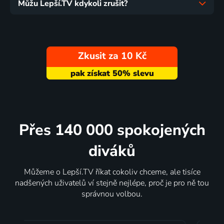
Můžu Lepší.TV kdykoli zrušit?
Zkusit za 10 Kč
Přes 140 000 spokojených
diváků
Můžeme o Lepší.TV říkat cokoliv chceme, ale tisíce
nadšených uživatelů ví stejně nejlépe, proč je pro ně tou
správnou volbou.