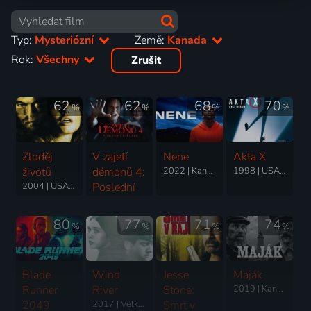
Typ:
Mysteriózní
Země:
Kanada
Rok:
Všechny
Zrušit
62
62
68
70
%
%
%
%
Zloděj
V zajetí
Nene
Akta X
životů
démonů 4:
2022 | Kanada, Japonsko, USA | Science Fiction, Horor, Mysteriózní, Thriller
1998 | USA, Kanada | Thriller, Akční, Drama, Mysteriózní, Science Fiction
2004 | USA, Kanada | Thriller, Krimi, Mysteriózní
Poslední
rituály
2025 | USA, Kanada | Mysteriózní, Horor, Thriller
80
77
71
74
%
%
%
%
Blade
Wind
Jesse
Maják
Runner
River
Stone:
2019 | Kanada, USA | Horor, Drama, Fantasy, Mysteriózní, Thriller
2049
2017 | Velká Británie, Kanada, USA | Thriller, Drama, Krimi, Mysteriózní
Smrt v