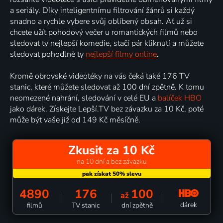
a seriály. Díky inteligentnímu filtrování žánrů si každý
snadno a rychle vybere svůj oblíbený obsah. Ať už si
chcete užít pohodový večer u romantických filmů nebo
sledovat ty nejlepší komedie, stačí pár kliknutí a můžete
sledovat pohodlně ty
nejlepší filmy online
.
Kromě obrovské videotéky na vás čeká také 176 TV
stanic, které můžete sledovat až 100 dní zpětně. K tomu
neomezené nahrání, sledování v celé EU a
balíček HBO
jako dárek. Získejte Lepší.TV bez závazku za 10 Kč, poté
může být vaše již od 149 Kč měsíčně.
Zkusit za 10 Kč
na 10 dní a bez závazku
4890
176
100
až
dárek
filmů
TV stanic
dní zpětně