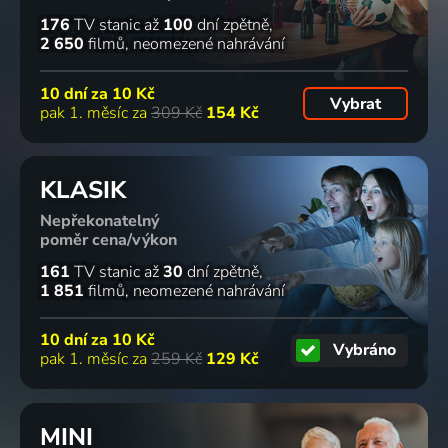
176
TV stanic
až
100
dní zpětně
2 650
filmů
neomezené nahrávání
10 dní za
10 Kč
Vybrat
pak 1. měsíc za
309 Kč
154 Kč
KLASIK
Nepřekonatelný
poměr cena/výkon
161
TV stanic
až
30
dní zpětně
1 851
filmů
neomezené nahrávání
10 dní za
10 Kč
Vybráno
pak 1. měsíc za
259 Kč
129 Kč
MINI