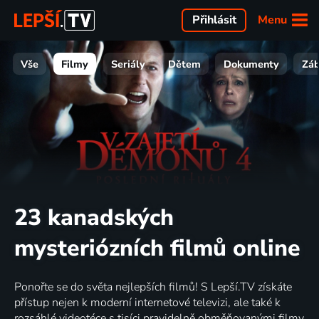
Menu
Přihlásit
Vše
Filmy
Seriály
Dětem
Dokumenty
Zá
23 kanadských
mysteriózních filmů online
Ponořte se do světa nejlepších filmů! S Lepší.TV získáte
přístup nejen k moderní internetové televizi, ale také k
rozsáhlé videotéce s tisíci pravidelně obměňovanými filmy