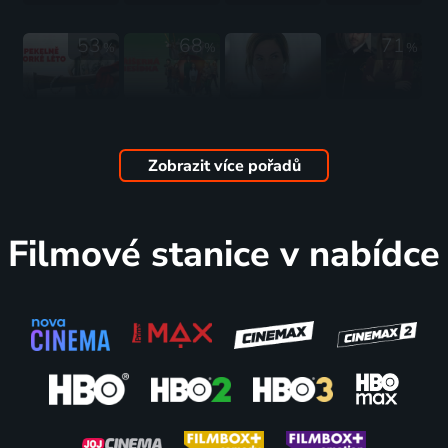
2017 | Velká Británie, USA, Kanada | Science Fiction, Akční, Drama, Mysteriózní, Thriller
jezeře
2006 | USA, Kanada | Krimi, Drama, Mysteriózní
53
68
71
%
%
%
Pekelně
Příšerná
Asleep
Záhady
horké léto
besídka
2016 | Kanada | Mysteriózní, Romantický, Science Fiction
Ainsley
2025 | Kanada | Komedie, Horor, Mysteriózní
2024 | USA, Kanada | Komedie, Dobrodružný, Drama, Mysteriózní, Romantický
McGregor:
Zobrazit více pořadů
Případ pro
hodináře
70
68
64
71
%
%
%
%
2026 | Kanada, USA | Krimi, Mysteriózní
Filmové stanice v nabídce
Bobovy
Návrat
Záhady
Kostka
burgery ve
detektiva
Ainsley
1997 | Kanada | Thriller, Horor, Mysteriózní, Science Fiction
filmu
2020 | Kanada | Komedie, Drama, Krimi, Mysteriózní
McGregor:
2022 | Irsko, USA, Čína, Austrálie, Kanada, Taiwan, Mexiko, Jižní Korea, Dánsko | Komedie, Animovaný, Dobrodružný, Hudební, Mysteriózní
Případ pro
vinaře
58
56
51
55
%
%
%
%
2024 | USA, Kanada | Krimi, Mysteriózní