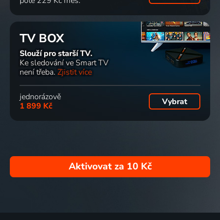
poté 229 Kč měs.
TV BOX
Slouží pro starší TV.
Ke sledování ve Smart TV
není třeba.
Zjistit více
jednorázově
Vybrat
1 899 Kč
Aktivovat za
10 Kč