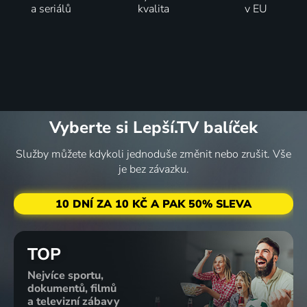
44
%
a seriálů
kvalita
v EU
2025 | USA | Komedie
Pětka s
hvězdičkou
2025 | USA | Komedie, Rodinný
Vyberte si Lepší.TV balíček
Služby můžete kdykoli jednoduše změnit nebo zrušit. Vše
je bez závazku.
10 DNÍ ZA 10 KČ A PAK 50% SLEVA
TOP
Nejvíce sportu,
dokumentů, filmů
a televizní zábavy