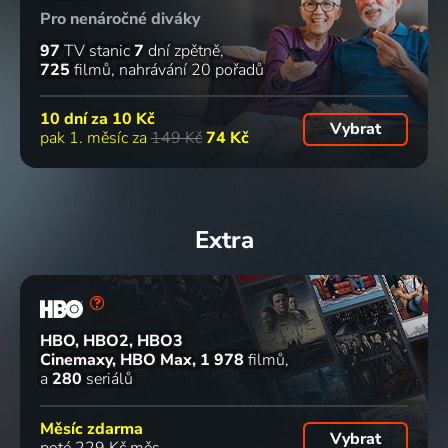
Pro nenáročné diváky
97
TV stanic
7
dní zpětně
725
filmů
nahrávání 20 pořadů
10 dní za
10 Kč
Vybrat
pak 1. měsíc za
149 Kč
74 Kč
Extra
HBO, HBO2, HBO3
Cinemaxy, HBO Max
1 978
filmů
a
280
seriálů
Měsíc zdarma
Vybrat
poté 229 Kč měs.