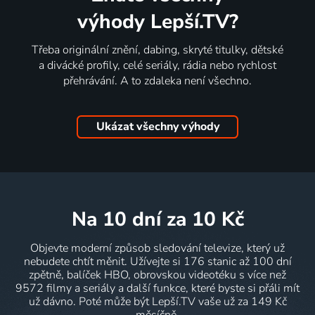
výhody Lepší.TV?
Třeba originální znění, dabing, skryté titulky, dětské
a divácké profily, celé seriály, rádia nebo rychlost
přehrávání. A to zdaleka není všechno.
Ukázat všechny výhody
na 10 dní
za 10 Kč
Objevte moderní způsob sledování televize, který už
nebudete chtít měnit. Užívejte si 176 stanic až 100 dní
zpětně, balíček HBO, obrovskou videotéku s více než
9572 filmy a seriály a další funkce, které byste si přáli mít
už dávno. Poté může být Lepší.TV vaše už za 149 Kč
měsíčně.