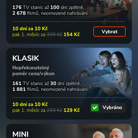
176
TV stanic
až
100
dní zpětně
2 678
filmů
neomezené nahrávání
10 dní za
10 Kč
Vybrat
pak 1. měsíc za
309 Kč
154 Kč
KLASIK
Nepřekonatelný
poměr cena/výkon
161
TV stanic
až
30
dní zpětně
1 881
filmů
neomezené nahrávání
10 dní za
10 Kč
Vybráno
pak 1. měsíc za
259 Kč
129 Kč
MINI