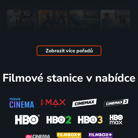
62
57
66
54
%
%
%
%
Dokonalá
Pochybná
Paddington
Pod
shoda
sebranka
v džungli
hvězdami
2025 | USA, Finsko | Komedie, Drama, Romantický
2025 | USA | Krimi, Komedie
2025 | Francie, Japonsko, USA | Rodinný, Dobrodružný, Komedie
2025 | USA | Komedie, Romantický
Zobrazit více pořadů
85
73
64
61
%
%
%
%
Filmové stanice v nabídce
Haha You
Bez
Struna
Olmo
Clowns
dvojčete
života
2025 | USA, Mexiko | Drama, Komedie
2025 | USA | Animovaný, Komedie
2025 | USA | Komedie, Drama
2025 | USA | Drama, Hudební, Komedie
65
55
55
66
%
%
%
%