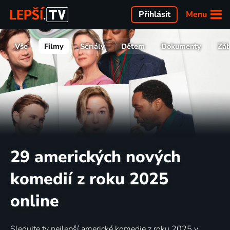
Menu
Přihlásit
Vše
Filmy
Seriály
Dětem
Dokumenty
Zá
29 amerických nových
komedií z roku 2025
online
Sledujte ty nejlepší americké komedie z roku 2025 v