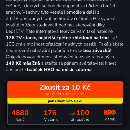
češtině, u kterých se budete popadat za břicho a brečet
smíchy. Všechny tyto veselé komedie a další z
2 678 dostupných online filmů v češtině a HD vysoké
kvalitě můžete sledovat ihned bez stahování díky
Lepší.TV. Tato internetová televize Vám také nabídne
176 TV stanic, nejdelší zpětné zhlédnutí na trhu
- až
100 dní a možnost přetáčení nudných pasáží. Také získáte
neomezené nahrávání pořadů a to vše
bez závazků
!
Objevte novou dimenzi sledování televize za pouhých
149 Kč měsíčně
a staňte se pánem své televize! Navíc
dostanete
balíček HBO na měsíc zdarma
.
Zkusit za 10 Kč
na 10 dní a bez závazku
4880
176
100
až
dárek
filmů
TV stanic
dní zpětně