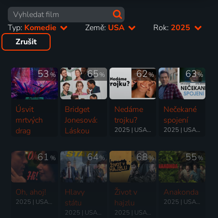
Typ:
Komedie
Země:
USA
Rok:
2025
Zrušit
53
65
62
63
%
%
%
%
Úsvit
Bridget
Nedáme
Nečekané
mrtvých
Jonesová:
trojku?
spojení
drag
Láskou
2025 | USA | Komedie, Drama, Romantický
2025 | USA | Komedie, Drama, Romantický
queens
šílená
2025 | USA | Komedie, Horor
2025 | USA | Komedie, Drama, Romantický
61
64
68
55
%
%
%
%
Oh, ahoj!
Hlavy
Život v
Anakonda
2025 | USA | Komedie, Romantický
státu
hajzlu
2025 | USA | Komedie, Akční, Dobrodružný
2025 | USA | Akční, Komedie, Thriller
2025 | USA | Komedie, Akční, Krimi, Thriller