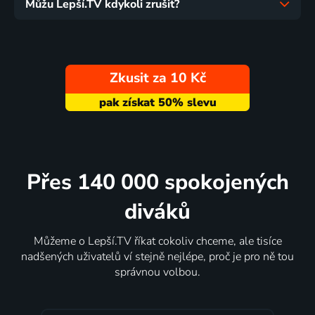
Můžu Lepší.TV kdykoli zrušit?
Zkusit za 10 Kč
Přes 140 000 spokojených
diváků
Můžeme o Lepší.TV říkat cokoliv chceme, ale tisíce
nadšených uživatelů ví stejně nejlépe, proč je pro ně tou
správnou volbou.