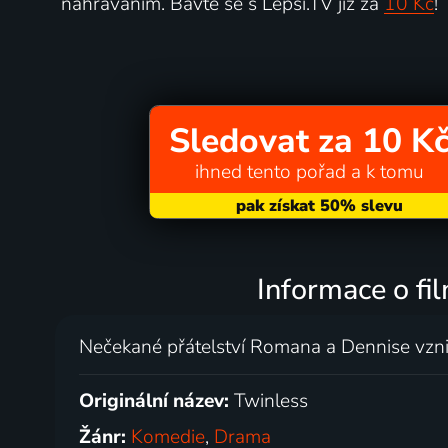
nahráváním. Bavte se s Lepší.TV již za
10 Kč
!
Sledovat za 10 K
ihned tento pořad a k tomu
Informace o fi
Nečekané přátelství Romana a Dennise vzniká 
Originální název:
Twinless
Žánr:
Komedie
,
Drama