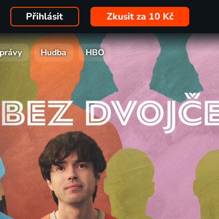
Přihlásit
Zkusit za 10 Kč
právy
Hudba
HBO