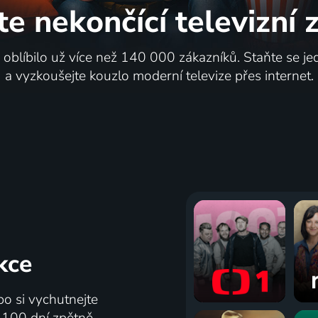
te nekončící
televizní
i oblíbilo už více než 140 000 zákazníků. Staňte se je
a vyzkoušejte kouzlo moderní televize přes internet.
kce
bo si vychutnejte
ž 100 dní zpětně.