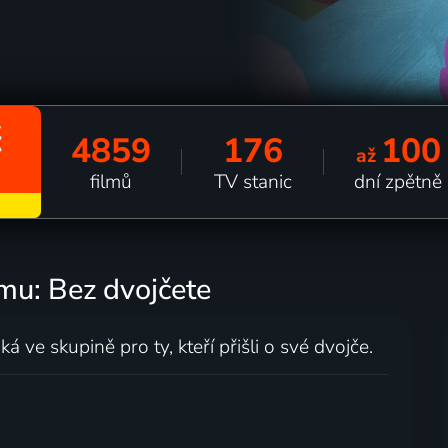
č
4859
176
100
až
filmů
TV stanic
dní zpětně
lmu: Bez dvojčete
ve skupině pro ty, kteří přišli o své dvojče.