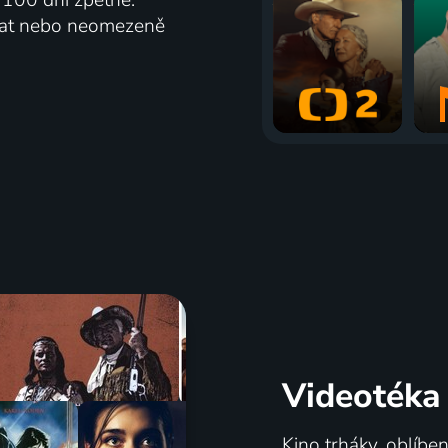
vat nebo neomezeně
Videotéka
Kino trháky, oblíbe