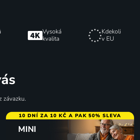
ů
Vysoká
Kdekoli
kvalita
v EU
vás
z závazku.
10 DNÍ ZA 10 KČ A PAK 50% SLEVA
MINI