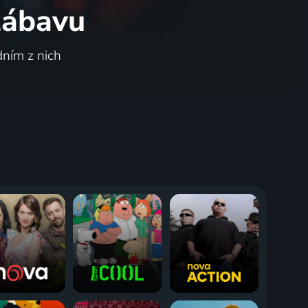
 zábavu
dním z nich