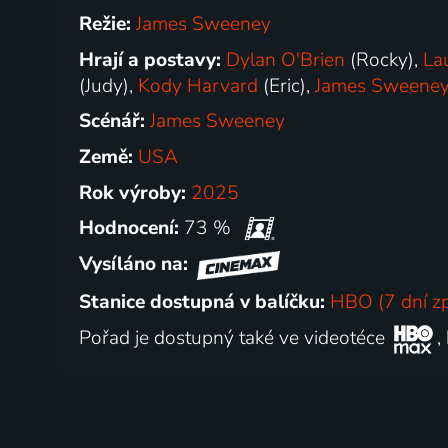
Režie:
James Sweeney
Hrají a postavy:
Dylan O'Brien
(Rocky),
La
(Judy),
Kody Harvard
(Eric),
James Sweene
Scénář:
James Sweeney
Země:
USA
Rok výroby:
2025
Hodnocení:
73 %
Vysíláno na:
Stanice dostupná v balíčku:
HBO (7 dní z
Pořad je dostupný také ve videotéce
,