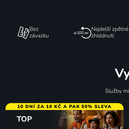
Bez
Nejdelší zpětné
závazku
zhlédnutí
Vy
Služby mů
10 DNÍ ZA 10 KČ A PAK 50% SLEVA
TOP