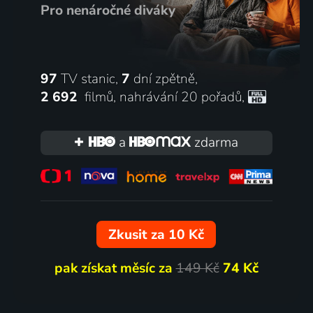
Pro nenáročné diváky
97
TV stanic,
7
dní zpětně,
2 692
filmů
,
nahrávání 20 pořadů
,
a
zdarma
Zkusit za 10 Kč
pak získat měsíc za
149 Kč
74 Kč