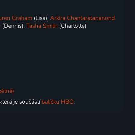
uren Graham
(Lisa),
Arkira Chantaratananond
y
(Dennis),
Tasha Smith
(Charlotte)
pětně)
 která je součástí
balíčku HBO
.