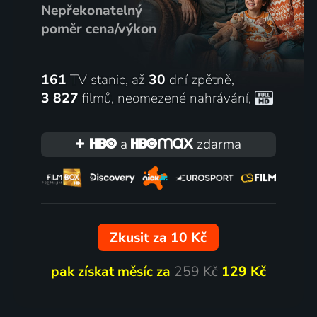
Nepřekonatelný
poměr cena/výkon
161
TV stanic, až
30
dní zpětně,
3 827
filmů
,
neomezené nahrávání
,
a
zdarma
Zkusit za 10 Kč
pak získat měsíc za
259 Kč
129 Kč