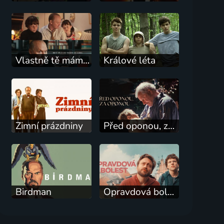
Vlastně tě mám ráda, tati
Králové léta
Zimní prázdniny
Před oponou, za oponou
Birdman
Opravdová bolest