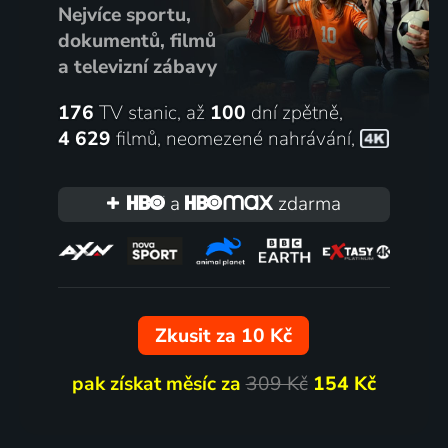
Nejvíce sportu,
dokumentů, filmů
a televizní zábavy
176
TV stanic, až
100
dní zpětně,
4 629
filmů
,
neomezené nahrávání
,
a
zdarma
Zkusit za 10 Kč
pak získat měsíc za
309 Kč
154 Kč