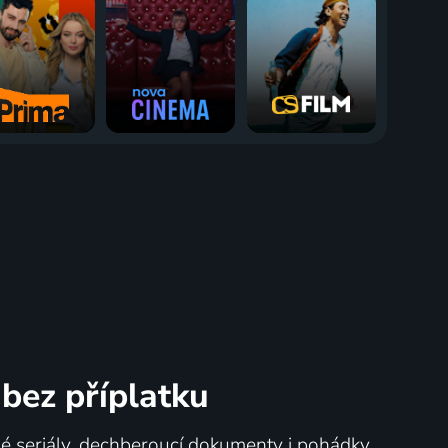
bez příplatku
né seriály, dechberoucí dokumenty i pohádky