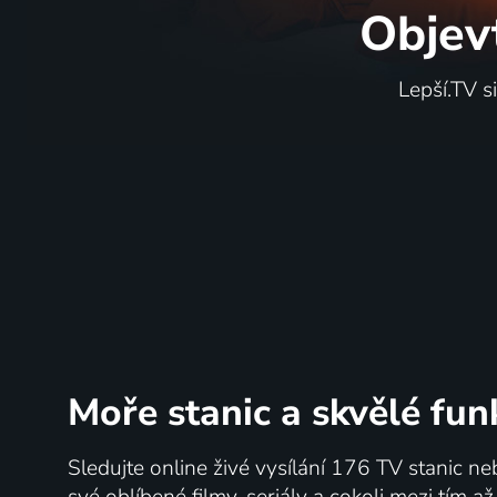
Objev
Lepší.TV s
Moře stanic
a skvělé fun
Sledujte online živé vysílání 176 TV stanic ne
své oblíbené filmy, seriály a cokoli mezi tím a