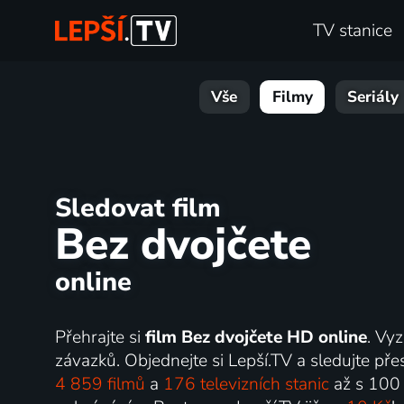
TV stanice
Vše
Filmy
Seriály
Sledovat film
Bez dvojčete
online
Přehrajte si
film Bez dvojčete HD online
. Vy
závazků. Objednejte si Lepší.TV a sledujte přes
4 859 filmů
a
176 televizních stanic
až s 100