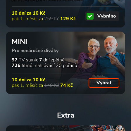
10 dní za
10 Kč
Vybráno
pak 1. měsíc za
259 Kč
129 Kč
MINI
Pro nenáročné diváky
97
TV stanic
7
dní zpětně
726
filmů
nahrávání 20 pořadů
10 dní za
10 Kč
Vybrat
pak 1. měsíc za
149 Kč
74 Kč
Extra