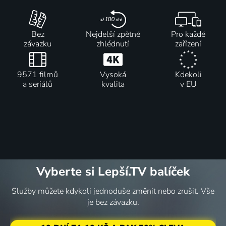
Bez
Nejdelší zpětné
Pro každé
závazku
zhlédnutí
zařízení
9571 filmů
Vysoká
Kdekoli
a seriálů
kvalita
v EU
Vyberte si Lepší.TV balíček
Služby můžete kdykoli jednoduše změnit nebo zrušit. Vše
je bez závazku.