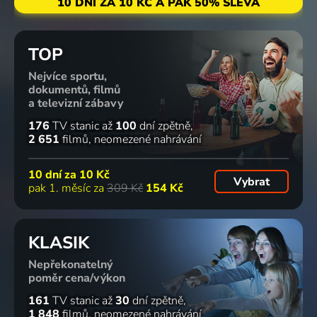
10 DNÍ ZA 10 KČ A PAK 50% SLEVA
TOP
Nejvíce sportu,
dokumentů, filmů
a televizní zábavy
176
TV stanic
až
100
dní zpětně
2 651
filmů
neomezené nahrávání
10 dní za
10 Kč
Vybrat
pak 1. měsíc za
309 Kč
154 Kč
KLASIK
Nepřekonatelný
poměr cena/výkon
161
TV stanic
až
30
dní zpětně
1 848
filmů
neomezené nahrávání