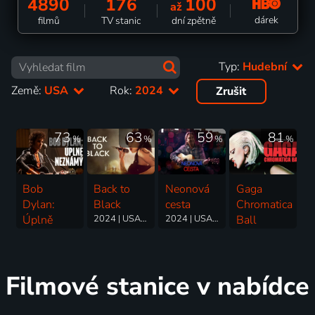
4890
176
100
až
dárek
filmů
TV stanic
dní zpětně
Typ:
Hudební
Země:
USA
Rok:
2024
Zrušit
73
63
59
81
%
%
%
%
Bob
Back to
Neonová
Gaga
Dylan:
Black
cesta
Chromatica
Úplně
2024 | USA, Francie | Životopisný, Drama, Hudební
2024 | USA | Drama, Hudební, Rodinný
Ball
neznámý
2024 | USA | Hudební
2024 | USA | Drama, Hudební, Životopisný
Filmové stanice v nabídce