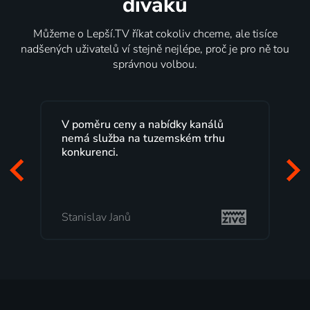
diváků
Můžeme o Lepší.TV říkat cokoliv chceme, ale tisíce
nadšených uživatelů ví stejně nejlépe, proč je pro ně tou
správnou volbou.
ů
Lepší.TV sleduji už několik let s
u
maximální spokojeností. Velký výběr
programů a nemuset běžet k TV na
začátek programu, to je přesně to, co
mi vyhovuje.
Milada Tomešová