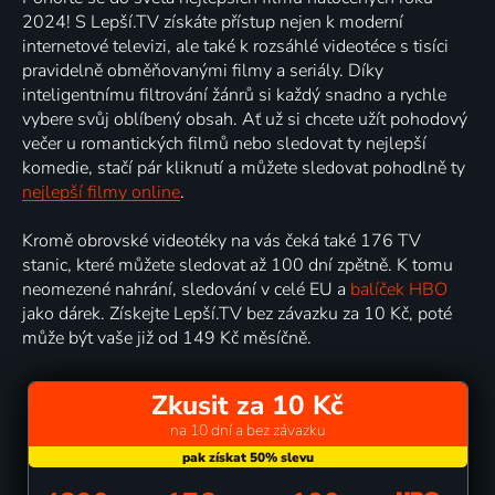
2024! S Lepší.TV získáte přístup nejen k moderní
internetové televizi, ale také k rozsáhlé videotéce s tisíci
pravidelně obměňovanými filmy a seriály. Díky
inteligentnímu filtrování žánrů si každý snadno a rychle
vybere svůj oblíbený obsah. Ať už si chcete užít pohodový
večer u romantických filmů nebo sledovat ty nejlepší
komedie, stačí pár kliknutí a můžete sledovat pohodlně ty
nejlepší filmy online
.
Kromě obrovské videotéky na vás čeká také 176 TV
stanic, které můžete sledovat až 100 dní zpětně. K tomu
neomezené nahrání, sledování v celé EU a
balíček HBO
jako dárek. Získejte Lepší.TV bez závazku za 10 Kč, poté
může být vaše již od 149 Kč měsíčně.
Zkusit za 10 Kč
na 10 dní a bez závazku