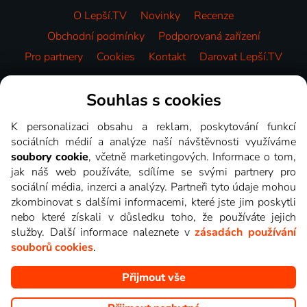
O Lepší.TV
Novinky
Recenze
Obchodní podmínky
Podporovaná zařízení
Pro partnery
Cookies
Kontakt
Darovat Lepší.TV
Videotéka
Souhlas s cookies
K personalizaci obsahu a reklam, poskytování funkcí
sociálních médií a analýze naší návštěvnosti využíváme
soubory cookie
, včetně marketingových. Informace o tom,
jak náš web používáte, sdílíme se svými partnery pro
sociální média, inzerci a analýzy. Partneři tyto údaje mohou
zkombinovat s dalšími informacemi, které jste jim poskytli
nebo které získali v důsledku toho, že používáte jejich
služby. Další informace naleznete v
zásadách používání
souborů cookies
.
Přijmout vše
Copyright © goNET s.r.o. Na tomto webu jsou zobrazovány
obrázky z pořadů TV stanic, které můžete sledovat v Lepší.TV.