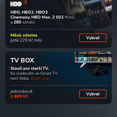
HBO, HBO2, HBO3
Cinemaxy, HBO Max
2 002
filmů
a
280
seriálů
Měsíc zdarma
Vybrat
poté 229 Kč měs.
TV BOX
Slouží pro starší TV.
Ke sledování ve Smart TV
není třeba.
Zjistit více
jednorázově
Vybrat
1 899 Kč