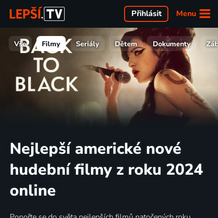
Menu
Přihlásit
Vše
Filmy
Seriály
Dětem
Dokumenty
Zá
Nejlepší americké nové
hudební filmy z roku 2024
online
Ponořte se do světa nejlepších filmů natočených roku