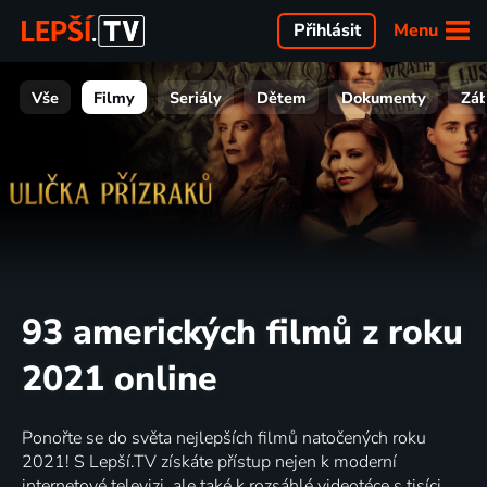
Menu
Přihlásit
Vše
Filmy
Seriály
Dětem
Dokumenty
Zá
93 amerických filmů z roku
2021 online
Ponořte se do světa nejlepších filmů natočených roku
2021! S Lepší.TV získáte přístup nejen k moderní
internetové televizi, ale také k rozsáhlé videotéce s tisíci