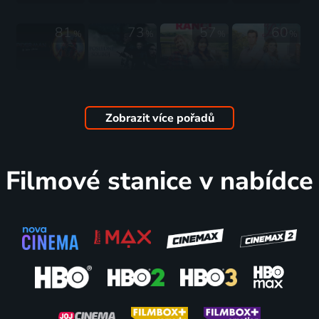
81
73
57
60
%
%
%
%
Spider-
Poslední
Láska na
Vaření s
Man: Bez
souboj
ranči
láskou
domova
2021 | USA | Drama, Historický
2021 | Kanada | Romantický
2021 | USA | Romantický
Zobrazit více pořadů
2021 | USA | Akční, Dobrodružný, Fantasy, Science Fiction
59
49
63
62
%
%
%
%
Filmové stanice v nabídce
Venom 2:
Nádherná
Uteč -
Svatebné
Carnage
cesta
schovej se
víření
přichází
Harryho
- bojuj
2021 | Kanada | Komedie, Romantický
2021 | USA | Akční, Dobrodružný, Science Fiction, Thriller
Byrda
2021 | USA | Thriller, Akční, Drama, Krimi
2021 | USA | Komedie
54
61
25
28
%
%
%
%