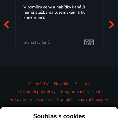
eny a nabídky kanálů
Lepší.TV sleduji už několi
a na tuzemském trhu
maximální spokojeností.
programů a nemuset běž
začátek programu, to je 
mi vyhovuje.
anů
Milada Tomešová
O Lepší.TV
Novinky
Recenze
Obchodní podmínky
Podporovaná zařízení
Pro partnery
Cookies
Kontakt
Darovat Lepší.TV
Videotéka
Souhlas s cookies