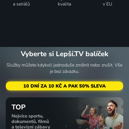
55
62
57
56
%
%
%
%
a seriálů
kvalita
v EU
Stále mezi
Stačí
Láska na
Venkovská
námi
přidat
ranči
romance
2021 | USA | Drama
lásku
2021 | Kanada | Romantický
2021 | USA | Romantický
2021 | Kanada | Romantický, Komedie
60
69
63
53
%
%
%
%
Vyberte si Lepší.TV balíček
Služby můžete kdykoli jednoduše změnit nebo zrušit. Vše
je bez závazku.
Romanca
Láska ze
Téměř
Dokonalá
vo
střední
jako
shoda
viniciach
2021 | Kanada, USA | Drama, Romantický
Vánoce
2021 | USA | Komedie, Romantický
10 DNÍ ZA 10 KČ A PAK 50% SLEVA
2021 | USA | Romantický
2021 | Kanada, USA | Drama, Komedie, Romantický
73
61
60
54
%
%
%
%
TOP
Nejvíce sportu,
Cmon
Jen na
Romance
Trendy
dokumentů, filmů
Cmon
jedno léto
na vinicích
láska
a televizní zábavy