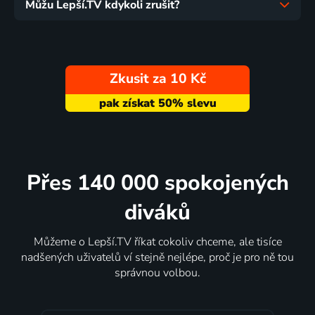
Můžu Lepší.TV kdykoli zrušit?
Zkusit za 10 Kč
Přes 140 000 spokojených
diváků
Můžeme o Lepší.TV říkat cokoliv chceme, ale tisíce
nadšených uživatelů ví stejně nejlépe, proč je pro ně tou
správnou volbou.