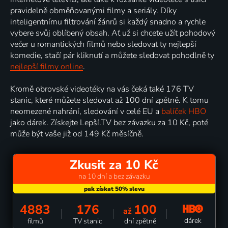
pravidelně obměňovanými filmy a seriály. Díky
inteligentnímu filtrování žánrů si každý snadno a rychle
vybere svůj oblíbený obsah. Ať už si chcete užít pohodový
večer u romantických filmů nebo sledovat ty nejlepší
komedie, stačí pár kliknutí a můžete sledovat pohodlně ty
nejlepší filmy online
.
Kromě obrovské videotéky na vás čeká také 176 TV
stanic, které můžete sledovat až 100 dní zpětně. K tomu
neomezené nahrání, sledování v celé EU a
balíček HBO
jako dárek. Získejte Lepší.TV bez závazku za 10 Kč, poté
může být vaše již od 149 Kč měsíčně.
Zkusit za 10 Kč
na 10 dní a bez závazku
4883
176
100
až
dárek
filmů
TV stanic
dní zpětně