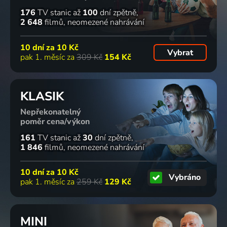
2021 | USA | Drama
2021 | Kanada | Komedie, Romantický
2021 | USA | Romantický
2021 | Kanada, USA | Komedie, Romantický
176
TV stanic
až
100
dní zpětně
2 648
filmů
neomezené nahrávání
54
3 díly
87
80
74
%
%
%
%
10 dní za
10 Kč
Vybrat
pak 1. měsíc za
309 Kč
154 Kč
Algoritmus
Čas na
Dune: Part
Nikdo
lásky
dobrodružství:
One
2021 | USA | Krimi, Akční, Drama, Thriller
KLASIK
2021 | Kanada | Romantický
Daleké
2021 | Kanada, Maďarsko, USA | Science Fiction, Akční, Dobrodružný, Drama
kraje
Nepřekonatelný
2020-2021 | USA | Akční, Animovaný, Dobrodružný, Fantasy, Komedie, Rodinný, Science Fiction
69
65
64
63
poměr cena/výkon
%
%
%
%
161
TV stanic
až
30
dní zpětně
1 846
filmů
neomezené nahrávání
12
Princezna
Romance
Cena
nezdolných
D.
v Bell
závislosti
10 dní za
10 Kč
Vybráno
sirotků
2021 | Německo, USA, Velká Británie, Chile | Drama, Historický, Romantický, Životopisný
Harbor
2021 | USA | Drama, Krimi, Thriller
pak 1. měsíc za
259 Kč
129 Kč
2021 | USA | Drama, Historický, Sport
2021 | USA | Komedie, Drama, Romantický
63
63
67
62
%
%
%
%
MINI