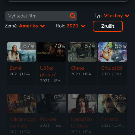
Typ:
Všechny
Země:
Amerika
Rok:
2021
Zrušit
67
70
57
55
%
%
%
%
Země
Ulička
Chaos
Chlupáčci
2021 | USA, Kanada | Drama, Dobrodružný
přízraků
2021 | USA | Science Fiction, Akční, Dobrodružný, Fantasy
2021 | Čína, USA | Animovaný, Dobrodružný, Komedie, Rodinný
2021 | USA | Krimi, Drama, Thriller
54
62
62
36
%
%
%
%
Addamsova
Prokletí
Nesnáším
Panama
rodina 2
2021 | Francie, USA | Horor, Fantasy, Mysteriózní
tě, lásko
2021 | USA, Velká Británie, Portoriko | Thriller, Akční, Mysteriózní
2021 | USA, Velká Británie, Kanada | Animovaný, Dobrodružný, Fantasy, Horor, Komedie, Rodinný
2021 | USA | Komedie, Romantický