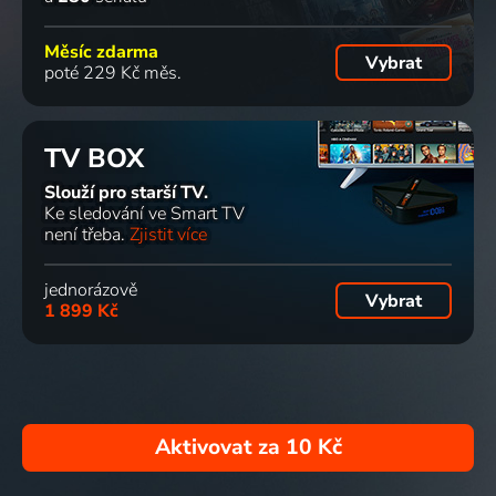
Měsíc zdarma
Vybrat
poté 229 Kč měs.
TV BOX
Slouží pro starší TV.
Ke sledování ve Smart TV
není třeba.
Zjistit více
jednorázově
Vybrat
1 899 Kč
Aktivovat za
10 Kč