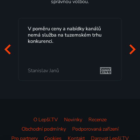
správnou volbou.
Lepší.TV sleduji už několik let s
maximální spokojeností. Velký výběr
programů a nemuset běžet k TV na
začátek programu, to je přesně to, co
mi vyhovuje.
Milada Tomešová
O Lepší.TV
Novinky
Recenze
Obchodní podmínky
Podporovaná zařízení
Pro partnery
Cookies
Kontakt
Darovat Lepší.TV