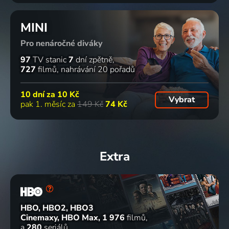
MINI
Pro nenáročné diváky
97
TV stanic
7
dní zpětně
727
filmů
nahrávání 20 pořadů
10 dní za
10 Kč
Vybrat
pak 1. měsíc za
149 Kč
74 Kč
Extra
HBO, HBO2, HBO3
Cinemaxy, HBO Max
1 976
filmů
a
280
seriálů