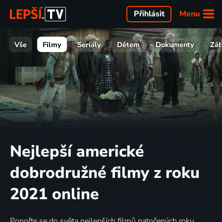
Menu
Přihlásit
Vše
Filmy
Seriály
Dětem
Dokumenty
Zá
Nejlepší americké
dobrodružné filmy z roku
2021 online
Ponořte se do světa nejlepších filmů natočených roku