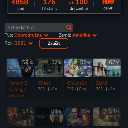
4858
176
100
až
dárek
filmů
TV stanic
dní zpětně
Typ:
Dobrodružné
Země:
Amerika
Rok:
2021
Zrušit
59
57
55
67
%
%
%
%
Venom 2:
Chaos
Chlupáčci
Země
Carnage
2021 | USA | Science Fiction, Akční, Dobrodružný, Fantasy
2021 | Čína, USA | Animovaný, Dobrodružný, Komedie, Rodinný
2021 | USA, Kanada | Drama, Dobrodružný
přichází
2021 | USA | Akční, Dobrodružný, Science Fiction, Thriller
54
81
25
54
%
%
%
%