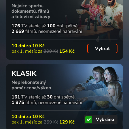
Nejvíce sportu,
dokumentů, filmů
a televizní zábavy
176
TV stanic
až
100
dní zpětně
2 669
filmů
neomezené nahrávání
10 dní za
10 Kč
Vybrat
pak 1. měsíc za
309 Kč
154 Kč
KLASIK
Nepřekonatelný
poměr cena/výkon
161
TV stanic
až
30
dní zpětně
1 875
filmů
neomezené nahrávání
10 dní za
10 Kč
Vybráno
pak 1. měsíc za
259 Kč
129 Kč