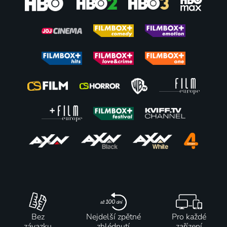
Bez
Nejdelší zpětné
Pro každé
závazku
zhlédnutí
zařízení