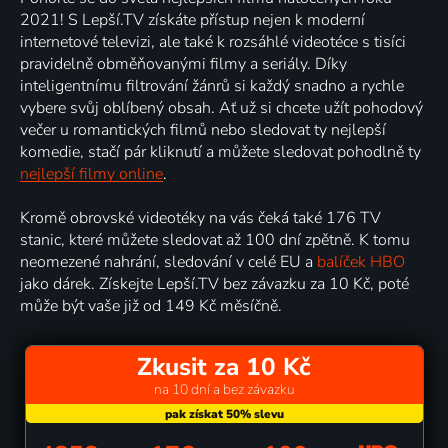
2021! S Lepší.TV získáte přístup nejen k moderní
internetové televizi, ale také k rozsáhlé videotéce s tisíci
pravidelně obměňovanými filmy a seriály. Díky
inteligentnímu filtrování žánrů si každý snadno a rychle
vybere svůj oblíbený obsah. Ať už si chcete užít pohodový
večer u romantických filmů nebo sledovat ty nejlepší
komedie, stačí pár kliknutí a můžete sledovat pohodlně ty
nejlepší filmy online
.
Kromě obrovské videotéky na vás čeká také 176 TV
stanic, které můžete sledovat až 100 dní zpětně. K tomu
neomezené nahrání, sledování v celé EU a
balíček HBO
jako dárek. Získejte Lepší.TV bez závazku za 10 Kč, poté
může být vaše již od 149 Kč měsíčně.
Zkusit za 10 Kč
na 10 dní a bez závazku