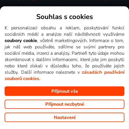
Videotéka
Souhlas s cookies
K personalizaci obsahu a reklam, poskytování funkcí
sociálních médií a analýze naší návštěvnosti využíváme
soubory cookie
, včetně marketingových. Informace o tom,
jak náš web používáte, sdílíme se svými partnery pro
sociální média, inzerci a analýzy. Partneři tyto údaje mohou
zkombinovat s dalšími informacemi, které jste jim poskytli
nebo které získali v důsledku toho, že používáte jejich
služby. Další informace naleznete v
zásadách používání
souborů cookies
.
Přijmout vše
Copyright © goNET s.r.o. Na tomto webu jsou zobrazovány
obrázky z pořadů TV stanic, které můžete sledovat v Lepší.TV.
Přijmout nezbytné
Nastavení