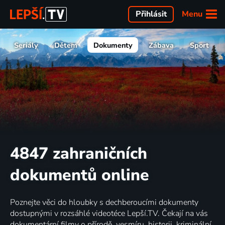
Menu
Přihlásit
Seriály
Dětem
Dokumenty
Zábava
Sport
4847 zahraničních
dokumentů online
Poznejte věci do hloubky s dechberoucími dokumenty
dostupnými v rozsáhlé videotéce Lepší.TV. Čekají na vás
dokumentární filmy o přírodě, vesmíru, historii, kriminální