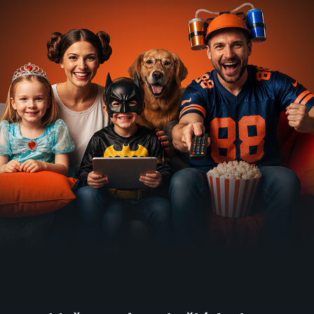
2 díly
2 díly
34 dílů
Velké řeky
Hranice
Můj
Po
světa - Nil
neznáma
270kg
stopách
Slavní lidé
2015 | Austrálie | Vesmír
život IV:
hvězd
Lupe
2008-2009 | Slavní lidé
Reality TV
11 dílů
79
26 dílů
5 dílů
85
%
%
Zlatá
Zrcadlo
Evropa
Africké
horečka
doby
dnes
šelmy
2013 | USA | Western, Reality TV
2003 | Umění
Vzdělávací, Aktuální dění
2017-2018 | USA | Příroda
12 dílů
217 dílů
8 dílů
Zašlapané
Zlatá
Záchranáři
Ze Zoo do