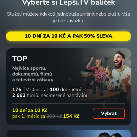
Vyberte si Lepší.TV balíček
Vzestup
Utajená
Nevlídná
Vražda na
nacistů -
vražda
planeta
Elm Street
Služby můžete kdykoli jednoduše změnit nebo zrušit. Vše
Pád
2020 | USA | Krimi, Drama
2019 | USA | Příroda
2024 | USA | Krimi
je bez závazku.
Historický
4 díly
88
75
2 díly
5 dílů
%
%
10 DNÍ ZA 10 KČ A PAK 50% SLEVA
Norské
Grandiózní
Lidové
Krajinou
TOP
domy snů
vlaky
tradice v
vína po
Nejvíce sportu,
2015-2016 | Norsko | Reality TV
2016-2018 | Kanada
krajích
Slovensku
dokumentů, filmů
České
2024 | Příroda, Cestování
a televizní zábavy
republiky
4 díly
73
25 dílů
2 díly
3 díly
70
%
%
Cestování
176
TV stanic
až
100
dní zpětně
2 662
filmů
neomezené nahrávání
Čtyři tváře
Objektiv
Leopoldina
Vraždy u
10 dní za
10 Kč
Vybrat
americké
Cestování, Příroda
Habsburská,
jezera Erie
pak 1. měsíc za
309 Kč
154 Kč
přírody
matka
2018 | USA | Krimi
2019 | Kanada | Příroda
moderní
Brazílie