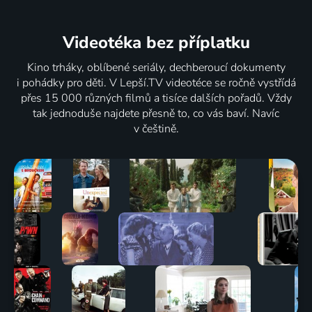
Videotéka
bez příplatku
Tajemno a
Zachraň,
Krásné
Cizinec
záhady
co můžeš
živé
mezi námi
Kino trháky, oblíbené seriály, dechberoucí dokumenty
2025-2026 | Historický
-
památky
Krimi
i pohádky pro děti. V Lepší.TV videotéce se ročně vystřídá
harampádí
2019 | Historický
přes 15 000 různých filmů a tisíce dalších pořadů. Vždy
za všechny
2 díly
93
4 díly
72
4 díly
3 díly
70
%
%
%
tak jednoduše najdete přesně to, co vás baví. Navíc
prachy
v češtině.
2019-2023 | Kanada | Reality TV
Zázračná
Žena na
Beďarová
Vetřelci
planeta II
konci
doktorka
dávnověku
2016 | Velká Británie | Příroda
světa
Reality TV
2009-2020 | USA | Civilizace, Fantasy, Historický, Science Fiction
2009 | Polsko | Civilizace, Cestování