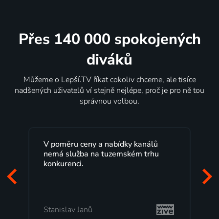
Přes 140 000 spokojených
diváků
Můžeme o Lepší.TV říkat cokoliv chceme, ale tisíce
nadšených uživatelů ví stejně nejlépe, proč je pro ně tou
správnou volbou.
Lepší.TV sleduji už několik let s
maximální spokojeností. Velký výběr
programů a nemuset běžet k TV na
začátek programu, to je přesně to, co
mi vyhovuje.
Milada Tomešová