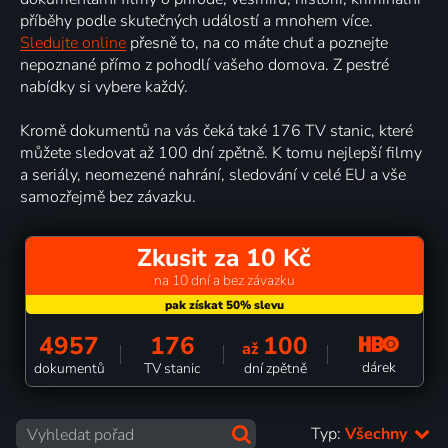
příběhy podle skutečných událostí a mnohem více.
Sledujte online
přesně to, na co máte chuť a poznejte
nepoznané přímo z pohodlí vašeho domova. Z pestré
nabídky si vybere každý.
Kromě dokumentů na vás čeká také 176 TV stanic, které
můžete sledovat až 100 dní zpětně. K tomu nejlepší filmy
a seriály, neomezené nahrání, sledování v celé EU a vše
samozřejmě bez závazku.
Zkusit za 10 Kč
na 10 dní a bez závazku
4957
176
100
až
dárek
dokumentů
TV stanic
dní zpětně
Typ:
Všechny