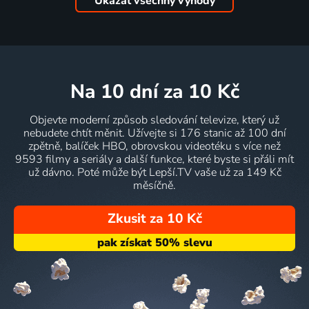
Ukázat všechny výhody
na 10 dní
za 10 Kč
Objevte moderní způsob sledování televize, který už
nebudete chtít měnit. Užívejte si 176 stanic až 100 dní
zpětně, balíček HBO, obrovskou videotéku s více než
9593 filmy a seriály a další funkce, které byste si přáli mít
už dávno. Poté může být Lepší.TV vaše už za 149 Kč
měsíčně.
Zkusit za 10 Kč