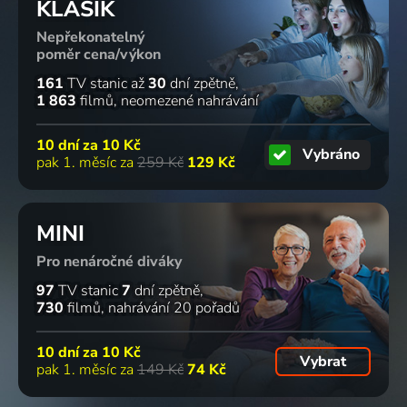
2 díly
3 díly
KLASIK
Slavní lidé, Historický
Nepřekonatelný
poměr cena/výkon
Tajemství
Divoké
Tajemství
Časopis
161
TV stanic
až
30
dní zpětně
větru
historky ze
velrybího
People
1 863
filmů
neomezené nahrávání
2024 | Francie | Příroda
savany
špiona
vyšetřuje:
Příroda
2024 | Velká Británie | Příroda
Přežít útok
10 dní za
10 Kč
sériového
Vybráno
9 dílů
77
15 dílů
75
%
%
pak 1. měsíc za
259 Kč
129 Kč
vraha
Krimi
Objevování
Romové:
Hranice
Tajemství
MINI
chutí s
hledání
bez hranic
oceánů
Pro nenáročné diváky
Gordonem
zamlčené
2012
2018 | Velká Británie, Austrálie | Historický, Mysteriózní
Ramsaym
paměti
97
TV stanic
7
dní zpětně
2019 | USA | Reality TV
Civilizace
730
filmů
nahrávání 20 pořadů
6 dílů
55 dílů
2 díly
2 díly
10 dní za
10 Kč
Vybrat
pak 1. měsíc za
149 Kč
74 Kč
Záhady
Stopy,
Skutečný
Mata Hari
starého
fakta,
příběh
Historický