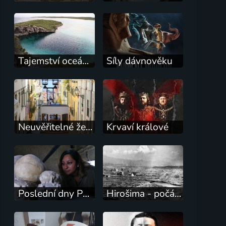
Tajemství oceánů
Síly dávnověku
Neuvěřitelné železnice
Krvaví králové
Poslední dny Pompejí
Hirošima - počátek atomového věku