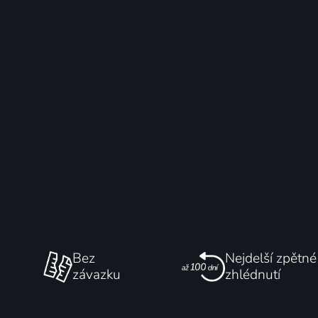
Bez
Nejdelší zpětné
závazku
zhlédnutí