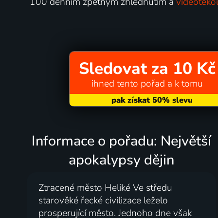
100 denním zpětným zhlédnutím a
videotéko
Sledovat za 10 Kč
ihned tento pořad a k tomu
Informace o pořadu: Největší
apokalypsy dějin
Ztracené město Heliké Ve středu
starověké řecké civilizace leželo
prosperující město. Jednoho dne však