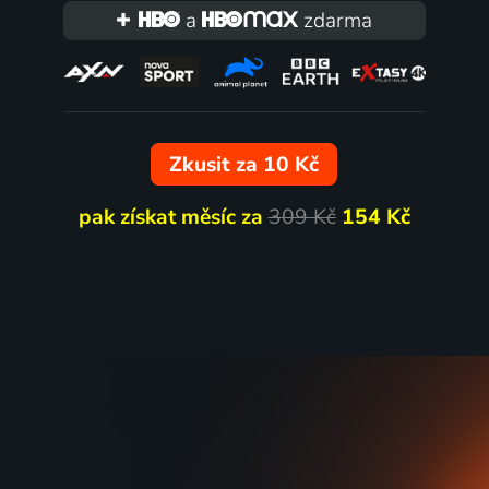
a
zdarma
Zkusit za 10 Kč
pak získat měsíc za
309 Kč
154 Kč