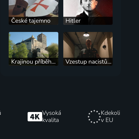
České tajemno
Hitler
Krajinou příběhů českých hradů známých i neznámých
Vzestup nacistů - Pád
ů
Vysoká
Kdekoli
kvalita
v EU