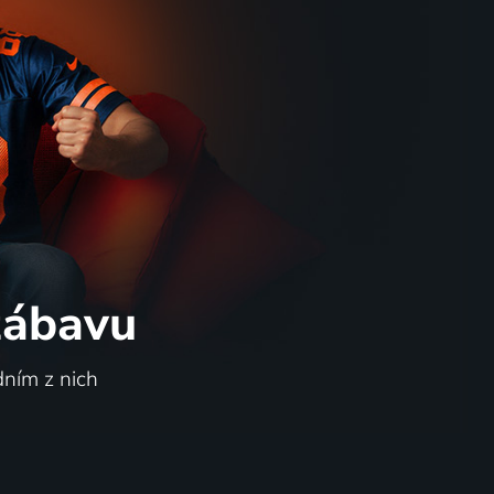
 zábavu
dním z nich