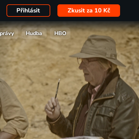
Přihlásit
Zkusit za 10 Kč
právy
Hudba
HBO