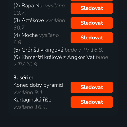
(2) Rapa Nui
vysíláno
Sledovat
23.7.
(3) Aztékové
vysíláno
Sledovat
30.7.
(4) Moche
vysíláno
Sledovat
6.8.
(5) Grónští vikingové
bude v TV 16.8.
(6) Khmerští králové z Angkor Vat
bude
v TV 20.8.
3. série:
Konec doby pyramid
Sledovat
vysíláno 9.4.
Kartaginská říše
Sledovat
vysíláno 16.4.