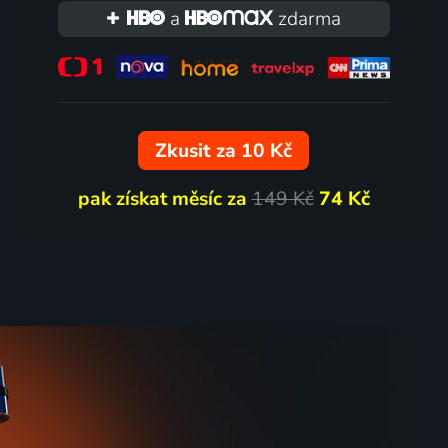
a
zdarma
Zkusit za 10 Kč
pak získat měsíc za
149 Kč
74 Kč