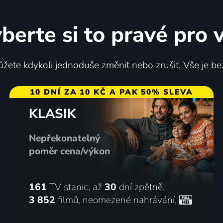
berte si to pravé pro 
žete kdykoli jednoduše změnit nebo zrušit. Vše je be
10 DNÍ ZA 10 KČ A PAK 50% SLEVA
KLASIK
Nepřekonatelný
poměr cena/výkon
161
TV stanic, až
30
dní zpětně,
3 852
filmů
,
neomezené nahrávání
,