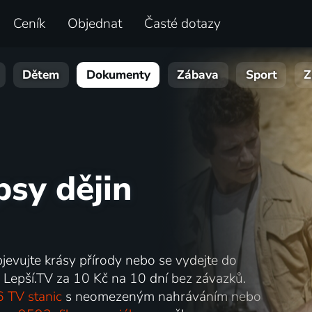
Ceník
Objednat
Časté dotazy
Dětem
Dokumenty
Zábava
Sport
Z
psy dějin
bjevujte krásy přírody nebo se vydejte do
 Lepší.TV za 10 Kč na 10 dní bez závazků.
 TV stanic
s neomezeným nahráváním nebo