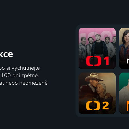
kce
bo si vychutnejte
ž 100 dní zpětně.
vat nebo neomezeně