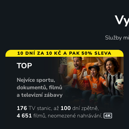
Vy
Služby mů
10 DNÍ ZA 10 KČ A PAK 50% SLEVA
TOP
Nejvíce sportu,
dokumentů, filmů
a televizní zábavy
176
TV stanic, až
100
dní zpětně,
4 651
filmů
,
neomezené nahrávání
,