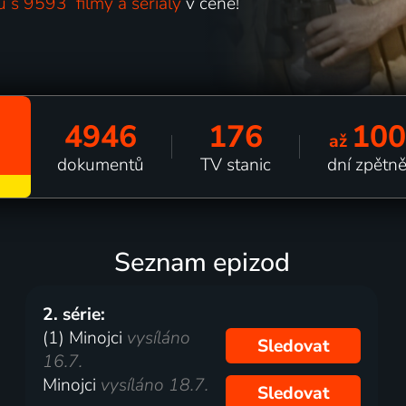
u s 9593 filmy a seriály
v ceně!
4946
176
100
až
dokumentů
TV stanic
dní zpětn
Seznam epizod
2. série:
(1) Minojci
vysíláno
Sledovat
16.7.
Minojci
vysíláno 18.7.
Sledovat