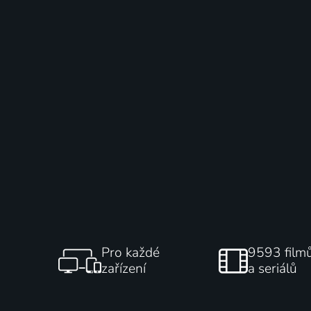
Pro každé
9593 film
zařízení
a seriálů