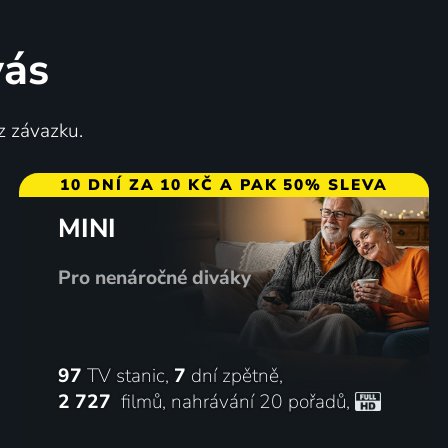
vás
z závazku.
10 DNÍ ZA 10 KČ A PAK 50% SLEVA
MINI
Pro nenáročné diváky
97
TV stanic,
7
dní zpětně,
2 727
filmů
,
nahrávání 20 pořadů
,