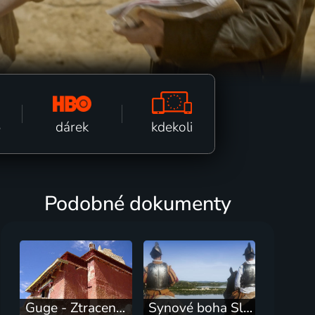
kdekoli
dárek
ě
Podobné dokumenty
Guge - Ztracené tibetské království
Synové boha Slunce