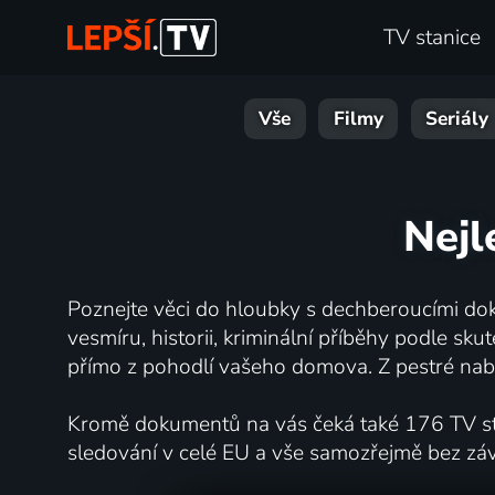
TV stanice
Vše
Filmy
Seriály
Nejl
Poznejte věci do hloubky s dechberoucími dok
vesmíru, historii, kriminální příběhy podle s
přímo z pohodlí vašeho domova. Z pestré nabí
Kromě dokumentů na vás čeká také 176 TV stan
sledování v celé EU a vše samozřejmě bez zá