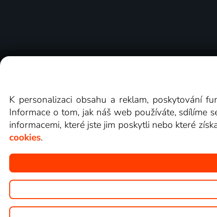
O Lepší.TV
Novinky
Recenze
Obcho
K personalizaci obsahu a reklam, poskytování fu
Informace o tom, jak náš web používáte, sdílíme s
informacemi, které jste jim poskytli nebo které získ
cookies
.
Copyright © goNET s.r.o.