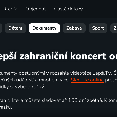
Ceník
Objednat
Časté dotazy
Dětem
Dokumenty
Zábava
Sport
Z
epší zahraniční koncert o
umenty dostupnými v rozsáhlé videotéce Lepší.TV. Če
kutečných událostí a mnohem více.
Sledujte online
přesn
dky si vybere každý.
ic, které můžete sledovat až 100 dní zpětně. K tomu 
vazku.