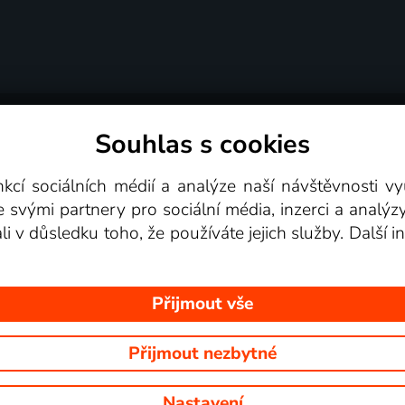
Souhlas s cookies
dní podmínky
Podporovaná zařízení
Pro partne
nkcí sociálních médií a analýze naší návštěvnosti 
e svými partnery pro sociální média, inzerci a analýz
Videotéka
ali v důsledku toho, že používáte jejich služby. Další
Přijmout vše
Přijmout nezbytné
 Na tomto webu jsou zobrazovány obrázky z pořadů TV stanic, které mů
Nastavení