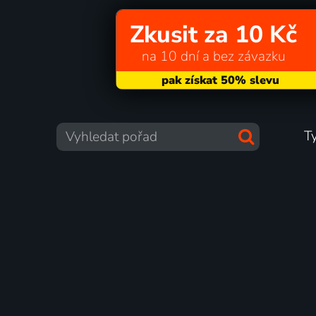
Zkusit za 10 Kč
na 10 dní a bez závazku
T