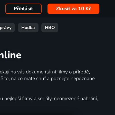
Přihlásit
Zkusit za 10 Kč
právy
Hudba
HBO
nline
kají na vás dokumentární filmy o přírodě,
ě to, na co máte chuť a poznejte nepoznané
nejlepší filmy a seriály, neomezené nahrání,