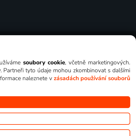
ry
Cookies
Kontakt
Darovat Lepší.TV
využíváme
soubory cookie
, včetně marketingových.
y. Partneři tyto údaje mohou zkombinovat s dalšími
 informace naleznete v
zásadách používání souborů
žete sledovat v Lepší.TV.