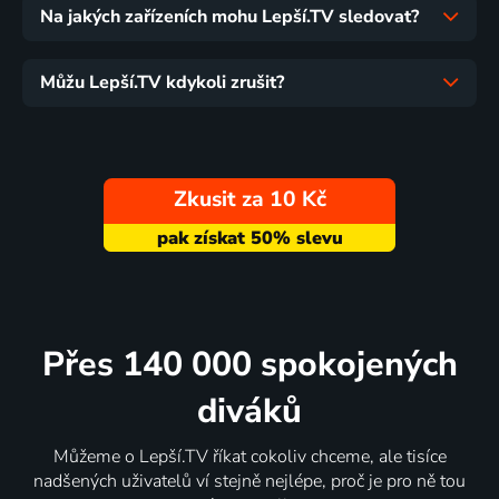
Na jakých zařízeních mohu Lepší.TV sledovat?
Můžu Lepší.TV kdykoli zrušit?
Zkusit za 10 Kč
Přes 140 000 spokojených
diváků
Můžeme o Lepší.TV říkat cokoliv chceme, ale tisíce
nadšených uživatelů ví stejně nejlépe, proč je pro ně tou