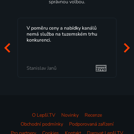
správnou volbou.
Lepší.TV sleduji už několik let s
maximální spokojeností. Velký výběr
programů a nemuset běžet k TV na
začátek programu, to je přesně to, co
mi vyhovuje.
Milada Tomešová
O Lepší.TV
Novinky
Recenze
Obchodní podmínky
Podporovaná zařízení
Pro partnery
Cookies
Kontakt
Darovat Lepší.TV