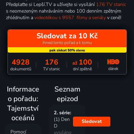
Předplaťte si Lepší.TV a užívejte si vysílání
176 TV stanic
s neomezeným nahráváním nebo 100 denním zpětným
zhlédnutím a
videotékou s 9557 filmy a seriály
v ceně!
Sledovat za 10 Kč
ihned tento pořad a k tomu
4928
176
100
až
dárek
dokumentů
TV stanic
dní zpětně
Informace
Seznam
o pořadu:
epizod
Tajemství
2. série:
oceánů
(1) Den
Sledovat
D
Pomocí
vysíláno