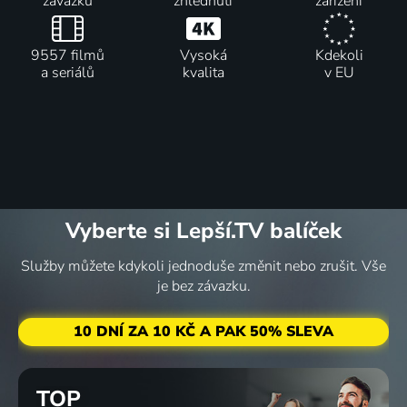
závazku
zhlédnutí
zařízení
9557 filmů
Vysoká
Kdekoli
a seriálů
kvalita
v EU
Vyberte si Lepší.TV balíček
Služby můžete kdykoli jednoduše změnit nebo zrušit. Vše
je bez závazku.
10 DNÍ ZA 10 KČ A PAK 50% SLEVA
TOP