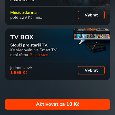
Měsíc zdarma
Vybrat
poté 229 Kč měs.
TV BOX
Slouží pro starší TV.
Ke sledování ve Smart TV
není třeba.
Zjistit více
jednorázově
Vybrat
1 899 Kč
Aktivovat za
10 Kč