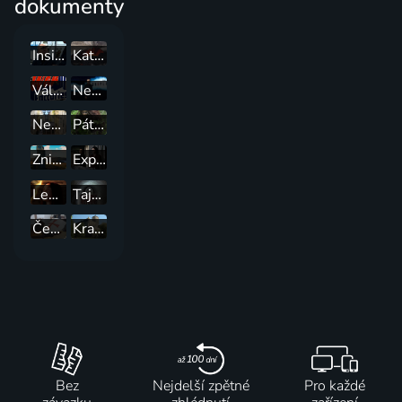
dokumenty
Inside the Factory
Katastrofy v přímém přenosu
Válečné továrny
Nevysvětlitelná tajemství s Williamem Shatnerem
Neuvěřitelné železnice
Pátrání po monstrech
Zničená minulost
Expedition Files
Legendy minulosti s Megan Foxovou
Tajné nacistické základny
České tajemno
Krajinou příběhů českých hradů známých i neznámých
Bez
Nejdelší zpětné
Pro každé