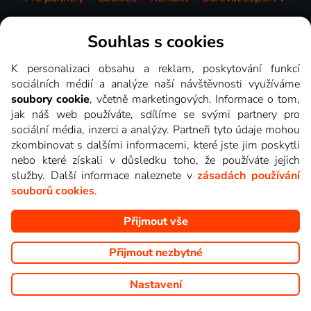
Videotéka
Souhlas s cookies
K personalizaci obsahu a reklam, poskytování funkcí
sociálních médií a analýze naší návštěvnosti využíváme
soubory cookie
, včetně marketingových. Informace o tom,
jak náš web používáte, sdílíme se svými partnery pro
sociální média, inzerci a analýzy. Partneři tyto údaje mohou
zkombinovat s dalšími informacemi, které jste jim poskytli
nebo které získali v důsledku toho, že používáte jejich
služby. Další informace naleznete v
zásadách používání
souborů cookies
.
Přijmout vše
Copyright © goNET s.r.o. Na tomto webu jsou zobrazovány
obrázky z pořadů TV stanic, které můžete sledovat v Lepší.TV.
Přijmout nezbytné
Nastavení