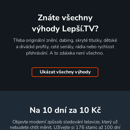
Znáte všechny
výhody Lepší.TV?
Třeba originální znění, dabing, skryté titulky, dětské
a divácké profily, celé seriály, rádia nebo rychlost
přehrávání. A to zdaleka není všechno.
Ukázat všechny výhody
na 10 dní
za 10 Kč
Objevte moderní způsob sledování televize, který už
nebudete chtít měnit. Užívejte si 176 stanic až 100 dní