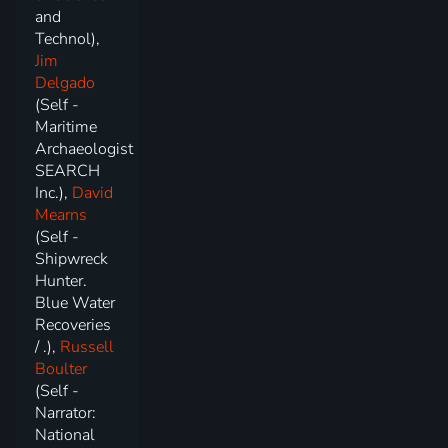
and
Technol),
Jim
Delgado
(Self -
Maritime
Archaeologist
SEARCH
Inc.),
David
Mearns
(Self -
Shipwreck
Hunter.
Blue Water
Recoveries
/ .),
Russell
Boulter
(Self -
Narrator:
National