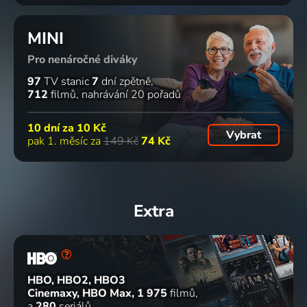
MINI
Pro nenáročné diváky
97
TV stanic
7
dní zpětně
712
filmů
nahrávání 20 pořadů
10 dní za
10 Kč
Vybrat
pak 1. měsíc za
149 Kč
74 Kč
Extra
HBO, HBO2, HBO3
Cinemaxy, HBO Max
1 975
filmů
a
280
seriálů