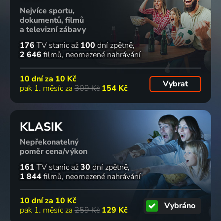
Nejvíce sportu,
dokumentů, filmů
a televizní zábavy
176
TV stanic
až
100
dní zpětně
2 646
filmů
neomezené nahrávání
10 dní za
10 Kč
Vybrat
pak 1. měsíc za
309 Kč
154 Kč
KLASIK
Nepřekonatelný
poměr cena/výkon
161
TV stanic
až
30
dní zpětně
1 844
filmů
neomezené nahrávání
10 dní za
10 Kč
Vybráno
pak 1. měsíc za
259 Kč
129 Kč