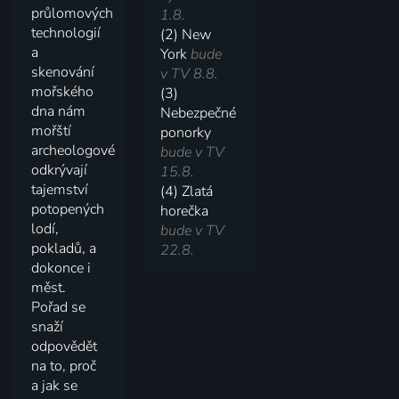
průlomových
1.8.
technologií
(2) New
a
York
bude
skenování
v TV 8.8.
mořského
(3)
dna nám
Nebezpečné
mořští
ponorky
archeologové
bude v TV
odkrývají
15.8.
tajemství
(4) Zlatá
potopených
horečka
lodí,
bude v TV
pokladů, a
22.8.
dokonce i
měst.
Pořad se
snaží
odpovědět
na to, proč
a jak se